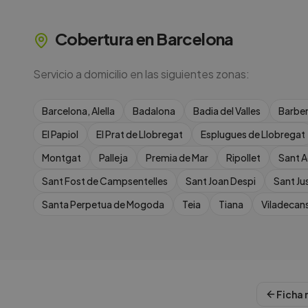
Cobertura en
Barcelona
Servicio a domicilio en las siguientes zonas:
Barcelona, Alella
Badalona
Badia del Valles
Barber
El Papiol
El Prat de Llobregat
Esplugues de Llobregat
Montgat
Palleja
Premia de Mar
Ripollet
Sant A
Sant Fost de Campsentelles
Sant Joan Despi
Sant Ju
Santa Perpetua de Mogoda
Teia
Tiana
Viladecan
Ficha 