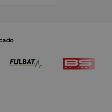
rcado