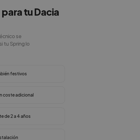
 para tu Dacia
técnico se
i tu Spring lo
mbién festivos
in coste adicional
te de 2 a 4 años
nstalación