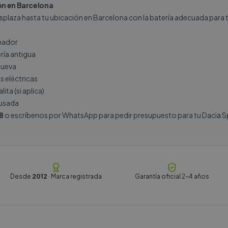
ión en Barcelona
plaza hasta tu ubicación en Barcelona con la batería adecuada para tu
rnador
ría antigua
nueva
s eléctricas
ita (si aplica)
 usada
8
o escríbenos por
WhatsApp
para pedir presupuesto para tu Dacia S
Desde
2012
· Marca registrada
Garantía oficial 2-4 años