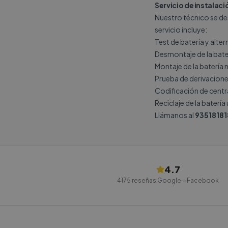
Servicio de instalac
Nuestro técnico se des
servicio incluye:
Test de batería y alte
Desmontaje de la bate
Montaje de la batería 
Prueba de derivacione
Codificación de central
Reciclaje de la batería
Llámanos al
93518181
4.7
4175
reseñas Google + Facebook