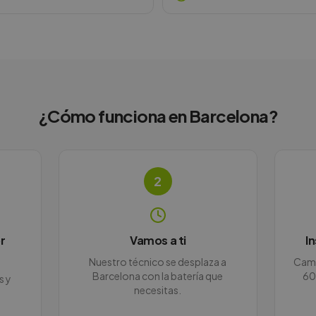
¿Cómo funciona en
Barcelona
?
2
r
Vamos a ti
I
Nuestro técnico se desplaza a
Camb
Barcelona con la batería que
60
s y
necesitas.