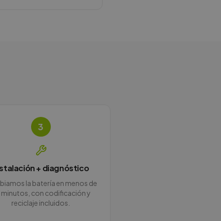
3
nstalación + diagnóstico
iamos la batería en menos de
 minutos, con codificación y
reciclaje incluidos.