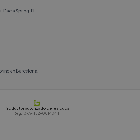
 Dacia Spring. El
pring en Barcelona.
Productor autorizado de residuos
Reg.
13-A-452-00140441