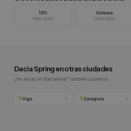
1310
Solenza
1995-2004
2003-2005
Dacia
Spring
en otras ciudades
¿No estás en
Barcelona
? También cubrimos:
Vigo
Zaragoza