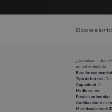
El coche eléctri
¿Necesitas una baterí
completo incluido.
Batería recomendada
Tipo de batería:
Con
Capacidad:
Ah
Medidas:
mm
Precio con instalac
Codificación de cen
Motorizaciones del D