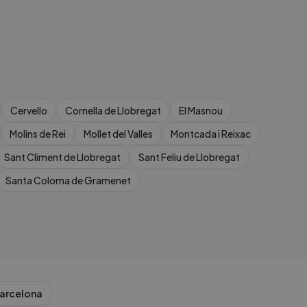
Cervello
Cornella de Llobregat
El Masnou
Molins de Rei
Mollet del Valles
Montcada i Reixac
Sant Climent de Llobregat
Sant Feliu de Llobregat
Santa Coloma de Gramenet
arcelona