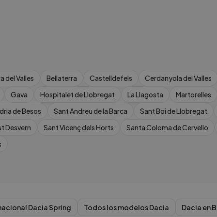
a del Valles
Bellaterra
Castelldefels
Cerdanyola del Valles
Gava
Hospitalet de Llobregat
La Llagosta
Martorelles
dria de Besos
Sant Andreu de la Barca
Sant Boi de Llobregat
st Desvern
Sant Vicenç dels Horts
Santa Coloma de Cervello
s
nacional
Dacia
Spring
Todos los modelos
Dacia
Dacia
en
B