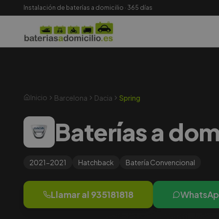
Instalación de baterías a domicilio · 365 días
Inicio
Barcelona
Dacia
Spring
Baterías a dom
2021-2021
Hatchback
Batería
Convencional
Llamar al
935181818
WhatsA