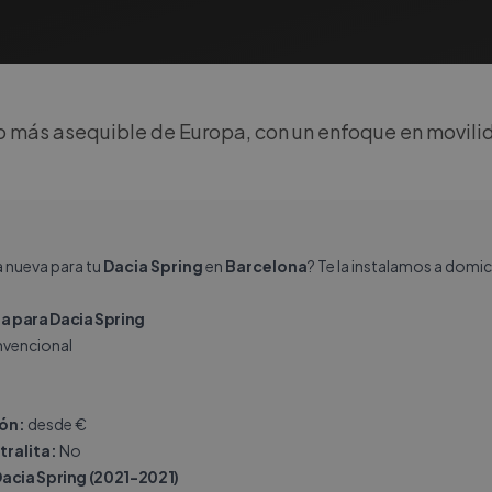
co más asequible de Europa, con un enfoque en movili
a nueva para tu
Dacia Spring
en
Barcelona
? Te la instalamos a domi
 para Dacia Spring
vencional
ión:
desde €
tralita:
No
acia Spring (2021-2021)