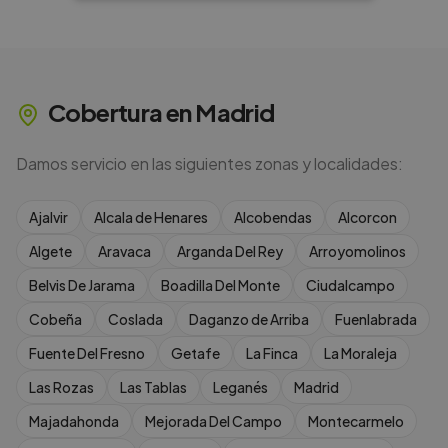
Cobertura en
Madrid
Damos servicio en las siguientes zonas y localidades:
Ajalvir
Alcala de Henares
Alcobendas
Alcorcon
Algete
Aravaca
Arganda Del Rey
Arroyomolinos
Belvis De Jarama
Boadilla Del Monte
Ciudalcampo
Cobeña
Coslada
Daganzo de Arriba
Fuenlabrada
Fuente Del Fresno
Getafe
La Finca
La Moraleja
Las Rozas
Las Tablas
Leganés
Madrid
Majadahonda
Mejorada Del Campo
Montecarmelo