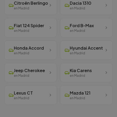
Citroën
Berlingo
Dacia
1310
en
Madrid
en
Madrid
Fiat
124 Spider
Ford
B-Max
en
Madrid
en
Madrid
Honda
Accord
Hyundai
Accent
en
Madrid
en
Madrid
Jeep
Cherokee
Kia
Carens
en
Madrid
en
Madrid
Lexus
CT
Mazda
121
en
Madrid
en
Madrid