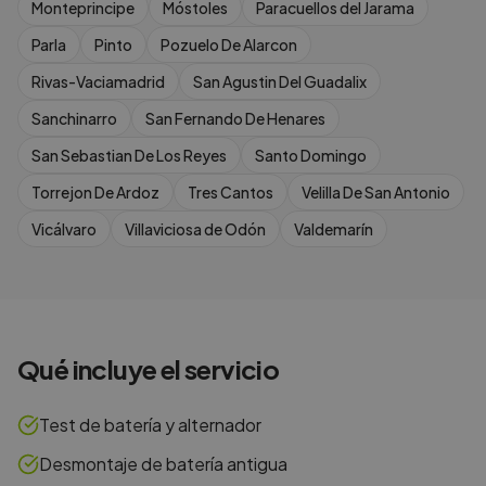
Monteprincipe
Móstoles
Paracuellos del Jarama
Parla
Pinto
Pozuelo De Alarcon
Rivas-Vaciamadrid
San Agustin Del Guadalix
Sanchinarro
San Fernando De Henares
San Sebastian De Los Reyes
Santo Domingo
Torrejon De Ardoz
Tres Cantos
Velilla De San Antonio
Vicálvaro
Villaviciosa de Odón
Valdemarín
Qué incluye el servicio
Test de batería y alternador
Desmontaje de batería antigua