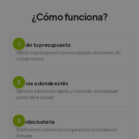
¿Cómo funciona?
1
Obtén tu presupuesto
Obtén tu presupuesto personalizado al instante, sin
compromiso.
2
Vamos a donde estés
Servicio a domicilio rápido y cómodo, en cualquier
punto de la ciudad.
3
Cambio batería
Sustituimos tu batería con garantía y la instalación
incluida.