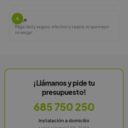
4
Pago
Paga fácil y seguro: efectivo o tarjeta, lo que mejor
te venga!
¡Llámanos y pide tu
presupuesto!
685 750 250
Instalación a domicilio