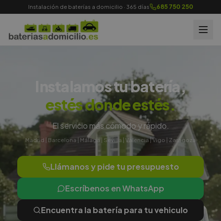
685 750 250
Instalación de baterías a domicilio · 365 días
Instalamos tu batería,
estés donde estés.
El servicio más cómodo y rápido.
Madrid | Barcelona | Málaga | Sevilla | Valencia | Vigo | Zaragoza
Llámanos y pide tu presupuesto
Escríbenos en WhatsApp
Encuentra la batería para tu vehiculo