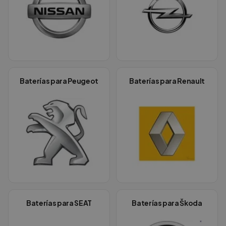
Baterías para
Peugeot
Baterías para
Renault
Baterías para
SEAT
Baterías para
Škoda