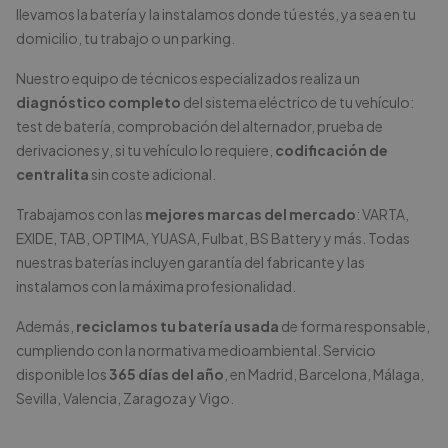
llevamos la batería y la instalamos donde tú estés, ya sea en tu
domicilio, tu trabajo o un parking.
Nuestro equipo de técnicos especializados realiza un
diagnóstico completo
del sistema eléctrico de tu vehículo:
test de batería, comprobación del alternador, prueba de
derivaciones y, si tu vehículo lo requiere,
codificación de
centralita
sin coste adicional.
Trabajamos con las
mejores marcas del mercado
: VARTA,
EXIDE, TAB, OPTIMA, YUASA, Fulbat, BS Battery y más. Todas
nuestras baterías incluyen garantía del fabricante y las
instalamos con la máxima profesionalidad.
Además,
reciclamos tu batería usada
de forma responsable,
cumpliendo con la normativa medioambiental. Servicio
disponible los
365 días del año
, en Madrid, Barcelona, Málaga,
Sevilla, Valencia, Zaragoza y Vigo.