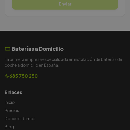
Enviar
Baterías a Domicilio
La primera empresa especializada en instalación de baterías de
coche a domicilio en España.
685 750 250
Enlaces
Inicio
Precios
Dónde estamos
Blog