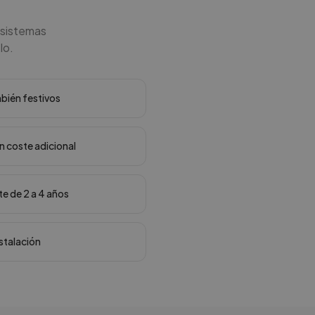
 sistemas
lo.
mbién festivos
in coste adicional
te de 2 a 4 años
nstalación