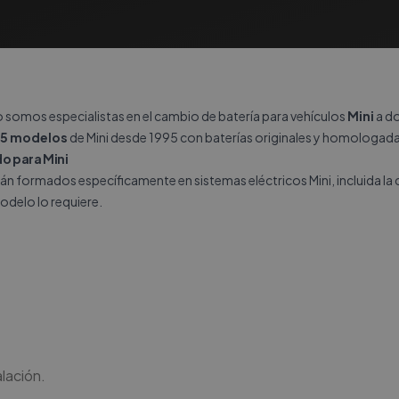
o somos especialistas en el cambio de batería para vehículos
Mini
a do
5 modelos
de Mini desde 1995 con baterías originales y homologada
do para Mini
án formados específicamente en sistemas eléctricos Mini, incluida la 
odelo lo requiere.
lación.