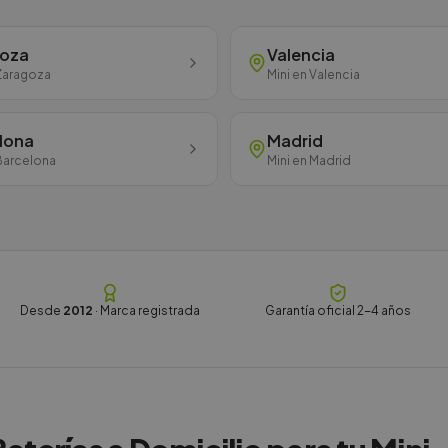
goza
Valencia
Zaragoza
Mini
en
Valencia
lona
Madrid
Barcelona
Mini
en
Madrid
Desde
2012
· Marca registrada
Garantía oficial 2-4 años