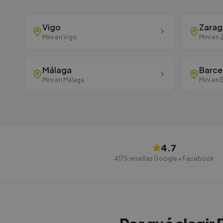
Vigo
Zara
Mini
en
Vigo
Mini
en
Málaga
Barce
Mini
en
Málaga
Mini
en
4.7
4175
reseñas Google + Facebook