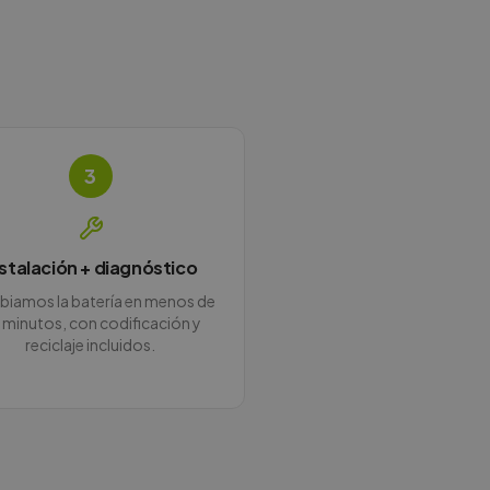
3
nstalación + diagnóstico
iamos la batería en menos de
 minutos, con codificación y
reciclaje incluidos.