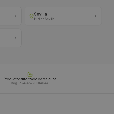
Sevilla
Mini
en
Sevilla
Productor autorizado de residuos
Reg.
13-A-452-00140441