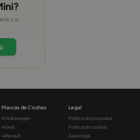
Mini?
te y, si
pp
Marcas de Coches
Legal
Volkswagen
Política de privacidad
Seat
Política de cookies
Renault
Aviso legal