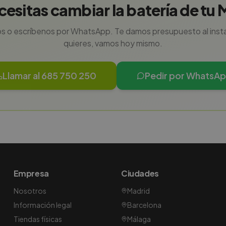
esitas cambiar la batería de tu 
s o escríbenos por WhatsApp. Te damos presupuesto al instan
quieres, vamos hoy mismo.
Llamar al 685 750 250
Pedir por WhatsA
Empresa
Ciudades
Nosotros
Madrid
Información legal
Barcelona
Tiendas físicas
Málaga