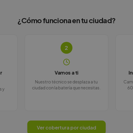
¿Cómo funciona en
tu ciudad
?
2
r
Vamos a ti
I
Nuestro técnico se desplaza a tu
Camb
ciudad con la batería que necesitas.
60
s y
Ver cobertura por ciudad