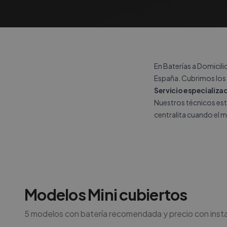
En Baterías a Domicili
España. Cubrimos los
Servicio especializa
Nuestros técnicos est
centralita cuando el m
Modelos
Mini
cubiertos
5
modelos con batería recomendada y precio con insta