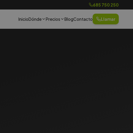
685 750 250
Inicio
Dónde
Precios
Blog
Contacto
Llamar