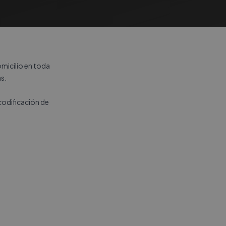
micilio en toda
s.
codificación de