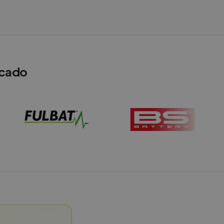
rcado