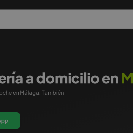
ría a domicilio en
M
coche en
Málaga
. También
App