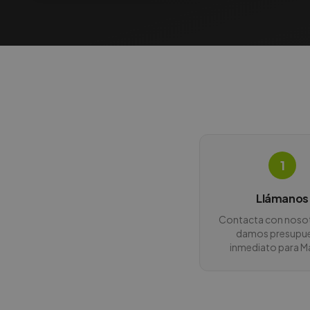
1
Llámanos
Contacta con nosot
damos presupu
inmediato para M