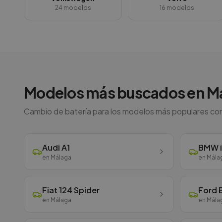
24
modelos
16
modelos
Modelos más buscados en
M
Cambio de batería para los modelos más populares con i
Audi
A1
BMW
en
Málaga
en
Mála
Fiat
124 Spider
Ford
en
Málaga
en
Mála