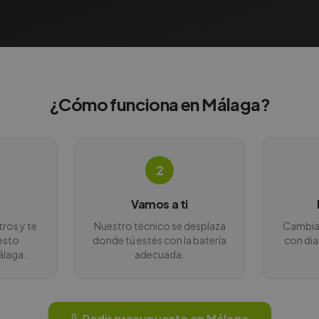
¿Cómo funciona en
Málaga
?
2
Vamos a ti
ros y te
Nuestro técnico se desplaza
Cambiam
esto
donde tú estés con la batería
con di
álaga.
adecuada.
Pedir presupuesto en
Málaga