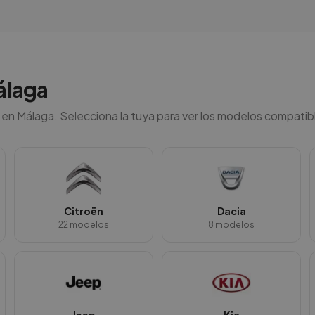
álaga
 en
Málaga
. Selecciona la tuya para ver los modelos compatibl
Citroën
Dacia
22
modelos
8
modelos