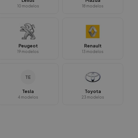
Lexus
Mazda
10
modelos
18
modelos
Peugeot
Renault
19
modelos
13
modelos
TE
Tesla
Toyota
4
modelos
23
modelos