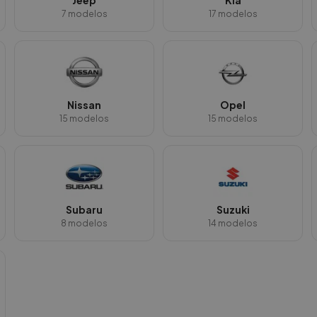
Jeep
Kia
7
modelos
17
modelos
Nissan
Opel
15
modelos
15
modelos
Subaru
Suzuki
8
modelos
14
modelos