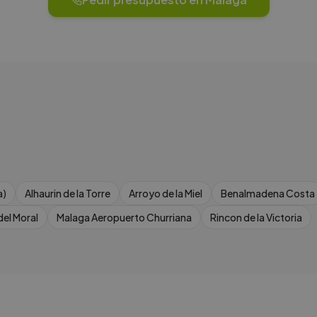
a)
Alhaurin de la Torre
Arroyo de la Miel
Benalmadena Costa
del Moral
Malaga Aeropuerto Churriana
Rincon de la Victoria