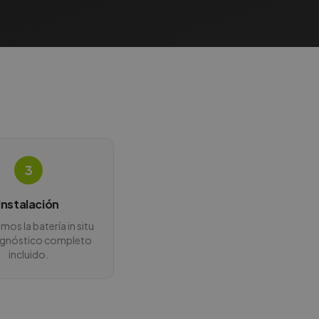
3
Instalación
os la batería in situ
agnóstico completo
incluido.