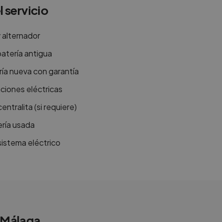
l servicio
y alternador
atería antigua
ía nueva con garantía
ciones eléctricas
entralita (si requiere)
ería usada
sistema eléctrico
Málaga