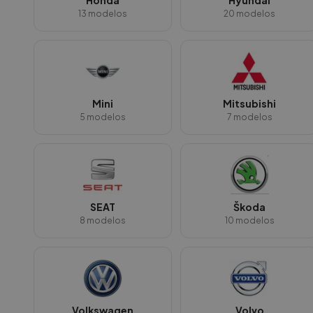
Honda
Hyundai
13
modelos
20
modelos
Mini
Mitsubishi
5
modelos
7
modelos
SEAT
Škoda
8
modelos
10
modelos
Volkswagen
Volvo