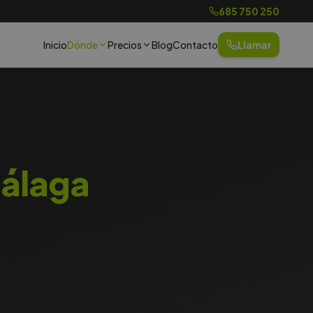
685 750 250
Inicio
Dónde
Precios
Blog
Contacto
Llamar
álaga