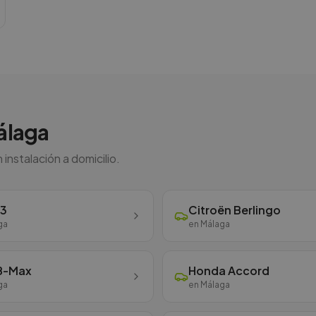
álaga
nstalación a domicilio.
i3
Citroën
Berlingo
ga
en
Málaga
B-Max
Honda
Accord
ga
en
Málaga