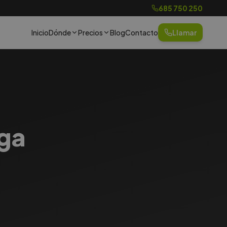
685 750 250
Inicio
Dónde
Precios
Blog
Contacto
Llamar
aga