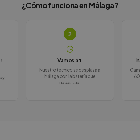
¿Cómo funciona en
Málaga
?
2
r
Vamos a ti
I
Nuestro técnico se desplaza a
Camb
Málaga con la batería que
60
s y
necesitas.