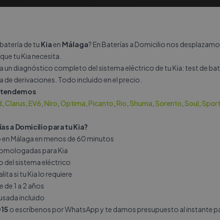
batería de tu
Kia
en
Málaga
? En Baterías a Domicilio nos desplazam
 que tu Kia necesita.
za un diagnóstico completo del sistema eléctrico de tu Kia: test de b
a de derivaciones. Todo incluido en el precio.
 atendemos
d
,
Clarus
,
EV6
,
Niro
,
Optima
,
Picanto
,
Rio
,
Shuma
,
Sorento
,
Soul
,
Spor
ías a Domicilio para tu Kia?
io en Málaga en menos de 60 minutos
 homologadas para Kia
del sistema eléctrico
ita si tu Kia lo requiere
e de 1 a 2 años
 usada incluido
15
o escríbenos por
WhatsApp
y te damos presupuesto al instante pa