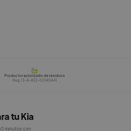
Productor autorizado de residuos
Reg.
13-A-452-00140441
ra tu Kia
60 minutos con