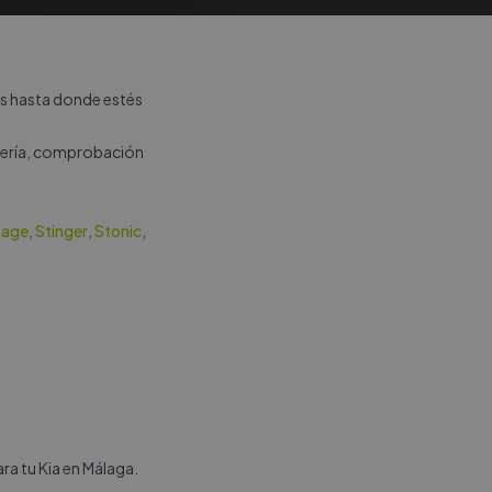
os hasta donde estés
atería, comprobación
tage
,
Stinger
,
Stonic
,
ra tu Kia en Málaga.