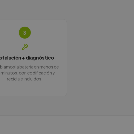
3
nstalación + diagnóstico
iamos la batería en menos de
 minutos, con codificación y
reciclaje incluidos.