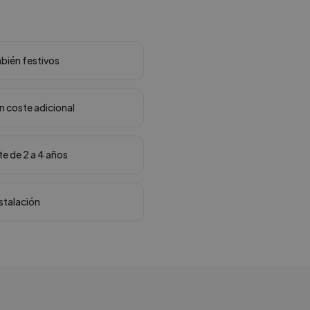
mbién festivos
in coste adicional
te de 2 a 4 años
nstalación