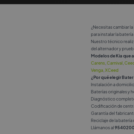
¿Necesitas cambiar la 
para instalar la batería
Nuestro técnico reali
del alternador y prueb
Modelos de Kia que
Carens
,
Carnival
,
Cee
Venga
,
XCeed
¿Por qué elegir Bater
Instalación a domicil
Baterías originales y
Diagnóstico completo 
Codificación de central
Garantía del fabricant
Reciclaje de la batería
Llámanos al
9540200