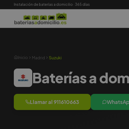
Instalación de baterías a domicilio · 365 días
Inicio
Madrid
Suzuki
Baterías a dom
Llamar al
911610663
WhatsA