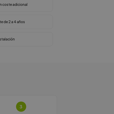
in coste adicional
te de 2 a 4 años
nstalación
3