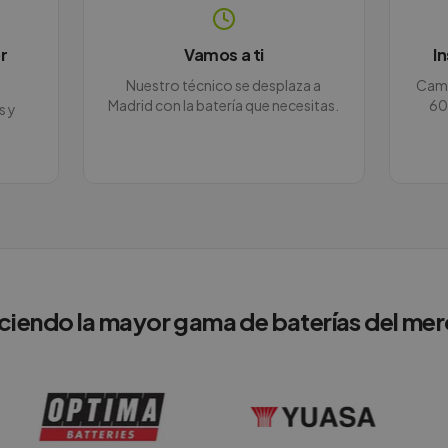
r
Vamos a ti
I
Nuestro técnico se desplaza a
Camb
Madrid con la batería que necesitas.
60
s y
ciendo la mayor gama de baterías del me