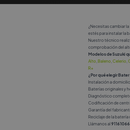
¿Necesitas cambiar la 
estés para instalar la 
Nuestro técnico realiz
comprobación del alte
Modelos de Suzuki 
Alto
,
Baleno
,
Celerio
,
G
R+
¿Por qué elegir Bater
Instalación a domicil
Baterías originales y
Diagnóstico completo 
Codificación de central
Garantía del fabricant
Reciclaje de la batería
Llámanos al
91161066