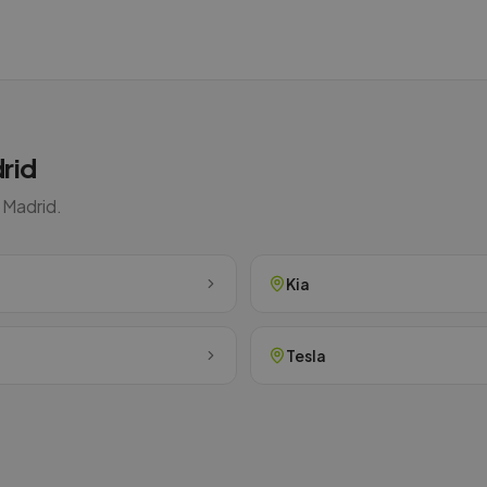
rid
n
Madrid
.
Kia
Tesla