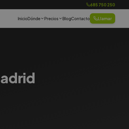
685 750 250
Inicio
Dónde
Precios
Blog
Contacto
Llamar
Madrid