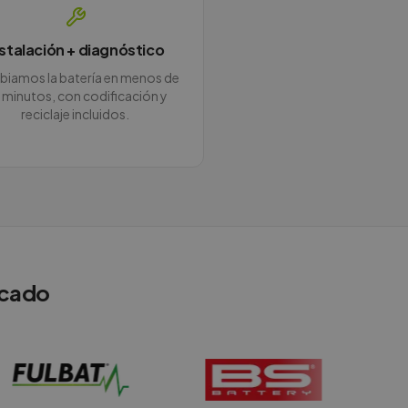
nstalación + diagnóstico
iamos la batería en menos de
 minutos, con codificación y
reciclaje incluidos.
rcado