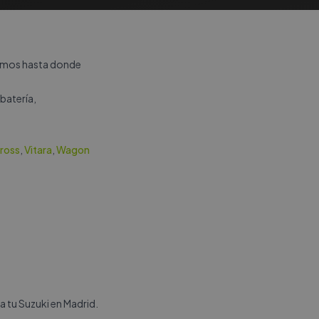
zamos hasta donde
batería,
ross
,
Vitara
,
Wagon
a tu Suzuki en Madrid.