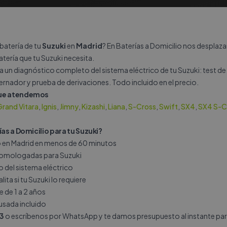
batería de tu
Suzuki
en
Madrid
? En Baterías a Domicilio nos despla
batería que tu Suzuki necesita.
a un diagnóstico completo del sistema eléctrico de tu Suzuki: test de 
rnador y prueba de derivaciones. Todo incluido en el precio.
que atendemos
rand Vitara
,
Ignis
,
Jimny
,
Kizashi
,
Liana
,
S-Cross
,
Swift
,
SX4
,
SX4 S-C
ías a Domicilio para tu Suzuki?
io en Madrid en menos de 60 minutos
 homologadas para Suzuki
del sistema eléctrico
ita si tu Suzuki lo requiere
e de 1 a 2 años
 usada incluido
3
o escríbenos por
WhatsApp
y te damos presupuesto al instante par