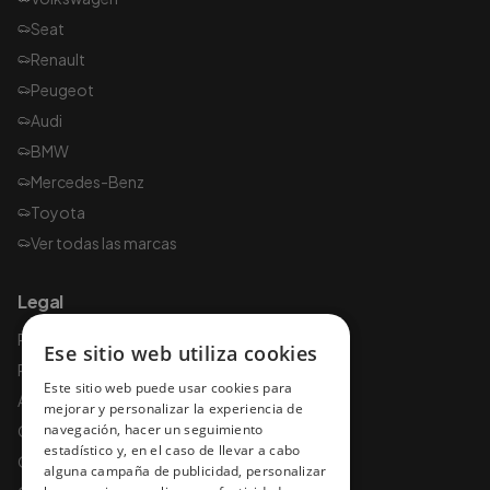
Seat
Renault
Peugeot
Audi
BMW
Mercedes-Benz
Toyota
Ver todas las marcas
Legal
Política de privacidad
Ese sitio web utiliza cookies
Política de cookies
Este sitio web puede usar cookies para
Aviso legal
mejorar y personalizar la experiencia de
navegación, hacer un seguimiento
Condiciones de uso
estadístico y, en el caso de llevar a cabo
Condiciones y garantías
alguna campaña de publicidad, personalizar