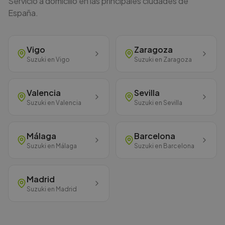
Servicio a domicilio en las principales ciudades de
España.
Vigo
Zaragoza
Suzuki
en
Vigo
Suzuki
en
Zaragoza
Valencia
Sevilla
Suzuki
en
Valencia
Suzuki
en
Sevilla
Málaga
Barcelona
Suzuki
en
Málaga
Suzuki
en
Barcelona
Madrid
Suzuki
en
Madrid