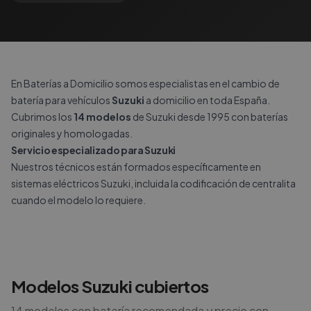
En Baterías a Domicilio somos especialistas en el cambio de
batería para vehículos
Suzuki
a domicilio en toda España.
Cubrimos los
14 modelos
de Suzuki desde 1995 con baterías
originales y homologadas.
Servicio especializado para Suzuki
Nuestros técnicos están formados específicamente en
sistemas eléctricos Suzuki, incluida la codificación de centralita
cuando el modelo lo requiere.
Modelos
Suzuki
cubiertos
14
modelos con batería recomendada y precio con