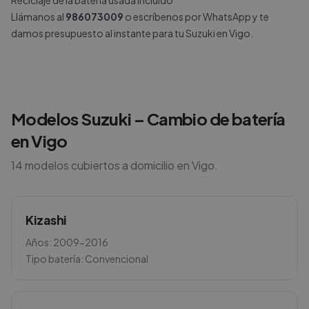
Reciclaje de la batería usada incluido
Llámanos al
986073009
o escríbenos por
WhatsApp
y te
damos presupuesto al instante para tu Suzuki en Vigo.
Modelos
Suzuki
– Cambio de batería
en
Vigo
14
modelos cubiertos a domicilio en
Vigo
.
Kizashi
Años:
2009-2016
Tipo batería:
Convencional