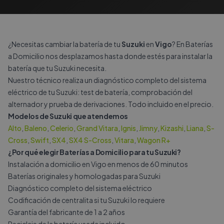
¿Necesitas cambiar la batería de tu
Suzuki
en
Vigo
? En Baterías
a Domicilio nos desplazamos hasta donde estés para instalar la
batería que tu Suzuki necesita.
Nuestro técnico realiza un diagnóstico completo del sistema
eléctrico de tu Suzuki: test de batería, comprobación del
alternador y prueba de derivaciones. Todo incluido en el precio.
Modelos de Suzuki que atendemos
Alto
,
Baleno
,
Celerio
,
Grand Vitara
,
Ignis
,
Jimny
,
Kizashi
,
Liana
,
S-
Cross
,
Swift
,
SX4
,
SX4 S-Cross
,
Vitara
,
Wagon R+
¿Por qué elegir Baterías a Domicilio para tu Suzuki?
Instalación a domicilio en Vigo en menos de 60 minutos
Baterías originales y homologadas para Suzuki
Diagnóstico completo del sistema eléctrico
Codificación de centralita si tu Suzuki lo requiere
Garantía del fabricante de 1 a 2 años