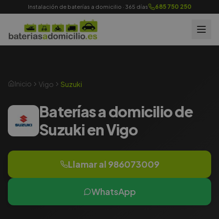
685 750 250
Instalación de baterías a domicilio · 365 días
Inicio
Vigo
Suzuki
Baterías a domicilio de
Suzuki en Vigo
Llamar al
986073009
WhatsApp