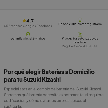
4.7
Desde
2012
· Marca registrada
4175
reseñas Google + Facebook
Garantía oficial 2-4 años
Productor autorizado de
residuos
Reg.
13-A-452-00140441
Por qué elegir Baterías a Domicilio
para tu Suzuki Kizashi
Especialistas en el cambio de batería del Suzuki Kizashi.
Sabemos qué batería necesita exactamente, si requiere
codificación y cómo evitar los errores típicos al
sustituirla.