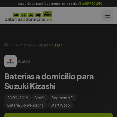
685 750 250
Instalación de baterías a domicilio · 365 días
Inicio
Marcas
Suzuki
Kizashi
SUZUKI
Baterías a domicilio para
Suzuki Kizashi
2009-2016
Sedán
Segmento
D
Batería
Convencional
Start/Stop