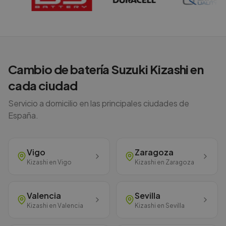
Cambio de batería
Suzuki
Kizashi
en
cada ciudad
Servicio a domicilio en las principales ciudades de
España.
Vigo
Zaragoza
Kizashi
en
Vigo
Kizashi
en
Zaragoza
Valencia
Sevilla
Kizashi
en
Valencia
Kizashi
en
Sevilla