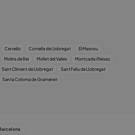
Cervello
Cornella de Llobregat
El Masnou
Molins de Rei
Mollet del Valles
Montcada i Reixac
Sant Climent de Llobregat
Sant Feliu de Llobregat
Santa Coloma de Gramenet
Barcelona