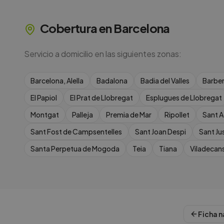
Cobertura en
Barcelona
Servicio a domicilio en las siguientes zonas:
Barcelona, Alella
Badalona
Badia del Valles
Barber
El Papiol
El Prat de Llobregat
Esplugues de Llobregat
Montgat
Palleja
Premia de Mar
Ripollet
Sant A
Sant Fost de Campsentelles
Sant Joan Despi
Sant Ju
Santa Perpetua de Mogoda
Teia
Tiana
Viladecan
Ficha n