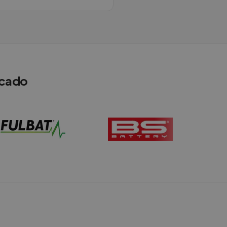
rcado