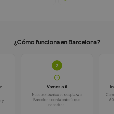
¿Cómo funciona en
Barcelona
?
2
r
Vamos a ti
I
Nuestro técnico se desplaza a
Camb
Barcelona con la batería que
60
s y
necesitas.