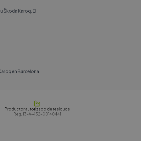
tu Škoda Karoq. El
Karoq en Barcelona.
Productor autorizado de residuos
Reg.
13-A-452-00140441