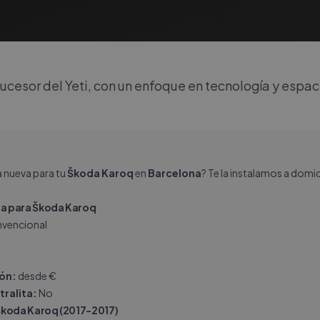
cesor del Yeti, con un enfoque en tecnología y espac
a nueva para tu
Škoda Karoq
en
Barcelona
? Te la instalamos a domi
a para Škoda Karoq
vencional
ión:
desde €
tralita:
No
Škoda Karoq (2017-2017)