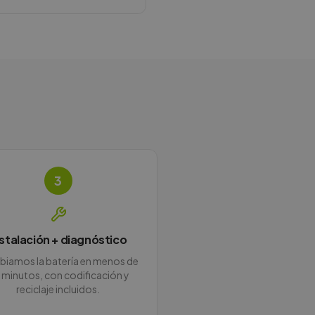
3
nstalación + diagnóstico
iamos la batería en menos de
 minutos, con codificación y
reciclaje incluidos.