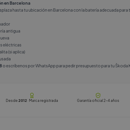
ión en Barcelona
splaza hasta tu ubicación en Barcelona con la batería adecuada para 
rnador
ría antigua
nueva
s eléctricas
ita (si aplica)
 usada
8
o escríbenos por
WhatsApp
para pedir presupuesto para tu Škoda 
Desde
2012
· Marca registrada
Garantía oficial 2-4 años