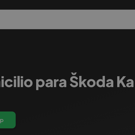
icilio para Škoda K
pp