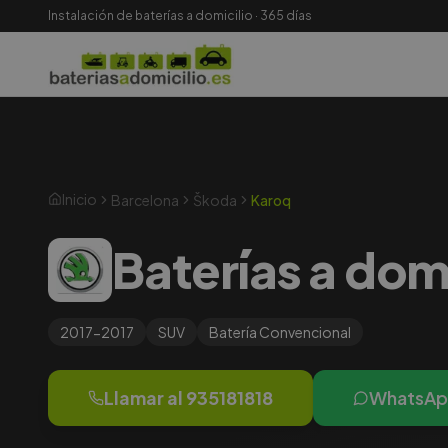
Instalación de baterías a domicilio · 365 días
Inicio
Barcelona
Škoda
Karoq
Baterías a dom
2017-2017
SUV
Batería
Convencional
Llamar al
935181818
WhatsA