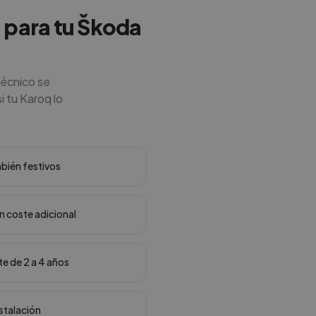
a para tu Škoda
técnico se
i tu Karoq lo
mbién festivos
in coste adicional
te de 2 a 4 años
nstalación