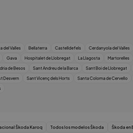
a del Valles
Bellaterra
Castelldefels
Cerdanyola del Valles
Gava
Hospitalet de Llobregat
La Llagosta
Martorelles
dria de Besos
Sant Andreu de la Barca
Sant Boi de Llobregat
st Desvern
Sant Vicenç dels Horts
Santa Coloma de Cervello
s
acional
Škoda
Karoq
Todos los modelos
Škoda
Škoda
en