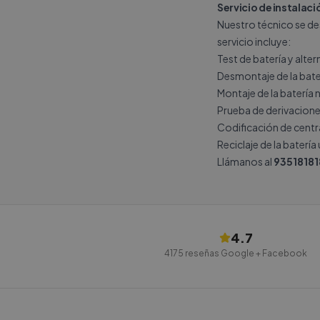
Servicio de instalac
Nuestro técnico se de
servicio incluye:
Test de batería y alte
Desmontaje de la bate
Montaje de la batería 
Prueba de derivacione
Codificación de central
Reciclaje de la batería
Llámanos al
93518181
4.7
4175
reseñas Google + Facebook