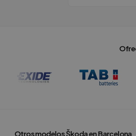
Ofre
Otros modelos
Škoda
en
Barcelona