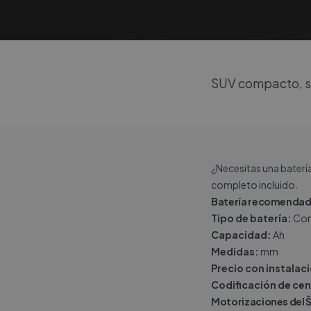
SUV compacto, su
¿Necesitas una baterí
completo incluido.
Batería recomendad
Tipo de batería:
Con
Capacidad:
Ah
Medidas:
mm
Precio con instalac
Codificación de cen
Motorizaciones del 