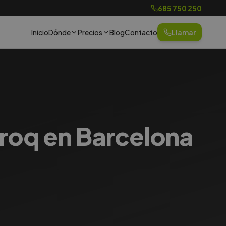
685 750 250
Inicio
Dónde
Precios
Blog
Contacto
Llamar
aroq en Barcelona