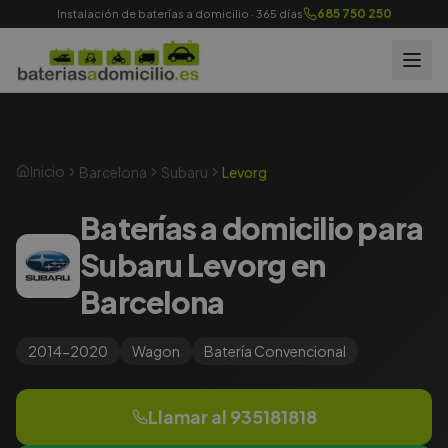
685 750 250
Instalación de baterías a domicilio · 365 días
Inicio
Barcelona
Subaru
Levorg
Baterías a domicilio para
Subaru Levorg en
Barcelona
2014-2020
Wagon
Batería
Convencional
Llamar al
935181818