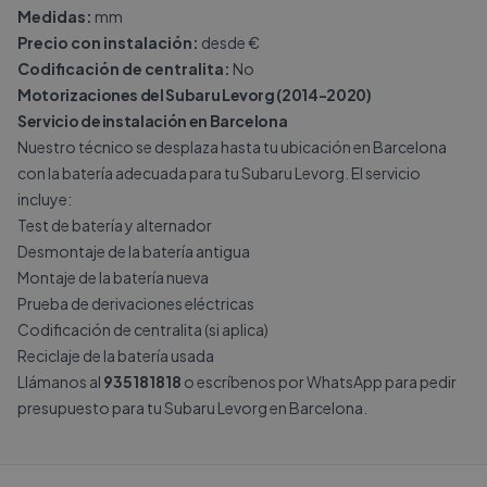
Medidas:
mm
Precio con instalación:
desde €
Codificación de centralita:
No
Motorizaciones del Subaru Levorg (2014-2020)
Servicio de instalación en Barcelona
Nuestro técnico se desplaza hasta tu ubicación en Barcelona
con la batería adecuada para tu Subaru Levorg. El servicio
incluye:
Test de batería y alternador
Desmontaje de la batería antigua
Montaje de la batería nueva
Prueba de derivaciones eléctricas
Codificación de centralita (si aplica)
Reciclaje de la batería usada
Llámanos al
935181818
o escríbenos por
WhatsApp
para pedir
presupuesto para tu Subaru Levorg en Barcelona.