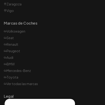
Zaragoza
Vigo
Marcas de Coches
Volkswagen
Seat
Renault
Peugeot
Audi
BMW
Mercedes-Benz
Toyota
Ver todas las marcas
Legal
Política de privacidad