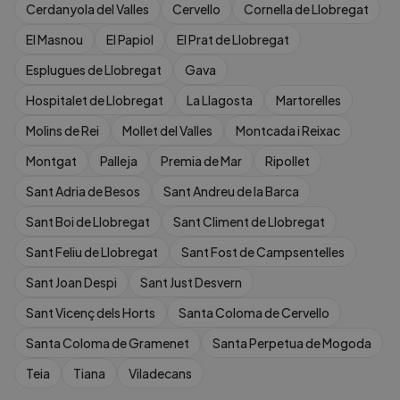
Cerdanyola del Valles
Cervello
Cornella de Llobregat
El Masnou
El Papiol
El Prat de Llobregat
Esplugues de Llobregat
Gava
Hospitalet de Llobregat
La Llagosta
Martorelles
Molins de Rei
Mollet del Valles
Montcada i Reixac
Montgat
Palleja
Premia de Mar
Ripollet
Sant Adria de Besos
Sant Andreu de la Barca
Sant Boi de Llobregat
Sant Climent de Llobregat
Sant Feliu de Llobregat
Sant Fost de Campsentelles
Sant Joan Despi
Sant Just Desvern
Sant Vicenç dels Horts
Santa Coloma de Cervello
Santa Coloma de Gramenet
Santa Perpetua de Mogoda
Teia
Tiana
Viladecans