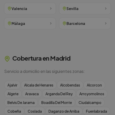
Valencia
Sevilla
Málaga
Barcelona
Cobertura en
Madrid
Servicio a domicilio en las siguientes zonas:
Ajalvir
Alcala de Henares
Alcobendas
Alcorcon
Algete
Aravaca
Arganda Del Rey
Arroyomolinos
Belvis De Jarama
Boadilla Del Monte
Ciudalcampo
Cobeña
Coslada
Daganzo de Arriba
Fuenlabrada