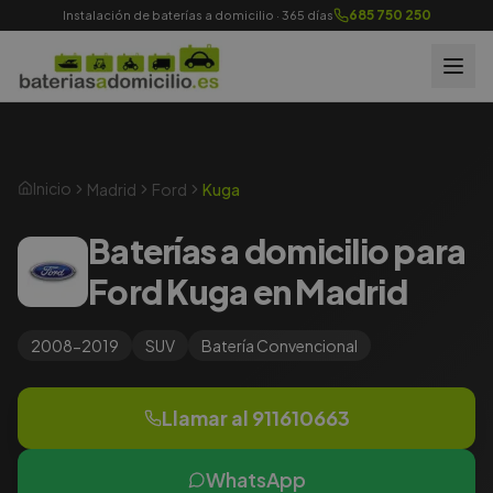
685 750 250
Instalación de baterías a domicilio · 365 días
Inicio
Madrid
Ford
Kuga
Baterías a domicilio para
Ford Kuga en Madrid
2008-2019
SUV
Batería
Convencional
Llamar al
911610663
WhatsApp