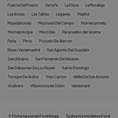
Fuente Del Fresno
Getafe
La Finca
La Moraleja
Las Rozas
Las Tablas
Leganés
Madrid
Majadahonda
Mejorada Del Campo
Montecarmelo
Monteprincipe
Móstoles
Paracuellos del Jarama
Parla
Pinto
Pozuelo De Alarcon
Rivas-Vaciamadrid
San Agustin Del Guadalix
Sanchinarro
San Fernando De Henares
San Sebastian De Los Reyes
Santo Domingo
Torrejon De Ardoz
Tres Cantos
Velilla De San Antonio
Vicálvaro
Villaviciosa de Odón
Valdemarín
Ficha nacional
Ford
Kuga
Todos los modelos
Ford