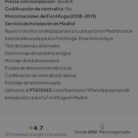
Precio con instalación:
desde €
Codificación de centralita:
No
Motorizaciones del Ford Kuga (2008-2019)
Servicio de instalación en Madrid
Nuestro técnico se desplaza hasta tu ubicación en Madrid con la
batería adecuada para tu Ford Kuga. El servicio incluye:
Test de batería y alternador
Desmontaje de la batería antigua
Montaje de la batería nueva
Prueba de derivaciones eléctricas
Codificación de centralita (si aplica)
Reciclaje de la batería usada
Llámanos al
911610663
o escríbenos por
WhatsApp
para pedir
presupuesto para tu Ford Kuga en Madrid.
4.7
Desde
2012
· Marca registrada
4175
reseñas Google + Facebook