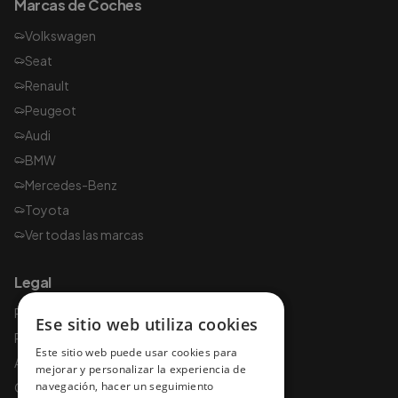
Marcas de Coches
Volkswagen
Seat
Renault
Peugeot
Audi
BMW
Mercedes-Benz
Toyota
Ver todas las marcas
Legal
Política de privacidad
Ese sitio web utiliza cookies
Política de cookies
Este sitio web puede usar cookies para
Aviso legal
mejorar y personalizar la experiencia de
navegación, hacer un seguimiento
Condiciones de uso