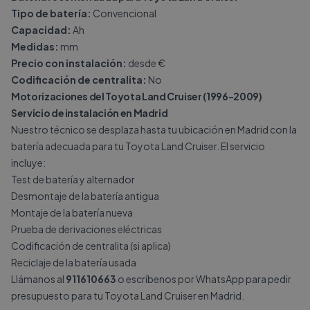
Tipo de batería:
Convencional
Capacidad:
Ah
Medidas:
mm
Precio con instalación:
desde €
Codificación de centralita:
No
Motorizaciones del Toyota Land Cruiser (1996-2009)
Servicio de instalación en Madrid
Nuestro técnico se desplaza hasta tu ubicación en Madrid con la
batería adecuada para tu Toyota Land Cruiser. El servicio
incluye:
Test de batería y alternador
Desmontaje de la batería antigua
Montaje de la batería nueva
Prueba de derivaciones eléctricas
Codificación de centralita (si aplica)
Reciclaje de la batería usada
Llámanos al
911610663
o escríbenos por
WhatsApp
para pedir
presupuesto para tu Toyota Land Cruiser en Madrid.