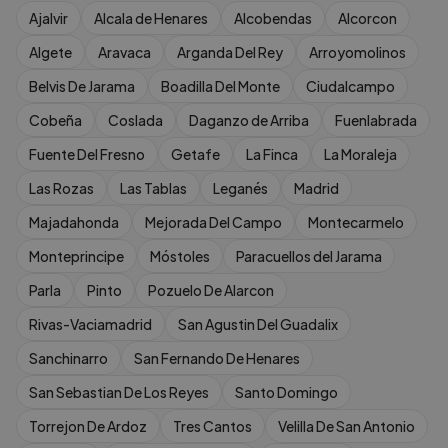
Ajalvir
Alcala de Henares
Alcobendas
Alcorcon
Algete
Aravaca
Arganda Del Rey
Arroyomolinos
Belvis De Jarama
Boadilla Del Monte
Ciudalcampo
Cobeña
Coslada
Daganzo de Arriba
Fuenlabrada
Fuente Del Fresno
Getafe
La Finca
La Moraleja
Las Rozas
Las Tablas
Leganés
Madrid
Majadahonda
Mejorada Del Campo
Montecarmelo
Monteprincipe
Móstoles
Paracuellos del Jarama
Parla
Pinto
Pozuelo De Alarcon
Rivas-Vaciamadrid
San Agustin Del Guadalix
Sanchinarro
San Fernando De Henares
San Sebastian De Los Reyes
Santo Domingo
Torrejon De Ardoz
Tres Cantos
Velilla De San Antonio