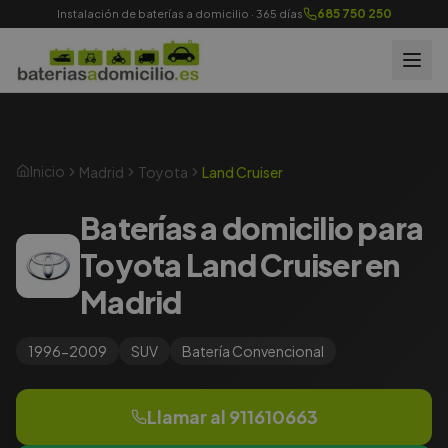
685 750 250
Instalación de baterías a domicilio · 365 días
Inicio
Madrid
Toyota
Land Cruiser
Baterías a domicilio para
Toyota Land Cruiser en
Madrid
1996-2009
SUV
Batería
Convencional
Llamar al
911610663