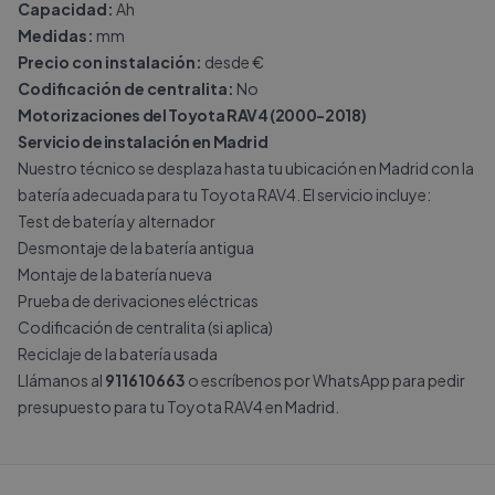
Capacidad:
Ah
Medidas:
mm
Precio con instalación:
desde €
Codificación de centralita:
No
Motorizaciones del Toyota RAV4 (2000-2018)
Servicio de instalación en Madrid
Nuestro técnico se desplaza hasta tu ubicación en Madrid con la
batería adecuada para tu Toyota RAV4. El servicio incluye:
Test de batería y alternador
Desmontaje de la batería antigua
Montaje de la batería nueva
Prueba de derivaciones eléctricas
Codificación de centralita (si aplica)
Reciclaje de la batería usada
Llámanos al
911610663
o escríbenos por
WhatsApp
para pedir
presupuesto para tu Toyota RAV4 en Madrid.