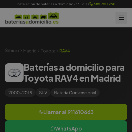
685 750 250
Instalación de baterías a domicilio · 365 días
Inicio
Madrid
Toyota
RAV4
Baterías a domicilio para
Toyota RAV4 en Madrid
2000-2018
SUV
Batería
Convencional
Llamar al
911610663
WhatsApp