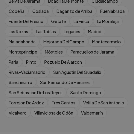
Belvis De Jarama
Boadilla Del Monte
Ciudalcampo
Cobeña
Coslada
Daganzo de Arriba
Fuenlabrada
Fuente Del Fresno
Getafe
La Finca
La Moraleja
Las Rozas
Las Tablas
Leganés
Madrid
Majadahonda
Mejorada Del Campo
Montecarmelo
Monteprincipe
Móstoles
Paracuellos del Jarama
Parla
Pinto
Pozuelo De Alarcon
Rivas-Vaciamadrid
San Agustin Del Guadalix
Sanchinarro
San Fernando De Henares
San Sebastian De Los Reyes
Santo Domingo
Torrejon De Ardoz
Tres Cantos
Velilla De San Antonio
Vicálvaro
Villaviciosa de Odón
Valdemarín