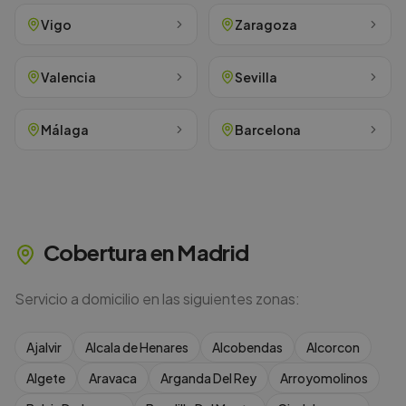
Vigo
Zaragoza
Valencia
Sevilla
Málaga
Barcelona
Cobertura en
Madrid
Servicio a domicilio en las siguientes zonas:
Ajalvir
Alcala de Henares
Alcobendas
Alcorcon
Algete
Aravaca
Arganda Del Rey
Arroyomolinos