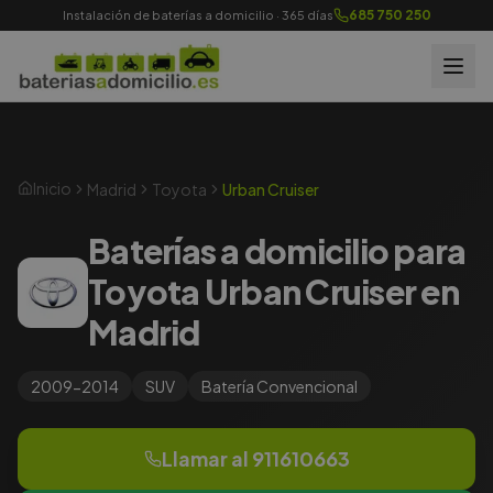
685 750 250
Instalación de baterías a domicilio · 365 días
Inicio
Madrid
Toyota
Urban Cruiser
Baterías a domicilio para
Toyota Urban Cruiser en
Madrid
2009-2014
SUV
Batería
Convencional
Llamar al
911610663