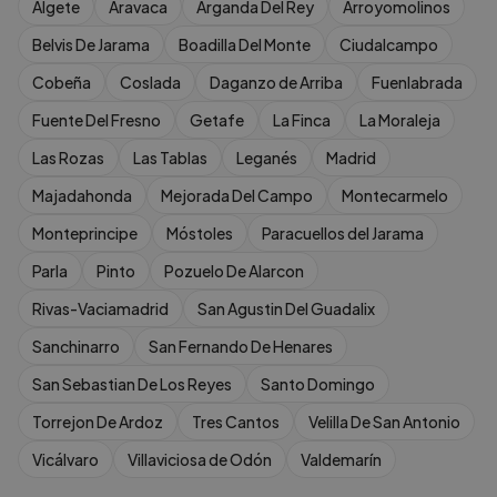
Algete
Aravaca
Arganda Del Rey
Arroyomolinos
Belvis De Jarama
Boadilla Del Monte
Ciudalcampo
Cobeña
Coslada
Daganzo de Arriba
Fuenlabrada
Fuente Del Fresno
Getafe
La Finca
La Moraleja
Las Rozas
Las Tablas
Leganés
Madrid
Majadahonda
Mejorada Del Campo
Montecarmelo
Monteprincipe
Móstoles
Paracuellos del Jarama
Parla
Pinto
Pozuelo De Alarcon
Rivas-Vaciamadrid
San Agustin Del Guadalix
Sanchinarro
San Fernando De Henares
San Sebastian De Los Reyes
Santo Domingo
Torrejon De Ardoz
Tres Cantos
Velilla De San Antonio
Vicálvaro
Villaviciosa de Odón
Valdemarín