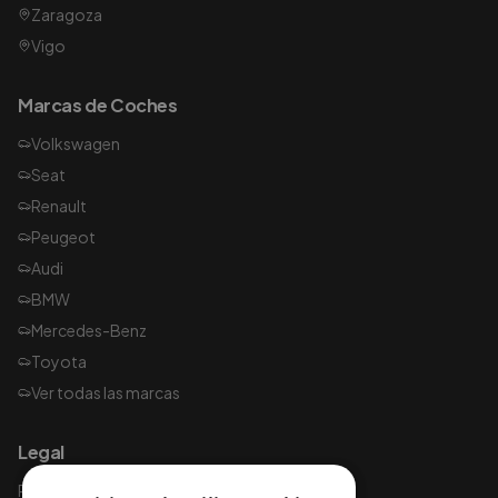
Zaragoza
Vigo
Marcas de Coches
Volkswagen
Seat
Renault
Peugeot
Audi
BMW
Mercedes-Benz
Toyota
Ver todas las marcas
Legal
Política de privacidad