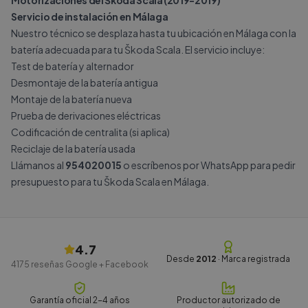
Motorizaciones del Škoda Scala (2019-2019)
Servicio de instalación en Málaga
Nuestro técnico se desplaza hasta tu ubicación en Málaga con la
batería adecuada para tu Škoda Scala. El servicio incluye:
Test de batería y alternador
Desmontaje de la batería antigua
Montaje de la batería nueva
Prueba de derivaciones eléctricas
Codificación de centralita (si aplica)
Reciclaje de la batería usada
Llámanos al
954020015
o escríbenos por
WhatsApp
para pedir
presupuesto para tu Škoda Scala en Málaga.
4.7
Desde
2012
· Marca registrada
4175
reseñas Google + Facebook
Garantía oficial 2-4 años
Productor autorizado de