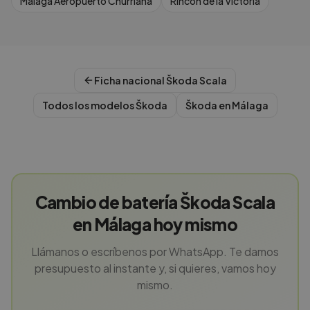
Malaga Aeropuerto Churriana
Rincon de la Victoria
Ficha nacional
Škoda
Scala
Todos los modelos
Škoda
Škoda
en
Málaga
Cambio de batería Škoda Scala
en Málaga hoy mismo
Llámanos o escríbenos por WhatsApp. Te damos
presupuesto al instante y, si quieres, vamos hoy
mismo.