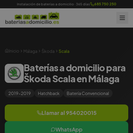
685 750 250
Instalación de baterías a domicilio · 365 días
Inicio
Málaga
Škoda
Scala
Baterías a domicilio para
Škoda Scala en Málaga
2019-2019
Hatchback
Batería
Convencional
Llamar al
954020015
WhatsApp