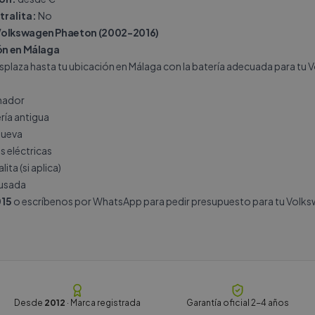
tralita:
No
Volkswagen Phaeton (2002-2016)
ión en Málaga
splaza hasta tu ubicación en Málaga con la batería adecuada para tu
rnador
ría antigua
nueva
s eléctricas
ita (si aplica)
 usada
15
o escríbenos por
WhatsApp
para pedir presupuesto para tu Volk
Desde
2012
· Marca registrada
Garantía oficial 2-4 años