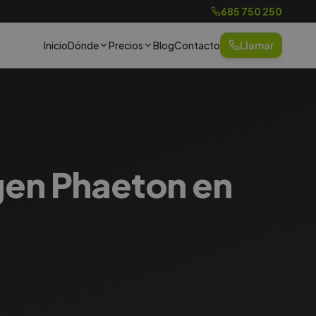
685 750 250
Inicio
Dónde
Precios
Blog
Contacto
Llamar
gen Phaeton en