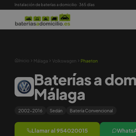
Instalación de baterías a domicilio · 365 días
Inicio
Málaga
Volkswagen
Phaeton
Baterías a dom
Málaga
2002-2016
Sedán
Batería
Convencional
Llamar al
954020015
Whats