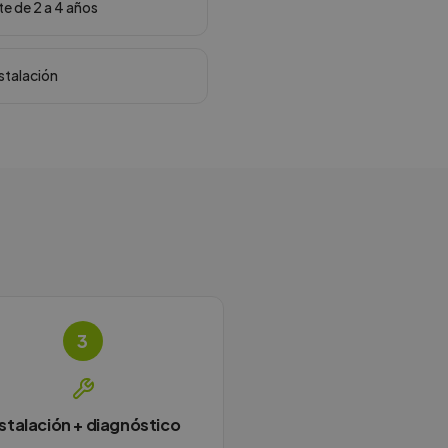
te de 2 a 4 años
nstalación
3
nstalación + diagnóstico