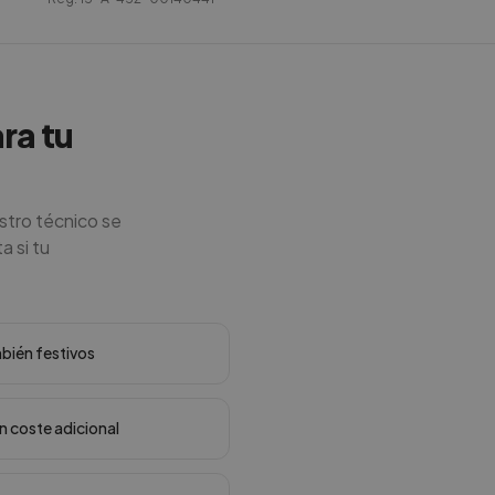
ra tu
stro técnico se
a si tu
mbién festivos
in coste adicional