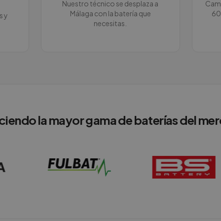
Nuestro técnico se desplaza a
Camb
Málaga con la batería que
60
s y
necesitas.
ciendo la mayor gama de baterías del me