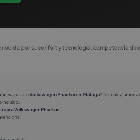
 conocida por su confort y tecnología, competencia di
a nueva para tu
Volkswagen Phaeton
en
Málaga
? Te la instalamos a
 incluido.
a para Volkswagen Phaeton
vencional
ión:
desde €