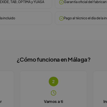
, EXIDE, TAB, OPTIMA y YUASA
Garantía oficial del fabrican
da incluido
Pago al técnico el día de la i
¿Cómo funciona en
Málaga
?
2
r
Vamos a ti
I