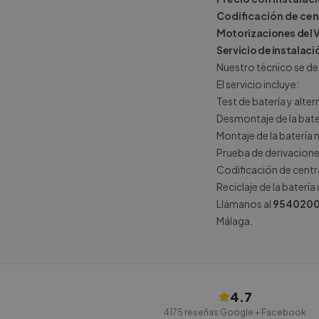
Codificación de cen
Motorizaciones del 
Servicio de instalac
Nuestro técnico se de
El servicio incluye:
Test de batería y alte
Desmontaje de la bate
Montaje de la batería 
Prueba de derivacione
Codificación de central
Reciclaje de la batería
Llámanos al
9540200
Málaga.
4.7
4175
reseñas Google + Facebook