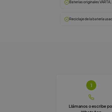
Baterías originales VARTA
Reciclaje de la batería usa
1
Llámanos o escribe po