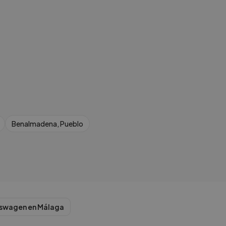
Benalmadena, Pueblo
kswagen
en
Málaga