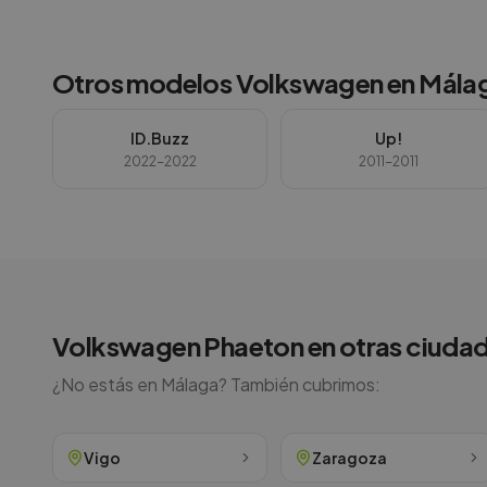
Otros modelos
Volkswagen
en
Mála
ID.Buzz
Up!
2022-2022
2011-2011
Volkswagen
Phaeton
en otras ciuda
¿No estás en
Málaga
? También cubrimos:
Vigo
Zaragoza