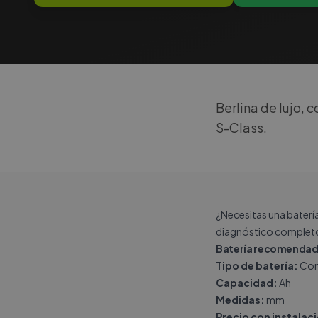
Berlina de lujo,
S-Class.
¿Necesitas una baterí
diagnóstico completo
Batería recomendad
Tipo de batería:
Con
Capacidad:
Ah
Medidas:
mm
Precio con instalac