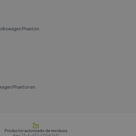
 Volkswagen Phaeton.
swagen Phaeton en
Productor autorizado de residuos
Reg.
13-A-452-00140441