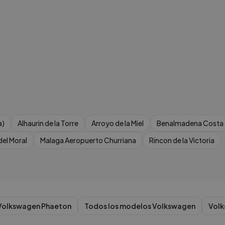
a)
Alhaurin de la Torre
Arroyo de la Miel
Benalmadena Costa
del Moral
Malaga Aeropuerto Churriana
Rincon de la Victoria
Volkswagen
Phaeton
Todos los modelos
Volkswagen
Vol