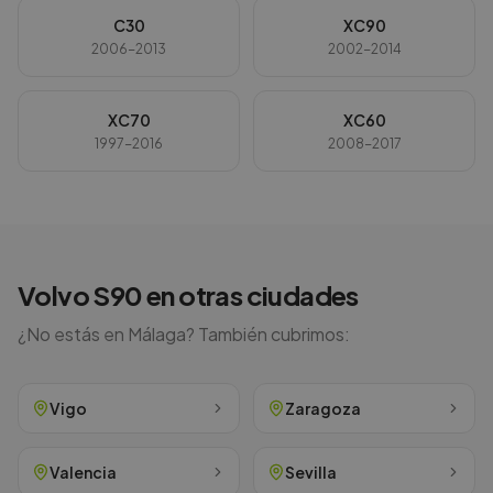
C30
XC90
2006-2013
2002-2014
XC70
XC60
1997-2016
2008-2017
Volvo
S90
en otras ciudades
¿No estás en
Málaga
? También cubrimos:
Vigo
Zaragoza
Valencia
Sevilla