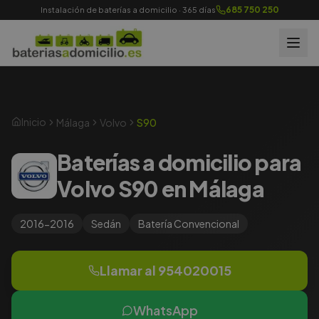
685 750 250
Instalación de baterías a domicilio · 365 días
Inicio
Málaga
Volvo
S90
Baterías a domicilio para
Volvo S90 en Málaga
2016-2016
Sedán
Batería
Convencional
Llamar al
954020015
WhatsApp