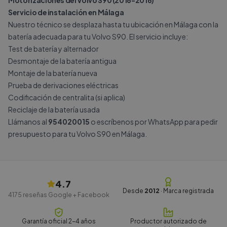
Motorizaciones del Volvo S90 (2016-2016)
Servicio de instalación en Málaga
Nuestro técnico se desplaza hasta tu ubicación en Málaga con la
batería adecuada para tu Volvo S90. El servicio incluye:
Test de batería y alternador
Desmontaje de la batería antigua
Montaje de la batería nueva
Prueba de derivaciones eléctricas
Codificación de centralita (si aplica)
Reciclaje de la batería usada
Llámanos al
954020015
o escríbenos por
WhatsApp
para pedir
presupuesto para tu Volvo S90 en Málaga.
4.7
Desde
2012
· Marca registrada
4175
reseñas Google + Facebook
Garantía oficial 2-4 años
Productor autorizado de