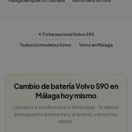
Malaga Aeropuerto Churriana
Rincon de la Victoria
Ficha nacional
Volvo
S90
Todos los modelos
Volvo
Volvo
en
Málaga
Cambio de batería Volvo S90 en
Málaga hoy mismo
Llámanos o escríbenos por WhatsApp. Te damos
presupuesto al instante y, si quieres, vamos hoy
mismo.