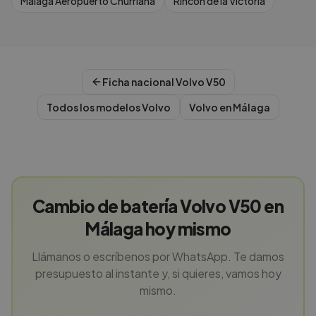
Malaga Aeropuerto Churriana
Rincon de la Victoria
Ficha nacional
Volvo
V50
Todos los modelos
Volvo
Volvo
en
Málaga
Cambio de batería Volvo V50 en
Málaga hoy mismo
Llámanos o escríbenos por WhatsApp. Te damos
presupuesto al instante y, si quieres, vamos hoy
mismo.