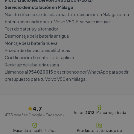
Motorizaciones del Volvo V50 (2004-2012)
Servicio de instalación en Málaga
Nuestro técnico se desplaza hasta tu ubicación en Málaga con la
batería adecuada para tu Volvo V50. El servicio incluye:
Test de batería y alternador
Desmontaje de la batería antigua
Montaje de la batería nueva
Prueba de derivaciones eléctricas
Codificación de centralita (si aplica)
Reciclaje de la batería usada
Llámanos al
954020015
o escríbenos por
WhatsApp
para pedir
presupuesto para tu Volvo V50 en Málaga.
4.7
Desde
2012
· Marca registrada
4175
reseñas Google + Facebook
Garantía oficial 2-4 años
Productor autorizado de