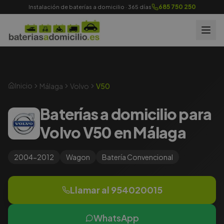
685 750 250
Instalación de baterías a domicilio · 365 días
Inicio
Málaga
Volvo
V50
Baterías a domicilio para
Volvo V50 en Málaga
2004-2012
Wagon
Batería
Convencional
Llamar al
954020015
WhatsApp