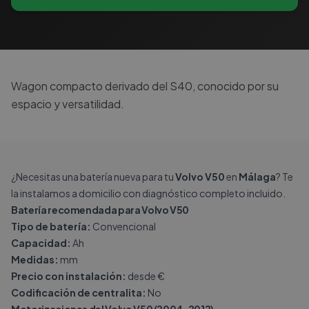
Wagon compacto derivado del S40, conocido por su
espacio y versatilidad.
¿Necesitas una batería nueva para tu
Volvo V50
en
Málaga
? Te
la instalamos a domicilio con diagnóstico completo incluido.
Batería recomendada para Volvo V50
Tipo de batería:
Convencional
Capacidad:
Ah
Medidas:
mm
Precio con instalación:
desde €
Codificación de centralita:
No