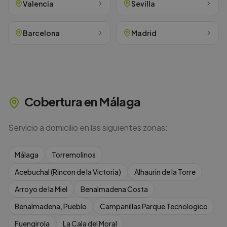
Valencia
Sevilla
Barcelona
Madrid
Cobertura en
Málaga
Servicio a domicilio en las siguientes zonas:
Málaga
Torremolinos
Acebuchal (Rincon de la Victoria)
Alhaurin de la Torre
Arroyo de la Miel
Benalmadena Costa
Benalmadena, Pueblo
Campanillas Parque Tecnologico
Fuengirola
La Cala del Moral