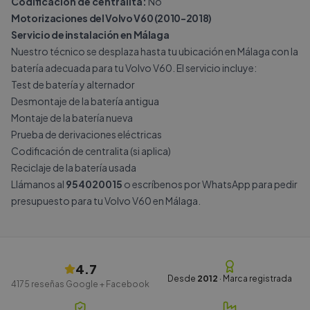
Codificación de centralita:
No
Motorizaciones del Volvo V60 (2010-2018)
Servicio de instalación en Málaga
Nuestro técnico se desplaza hasta tu ubicación en Málaga con la
batería adecuada para tu Volvo V60. El servicio incluye:
Test de batería y alternador
Desmontaje de la batería antigua
Montaje de la batería nueva
Prueba de derivaciones eléctricas
Codificación de centralita (si aplica)
Reciclaje de la batería usada
Llámanos al
954020015
o escríbenos por
WhatsApp
para pedir
presupuesto para tu Volvo V60 en Málaga.
4.7
Desde
2012
· Marca registrada
4175
reseñas Google + Facebook