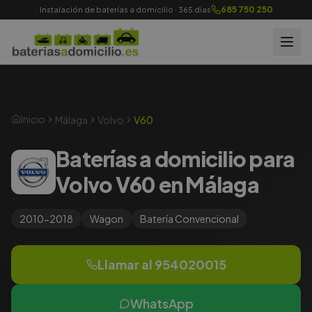
685 750 250
Instalación de baterías a domicilio · 365 días
Inicio
Málaga
Volvo
V60
Baterías a domicilio para
Volvo V60 en Málaga
2010-2018
Wagon
Batería
Convencional
Llamar al
954020015
WhatsApp