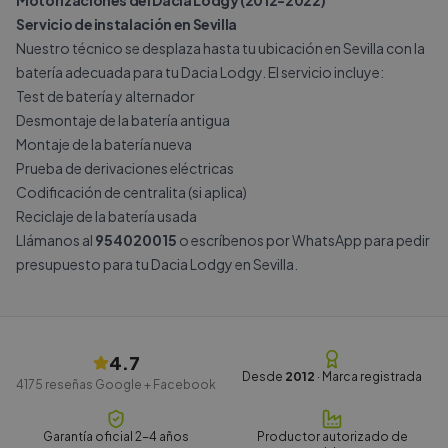
Motorizaciones del Dacia Lodgy (2012-2022)
Servicio de instalación en Sevilla
Nuestro técnico se desplaza hasta tu ubicación en Sevilla con la
batería adecuada para tu Dacia Lodgy. El servicio incluye:
Test de batería y alternador
Desmontaje de la batería antigua
Montaje de la batería nueva
Prueba de derivaciones eléctricas
Codificación de centralita (si aplica)
Reciclaje de la batería usada
Llámanos al
954020015
o escríbenos por
WhatsApp
para pedir
presupuesto para tu Dacia Lodgy en Sevilla.
4.7
Desde
2012
· Marca registrada
4175
reseñas Google + Facebook
Garantía oficial 2-4 años
Productor autorizado de