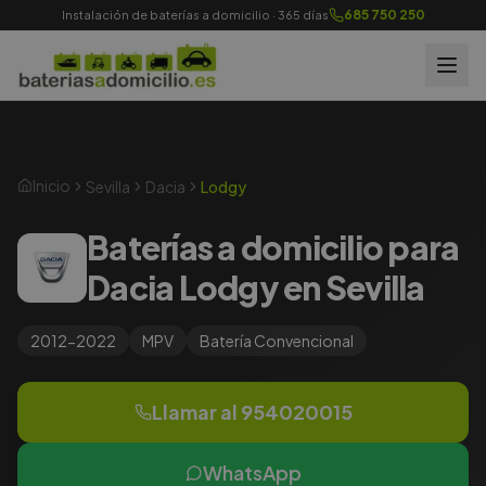
685 750 250
Instalación de baterías a domicilio · 365 días
Inicio
Sevilla
Dacia
Lodgy
Baterías a domicilio para
Dacia Lodgy en Sevilla
2012-2022
MPV
Batería
Convencional
Llamar al
954020015
WhatsApp