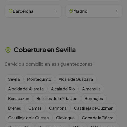
Barcelona
Madrid
Cobertura en
Sevilla
Servicio a domicilio en las siguientes zonas:
Sevilla
Montequinto
Alcala de Guadaira
Albaida del Aljarafe
Alcala del Rio
Almensilla
Benacazon
Bollullos de la Mitacion
Bormujos
Brenes
Camas
Carmona
Castilleja de Guzman
Castilleja de la Cuesta
Clavinque
Coca de la Piñera