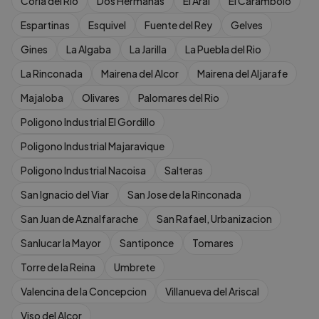
Coria del Rio
Dos Hermanas
El Aral
El Carambolo
Espartinas
Esquivel
Fuente del Rey
Gelves
Gines
La Algaba
La Jarilla
La Puebla del Rio
La Rinconada
Mairena del Alcor
Mairena del Aljarafe
Majaloba
Olivares
Palomares del Rio
Poligono Industrial El Gordillo
Poligono Industrial Majaravique
Poligono Industrial Nacoisa
Salteras
San Ignacio del Viar
San Jose de la Rinconada
San Juan de Aznalfarache
San Rafael, Urbanizacion
Sanlucar la Mayor
Santiponce
Tomares
Torre de la Reina
Umbrete
Valencina de la Concepcion
Villanueva del Ariscal
Viso del Alcor