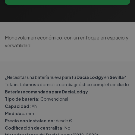
Monovolumen económico, con un enfoque en espacio y
versatilidad.
¿Necesitas una batería nueva para tu
Dacia Lodgy
en
Sevilla
?
Te la instalamos a domicilio con diagnóstico completo incluido.
Batería recomendada para Dacia Lodgy
Tipo de batería:
Convencional
Capacidad:
Ah
Medidas:
mm
Precio con instalación:
desde €
Codificación de centralita:
No