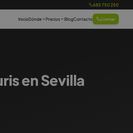
685 750 250
Inicio
Dónde
Precios
Blog
Contacto
Llamar
ris en Sevilla