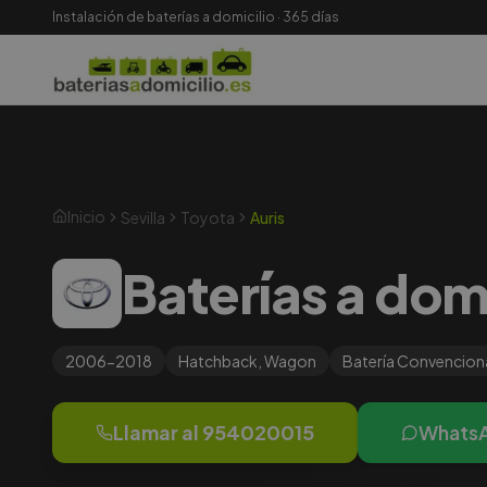
Instalación de baterías a domicilio · 365 días
Inicio
Sevilla
Toyota
Auris
Baterías a domi
2006-2018
Hatchback, Wagon
Batería
Convencion
Llamar al
954020015
Whats