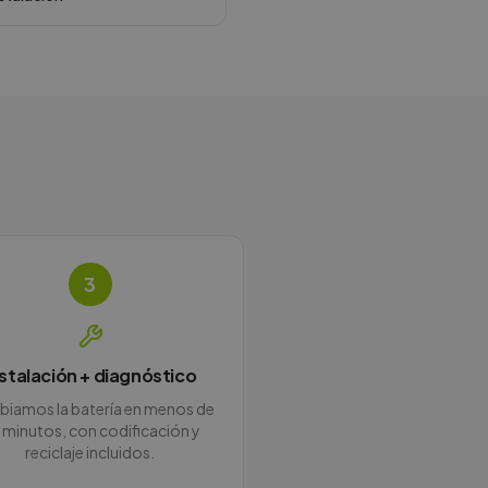
3
nstalación + diagnóstico
iamos la batería en menos de
 minutos, con codificación y
reciclaje incluidos.