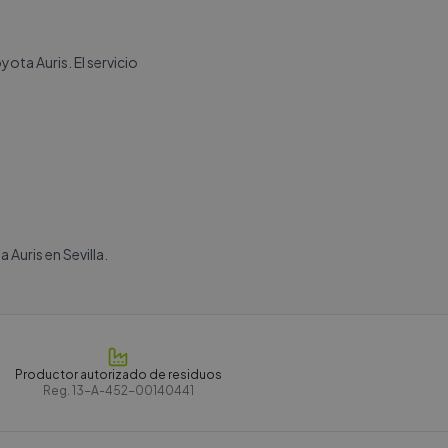
ota Auris. El servicio
Auris en Sevilla.
Productor autorizado de residuos
Reg.
13-A-452-00140441