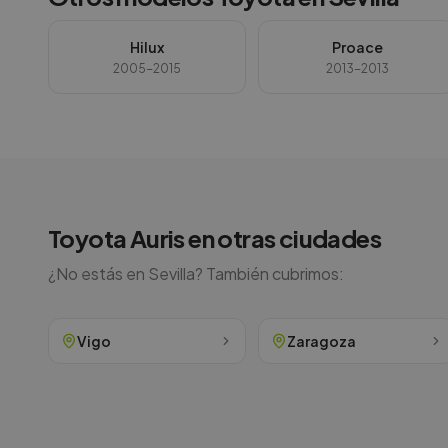
Hilux
Proace
2005-2015
2013-2013
Toyota
Auris
en otras ciudades
¿No estás en
Sevilla
? También cubrimos:
Vigo
Zaragoza