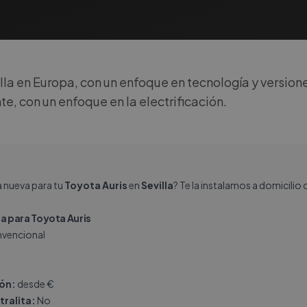
la en Europa, con un enfoque en tecnología y version
nte, con un enfoque en la electrificación.
a nueva para tu
Toyota Auris
en
Sevilla
? Te la instalamos a domicilio
 para Toyota Auris
vencional
ión:
desde €
tralita:
No