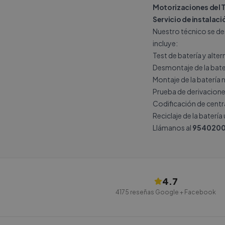
Motorizaciones del 
Servicio de instalació
Nuestro técnico se des
incluye:
Test de batería y alte
Desmontaje de la bate
Montaje de la batería 
Prueba de derivacione
Codificación de central
Reciclaje de la batería
Llámanos al
9540200
4.7
4175
reseñas Google + Facebook