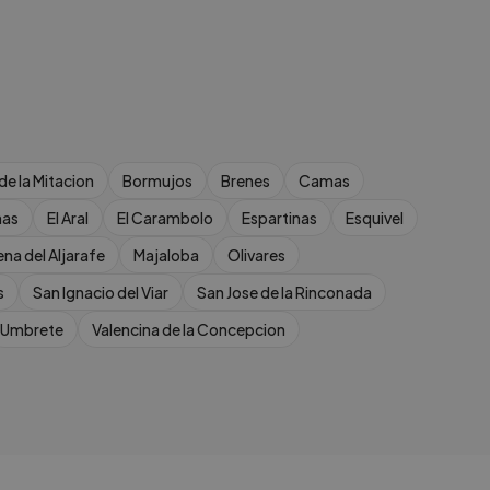
 de la Mitacion
Bormujos
Brenes
Camas
nas
El Aral
El Carambolo
Espartinas
Esquivel
ena del Aljarafe
Majaloba
Olivares
s
San Ignacio del Viar
San Jose de la Rinconada
Umbrete
Valencina de la Concepcion