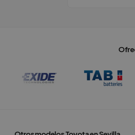
Ofre
Otros modelos
Toyota
en
Sevilla