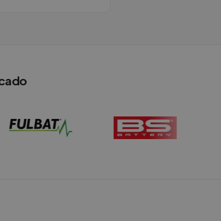
rcado