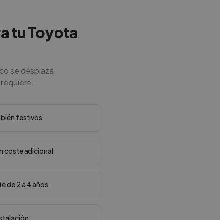
ra tu Toyota
ico se desplaza
o requiere.
mbién festivos
in coste adicional
te de 2 a 4 años
nstalación