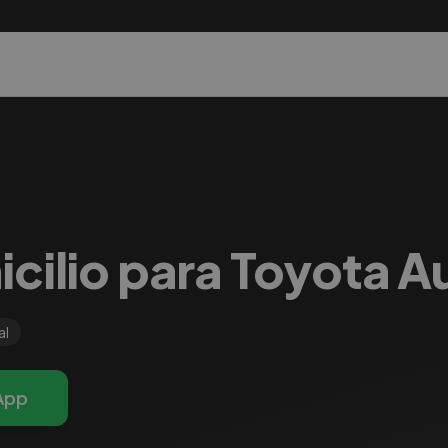
cilio para Toyota Au
al
App