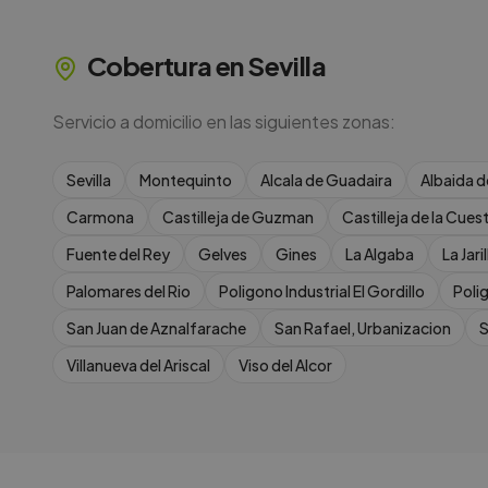
Cobertura en
Sevilla
Servicio a domicilio en las siguientes zonas:
Sevilla
Montequinto
Alcala de Guadaira
Albaida d
Carmona
Castilleja de Guzman
Castilleja de la Cues
Fuente del Rey
Gelves
Gines
La Algaba
La Jaril
Palomares del Rio
Poligono Industrial El Gordillo
Poli
San Juan de Aznalfarache
San Rafael, Urbanizacion
S
Villanueva del Ariscal
Viso del Alcor