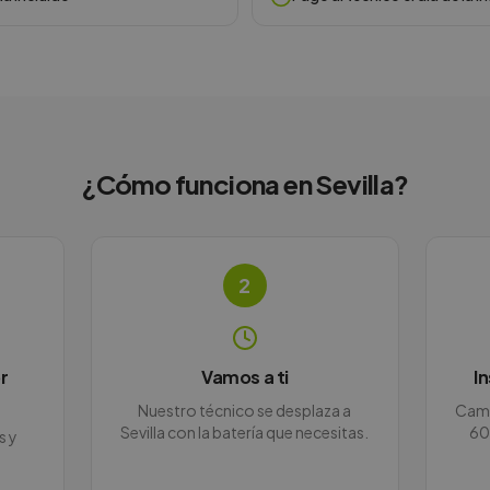
¿Cómo funciona en
Sevilla
?
2
r
Vamos a ti
I
Nuestro técnico se desplaza a
Camb
Sevilla con la batería que necesitas.
60
s y