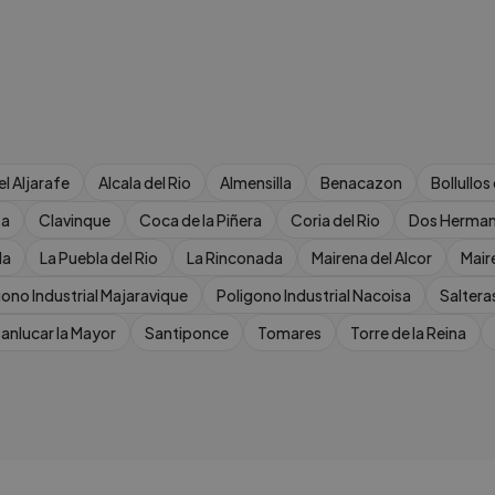
el Aljarafe
Alcala del Rio
Almensilla
Benacazon
Bollullos
ta
Clavinque
Coca de la Piñera
Coria del Rio
Dos Herma
la
La Puebla del Rio
La Rinconada
Mairena del Alcor
Mair
gono Industrial Majaravique
Poligono Industrial Nacoisa
Saltera
anlucar la Mayor
Santiponce
Tomares
Torre de la Reina