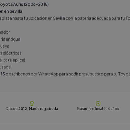
Toyota Auris (2006-2018)
n en Sevilla
plaza hasta tu ubicación en Sevilla con la batería adecuada para tu Toy
rnador
ría antigua
nueva
s eléctricas
ita (si aplica)
 usada
15
o escríbenos por
WhatsApp
para pedir presupuesto para tu Toyota 
Desde
2012
· Marca registrada
Garantía oficial 2-4 años