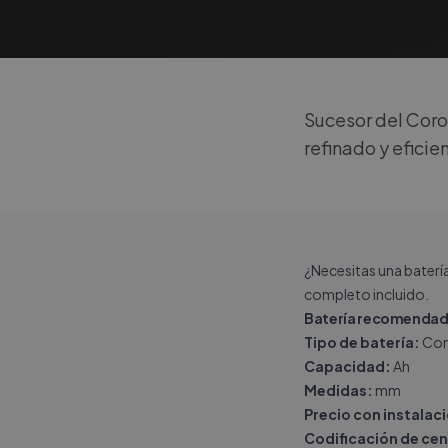
Sucesor del Corol
refinado y eficie
¿Necesitas una baterí
completo incluido.
Batería recomendada
Tipo de batería:
Con
Capacidad:
Ah
Medidas:
mm
Precio con instalac
Codificación de cen