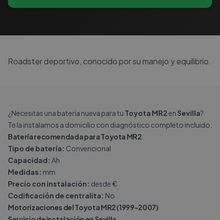
Roadster deportivo, conocido por su manejo y equilibrio.
¿Necesitas una batería nueva para tu
Toyota MR2
en
Sevilla
?
Te la instalamos a domicilio con diagnóstico completo incluido.
Batería recomendada para Toyota MR2
Tipo de batería:
Convencional
Capacidad:
Ah
Medidas:
mm
Precio con instalación:
desde €
Codificación de centralita:
No
Motorizaciones del Toyota MR2 (1999-2007)
Servicio de instalación en Sevilla