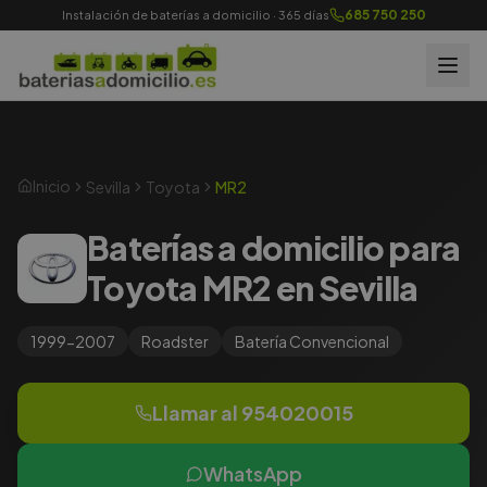
685 750 250
Instalación de baterías a domicilio · 365 días
Inicio
Sevilla
Toyota
MR2
Baterías a domicilio para
Toyota MR2 en Sevilla
1999-2007
Roadster
Batería
Convencional
Llamar al
954020015
WhatsApp