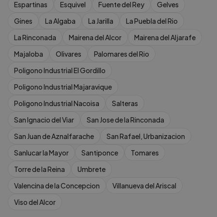
Espartinas
Esquivel
Fuente del Rey
Gelves
Gines
La Algaba
La Jarilla
La Puebla del Rio
La Rinconada
Mairena del Alcor
Mairena del Aljarafe
Majaloba
Olivares
Palomares del Rio
Poligono Industrial El Gordillo
Poligono Industrial Majaravique
Poligono Industrial Nacoisa
Salteras
San Ignacio del Viar
San Jose de la Rinconada
San Juan de Aznalfarache
San Rafael, Urbanizacion
Sanlucar la Mayor
Santiponce
Tomares
Torre de la Reina
Umbrete
Valencina de la Concepcion
Villanueva del Ariscal
Viso del Alcor