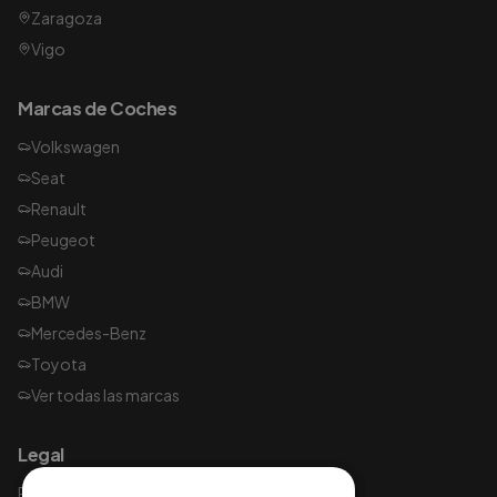
Zaragoza
Vigo
Marcas de Coches
Volkswagen
Seat
Renault
Peugeot
Audi
BMW
Mercedes-Benz
Toyota
Ver todas las marcas
Legal
Política de privacidad