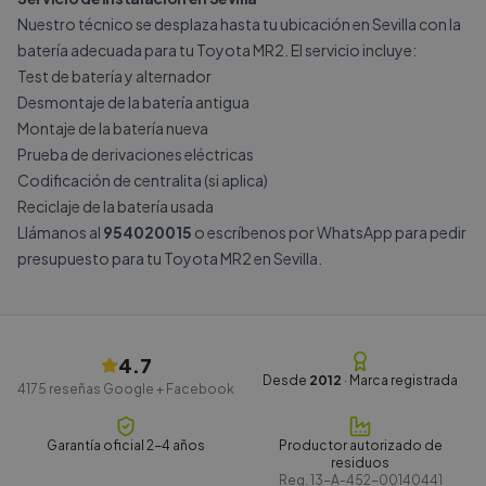
Nuestro técnico se desplaza hasta tu ubicación en Sevilla con la
batería adecuada para tu Toyota MR2. El servicio incluye:
Test de batería y alternador
Desmontaje de la batería antigua
Montaje de la batería nueva
Prueba de derivaciones eléctricas
Codificación de centralita (si aplica)
Reciclaje de la batería usada
Llámanos al
954020015
o escríbenos por
WhatsApp
para pedir
presupuesto para tu Toyota MR2 en Sevilla.
4.7
Desde
2012
· Marca registrada
4175
reseñas Google + Facebook
Garantía oficial 2-4 años
Productor autorizado de
residuos
Reg.
13-A-452-00140441