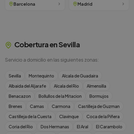
Barcelona
Madrid
Cobertura en
Sevilla
Servicio a domicilio en las siguientes zonas:
Sevilla
Montequinto
Alcala de Guadaira
Albaida del Aljarafe
Alcala del Rio
Almensilla
Benacazon
Bollullos de la Mitacion
Bormujos
Brenes
Camas
Carmona
Castilleja de Guzman
Castilleja de la Cuesta
Clavinque
Coca de la Piñera
Coria del Rio
Dos Hermanas
El Aral
El Carambolo