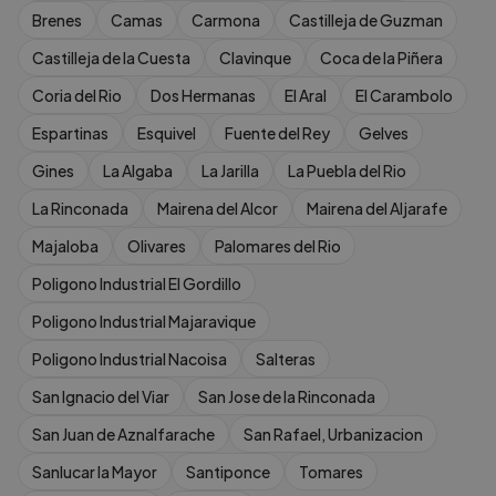
Brenes
Camas
Carmona
Castilleja de Guzman
Castilleja de la Cuesta
Clavinque
Coca de la Piñera
Coria del Rio
Dos Hermanas
El Aral
El Carambolo
Espartinas
Esquivel
Fuente del Rey
Gelves
Gines
La Algaba
La Jarilla
La Puebla del Rio
La Rinconada
Mairena del Alcor
Mairena del Aljarafe
Majaloba
Olivares
Palomares del Rio
Poligono Industrial El Gordillo
Poligono Industrial Majaravique
Poligono Industrial Nacoisa
Salteras
San Ignacio del Viar
San Jose de la Rinconada
San Juan de Aznalfarache
San Rafael, Urbanizacion
Sanlucar la Mayor
Santiponce
Tomares