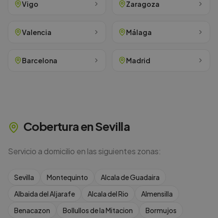
Vigo
Zaragoza
Valencia
Málaga
Barcelona
Madrid
Cobertura en
Sevilla
Servicio a domicilio en las siguientes zonas:
Sevilla
Montequinto
Alcala de Guadaira
Albaida del Aljarafe
Alcala del Rio
Almensilla
Benacazon
Bollullos de la Mitacion
Bormujos