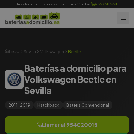
685 750 250
Instalación de baterías a domicilio · 365 días
Inicio
Sevilla
Volkswagen
Beetle
Baterías a domicilio para
Volkswagen Beetle en
Sevilla
2011-2019
Hatchback
Batería
Convencional
Llamar al
954020015