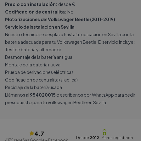
Precio con instalación:
desde €
Codificación de centralita:
No
Motorizaciones del Volkswagen Beetle (2011-2019)
Servicio de instalación en Sevilla
Nuestro técnico se desplaza hasta tu ubicación en Sevilla con la
batería adecuada para tu Volkswagen Beetle. El servicio incluye:
Test de batería y alternador
Desmontaje de la batería antigua
Montaje de la batería nueva
Prueba de derivaciones eléctricas
Codificación de centralita (si aplica)
Reciclaje de la batería usada
Llámanos al
954020015
o escríbenos por
WhatsApp
para pedir
presupuesto para tu Volkswagen Beetle en Sevilla.
4.7
Desde
2012
· Marca registrada
4175
reseñas Google + Facebook