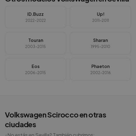
ID.Buzz
Up!
2022-2022
2011-2011
Touran
Sharan
2003-2015
1995-2010
Eos
Phaeton
2006-2015
2002-2016
Volkswagen
Scirocco
en otras
ciudades
¿No estás en
Sevilla
? También cubrimos: