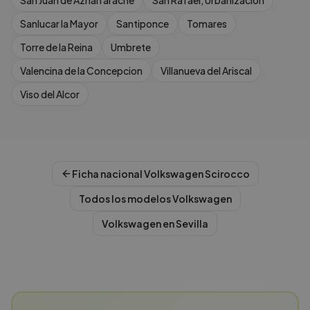
San Juan de Aznalfarache
San Rafael, Urbanizacion
Sanlucar la Mayor
Santiponce
Tomares
Torre de la Reina
Umbrete
Valencina de la Concepcion
Villanueva del Ariscal
Viso del Alcor
Ficha nacional
Volkswagen
Scirocco
Todos los modelos
Volkswagen
Volkswagen
en
Sevilla