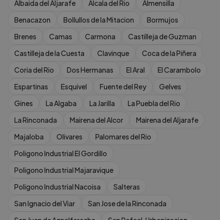
Albaida del Aljarafe
Alcala del Rio
Almensilla
Benacazon
Bollullos de la Mitacion
Bormujos
Brenes
Camas
Carmona
Castilleja de Guzman
Castilleja de la Cuesta
Clavinque
Coca de la Piñera
Coria del Rio
Dos Hermanas
El Aral
El Carambolo
Espartinas
Esquivel
Fuente del Rey
Gelves
Gines
La Algaba
La Jarilla
La Puebla del Rio
La Rinconada
Mairena del Alcor
Mairena del Aljarafe
Majaloba
Olivares
Palomares del Rio
Poligono Industrial El Gordillo
Poligono Industrial Majaravique
Poligono Industrial Nacoisa
Salteras
San Ignacio del Viar
San Jose de la Rinconada