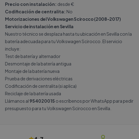
Precio con instalación:
desde €
Codificación de centralita:
No
Motorizaciones del Volkswagen Scirocco (2008-2017)
Servicio de instalación en Sevilla
Nuestro técnico se desplaza hasta tu ubicación en Sevilla con la
batería adecuada para tu Volkswagen Scirocco. El servicio
incluye:
Test de batería y alternador
Desmontaje de la batería antigua
Montaje de la batería nueva
Prueba de derivaciones eléctricas
Codificación de centralita (si aplica)
Reciclaje de la batería usada
Llámanos al
954020015
o escríbenos por
WhatsApp
para pedir
presupuesto para tu Volkswagen Scirocco en Sevilla.
4.7