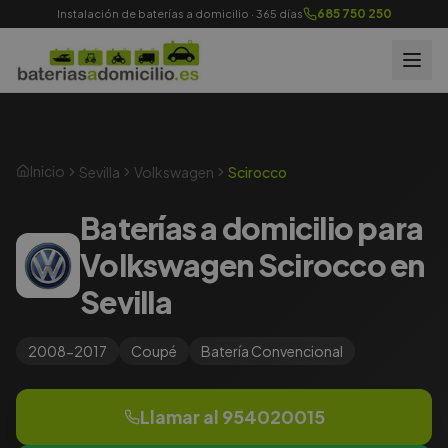
685 750 250
Instalación de baterías a domicilio · 365 días
Inicio
Sevilla
Volkswagen
Scirocco
Baterías a domicilio para
Volkswagen Scirocco en
Sevilla
2008-2017
Coupé
Batería
Convencional
Llamar al
954020015