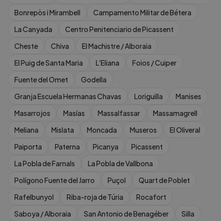
Bonrepòs i Mirambell
Campamento Militar de Bétera
La Canyada
Centro Penitenciario de Picassent
Cheste
Chiva
El Machistre / Alboraia
El Puig de Santa Maria
L'Eliana
Foios / Cuiper
Fuente del Omet
Godella
Granja Escuela Hermanas Chavas
Loriguilla
Manises
Masarrojos
Masías
Massalfassar
Massamagrell
Meliana
Mislata
Moncada
Museros
El Oliveral
Paiporta
Paterna
Picanya
Picassent
La Pobla de Farnals
La Pobla de Vallbona
Polígono Fuente del Jarro
Puçol
Quart de Poblet
Rafelbunyol
Riba-roja de Túria
Rocafort
Saboya / Alboraia
San Antonio de Benagéber
Silla