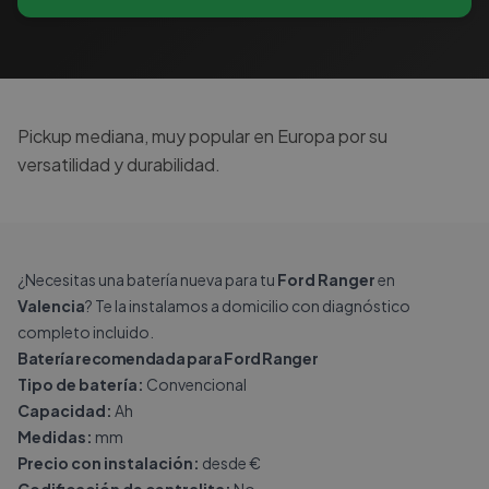
Pickup mediana, muy popular en Europa por su
versatilidad y durabilidad.
¿Necesitas una batería nueva para tu
Ford Ranger
en
Valencia
? Te la instalamos a domicilio con diagnóstico
completo incluido.
Batería recomendada para Ford Ranger
Tipo de batería:
Convencional
Capacidad:
Ah
Medidas:
mm
Precio con instalación:
desde €