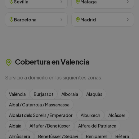
Sevilla
Málaga
Barcelona
Madrid
Cobertura en
Valencia
Servicio a domicilio en las siguientes zonas:
València
Burjassot
Alboraia
Alaquàs
Albal / Catarroja / Massanassa
Albalat dels Sorells / Emperador
Albuixech
Alcàsser
Aldaia
Alfafar / Benetússer
Alfara del Patriarca
Almàssera
Benetússer / Sedaví
Beniparrell
Bétera