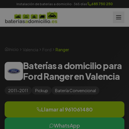
685 750 250
Instalación de baterías a domicilio · 365 días
Inicio
Valencia
Ford
Ranger
Baterías a domicilio para
Ford Ranger en Valencia
2011-2011
Pickup
Batería
Convencional
Llamar al
961061480
WhatsApp