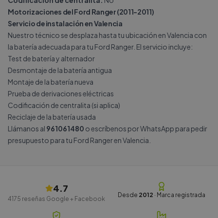
Codificación de centralita:
No
Motorizaciones del Ford Ranger (2011-2011)
Servicio de instalación en Valencia
Nuestro técnico se desplaza hasta tu ubicación en Valencia con
la batería adecuada para tu Ford Ranger. El servicio incluye:
Test de batería y alternador
Desmontaje de la batería antigua
Montaje de la batería nueva
Prueba de derivaciones eléctricas
Codificación de centralita (si aplica)
Reciclaje de la batería usada
Llámanos al
961061480
o escríbenos por
WhatsApp
para pedir
presupuesto para tu Ford Ranger en Valencia.
4.7
Desde
2012
· Marca registrada
4175
reseñas Google + Facebook