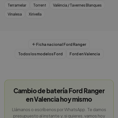
Terramelar
Torrent
València / Tavernes Blanques
Vinalesa
Xirivella
Ficha nacional
Ford
Ranger
Todos los modelos
Ford
Ford
en
Valencia
Cambio de batería Ford Ranger
en Valencia hoy mismo
Llámanos o escríbenos por WhatsApp. Te damos
presupuesto al instante y, si quieres, vamos hoy