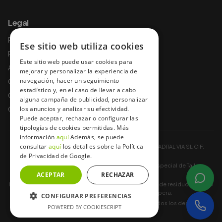
Legal
Política de privacidad
Ese sitio web utiliza cookies
Política de cookies
Este sitio web puede usar cookies para
Aviso legal
mejorar y personalizar la experiencia de
navegación, hacer un seguimiento
Condiciones de uso
estadístico y, en el caso de llevar a cabo
Condiciones y garantías
alguna campaña de publicidad, personalizar
Condiciones de contratación
los anuncios y analizar su efectividad.
Puede aceptar, rechazar o configurar las
tipologías de cookies permitidas. Más
información
aquí
Además, se puede
consultar
aquí
los detalles sobre la Política
Baterías a Domicilio ® es una Marca Registrada por ADITAL VIA SL CIF:
de Privacidad de Google.
B85748036.
Registro Industrial 13-A-452-00140441 Registro especial de Taller
ACEPTAR
CM/19108
RECHAZAR
Baterías a Domicilio® está registrada como productor de residuos (plomo
de baterías) en todas las CCAA donde opera.
CONFIGURAR PREFERENCIAS
Copyright © 2012 -
2026
bateriasadomicilio.es. Todos los derechos
POWERED BY COOKIESCRIPT
reservados.