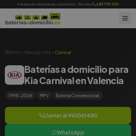
685 750 250
Instalación de baterías a domicilio · 365 días
Inicio
Valencia
Kia
Carnival
Baterías a domicilio para
Kia Carnival en Valencia
1998-2006
MPV
Batería
Convencional
Llamar al
961061480
WhatsApp