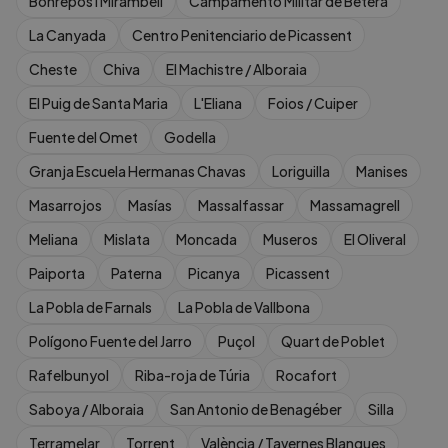
Bonrepòs i Mirambell
Campamento Militar de Bétera
La Canyada
Centro Penitenciario de Picassent
Cheste
Chiva
El Machistre / Alboraia
El Puig de Santa Maria
L'Eliana
Foios / Cuiper
Fuente del Omet
Godella
Granja Escuela Hermanas Chavas
Loriguilla
Manises
Masarrojos
Masías
Massalfassar
Massamagrell
Meliana
Mislata
Moncada
Museros
El Oliveral
Paiporta
Paterna
Picanya
Picassent
La Pobla de Farnals
La Pobla de Vallbona
Polígono Fuente del Jarro
Puçol
Quart de Poblet
Rafelbunyol
Riba-roja de Túria
Rocafort
Saboya / Alboraia
San Antonio de Benagéber
Silla
Terramelar
Torrent
València / Tavernes Blanques