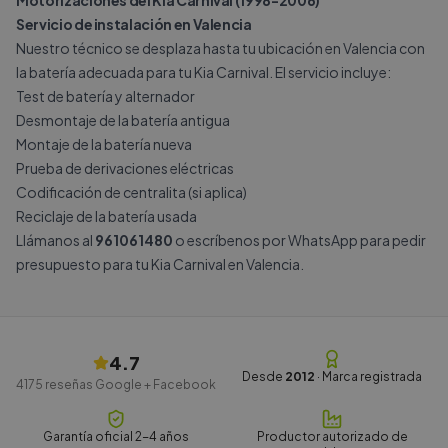
Motorizaciones del Kia Carnival (1998-2006)
Servicio de instalación en Valencia
Nuestro técnico se desplaza hasta tu ubicación en Valencia con
la batería adecuada para tu Kia Carnival. El servicio incluye:
Test de batería y alternador
Desmontaje de la batería antigua
Montaje de la batería nueva
Prueba de derivaciones eléctricas
Codificación de centralita (si aplica)
Reciclaje de la batería usada
Llámanos al
961061480
o escríbenos por
WhatsApp
para pedir
presupuesto para tu Kia Carnival en Valencia.
4.7
Desde
2012
· Marca registrada
4175
reseñas Google + Facebook
Garantía oficial 2-4 años
Productor autorizado de