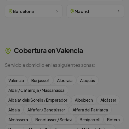
Barcelona
Madrid
Cobertura en
Valencia
Servicio a domicilio en las siguientes zonas:
València
Burjassot
Alboraia
Alaquàs
Albal / Catarroja / Massanassa
Albalat dels Sorells / Emperador
Albuixech
Alcàsser
Aldaia
Alfafar / Benetússer
Alfara del Patriarca
Almàssera
Benetússer / Sedaví
Beniparrell
Bétera