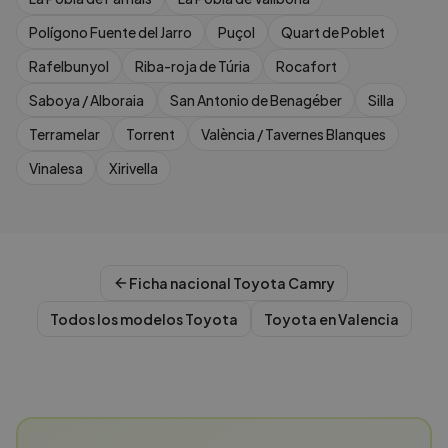
Polígono Fuente del Jarro
Puçol
Quart de Poblet
Rafelbunyol
Riba-roja de Túria
Rocafort
Saboya / Alboraia
San Antonio de Benagéber
Silla
Terramelar
Torrent
València / Tavernes Blanques
Vinalesa
Xirivella
Ficha nacional
Toyota
Camry
Todos los modelos
Toyota
Toyota
en
Valencia