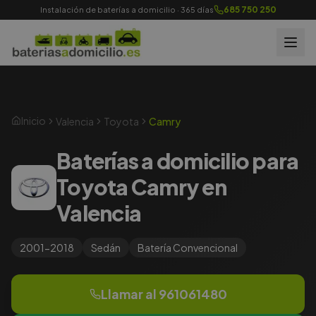
685 750 250
Instalación de baterías a domicilio · 365 días
Inicio
Valencia
Toyota
Camry
Baterías a domicilio para
Toyota Camry en
Valencia
2001-2018
Sedán
Batería
Convencional
Llamar al
961061480