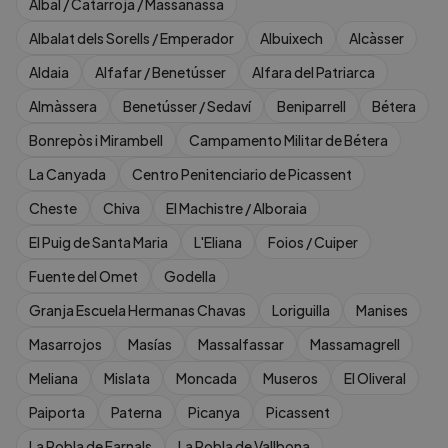
Albal / Catarroja / Massanassa
Albalat dels Sorells / Emperador
Albuixech
Alcàsser
Aldaia
Alfafar / Benetússer
Alfara del Patriarca
Almàssera
Benetússer / Sedaví
Beniparrell
Bétera
Bonrepòs i Mirambell
Campamento Militar de Bétera
La Canyada
Centro Penitenciario de Picassent
Cheste
Chiva
El Machistre / Alboraia
El Puig de Santa Maria
L'Eliana
Foios / Cuiper
Fuente del Omet
Godella
Granja Escuela Hermanas Chavas
Loriguilla
Manises
Masarrojos
Masías
Massalfassar
Massamagrell
Meliana
Mislata
Moncada
Museros
El Oliveral
Paiporta
Paterna
Picanya
Picassent
La Pobla de Farnals
La Pobla de Vallbona