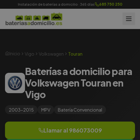
685 750 250
Instalación de baterías a domicilio · 365 días
Inicio
Vigo
Volkswagen
Touran
Baterías a domicilio para
Volkswagen Touran en
Vigo
2003-2015
MPV
Batería
Convencional
Llamar al
986073009