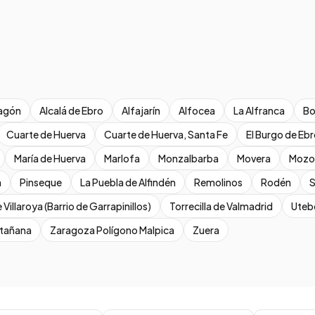
agón
Alcalá de Ebro
Alfajarín
Alfocea
La Alfranca
Bo
Cuarte de Huerva
Cuarte de Huerva, Santa Fe
El Burgo de Eb
María de Huerva
Marlofa
Monzalbarba
Movera
Mozo
a
Pinseque
La Puebla de Alfindén
Remolinos
Rodén
S
 Villaroya (Barrio de Garrapinillos)
Torrecilla de Valmadrid
Uteb
ntañana
Zaragoza Polígono Malpica
Zuera