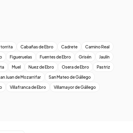
torrita
Cabañas de Ebro
Cadrete
Camino Real
ro
Figueruelas
Fuentes de Ebro
Grisén
Jaulín
ta
Muel
Nuez de Ebro
Osera de Ebro
Pastriz
an Juan de Mozarrifar
San Mateo de Gállego
o
Villafranca de Ebro
Villamayor de Gállego