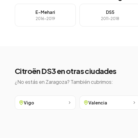
E-Mehari
DS5
2016-2019
2011-2018
Citroën
DS3
en otras ciudades
¿No estás en
Zaragoza
? También cubrimos:
Vigo
Valencia