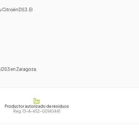
 Citroën DS3. El
n DS3 en Zaragoza.
Productor autorizado de residuos
Reg.
13-A-452-00140441