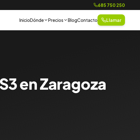
685 750 250
Inicio
Dónde
Precios
Blog
Contacto
Llamar
DS3 en Zaragoza