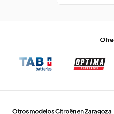
Ofre
Otros modelos
Citroën
en
Zaragoza