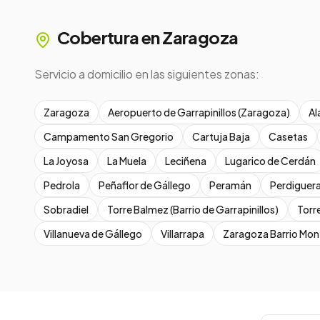
Cobertura en
Zaragoza
Servicio a domicilio en las siguientes zonas:
Zaragoza
Aeropuerto de Garrapinillos (Zaragoza)
Al
Campamento San Gregorio
Cartuja Baja
Casetas
La Joyosa
La Muela
Leciñena
Lugarico de Cerdán
Pedrola
Peñaflor de Gállego
Peramán
Perdiguer
Sobradiel
Torre Balmez (Barrio de Garrapinillos)
Torre
Villanueva de Gállego
Villarrapa
Zaragoza Barrio Mo