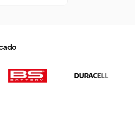
rcado