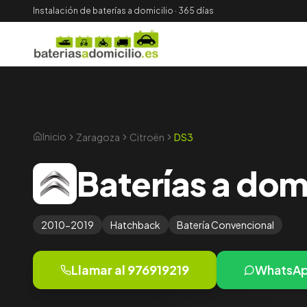
Instalación de baterías a domicilio · 365 días
Inicio
Zaragoza
Citroën
DS3
Baterías a dom
2010-2019
Hatchback
Batería
Convencional
Llamar al
976919219
WhatsA