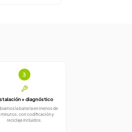
3
nstalación + diagnóstico
iamos la batería en menos de
 minutos, con codificación y
reciclaje incluidos.