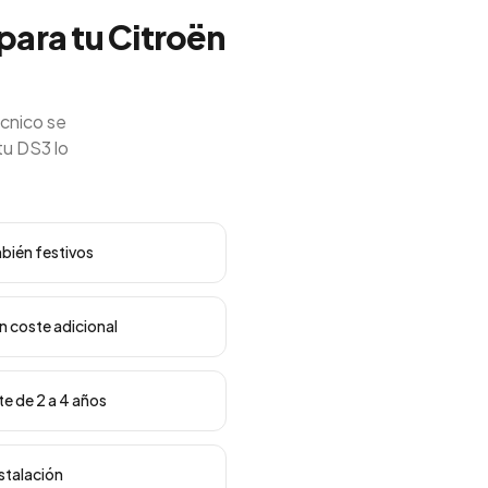
 para tu Citroën
écnico se
tu DS3 lo
mbién festivos
in coste adicional
te de 2 a 4 años
nstalación