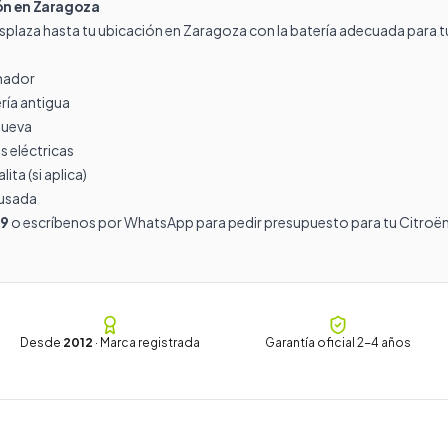
ión en Zaragoza
splaza hasta tu ubicación en Zaragoza con la batería adecuada para tu
rnador
ría antigua
nueva
s eléctricas
ita (si aplica)
 usada
19
o escríbenos por
WhatsApp
para pedir presupuesto para tu Citroë
Desde
2012
· Marca registrada
Garantía oficial 2-4 años