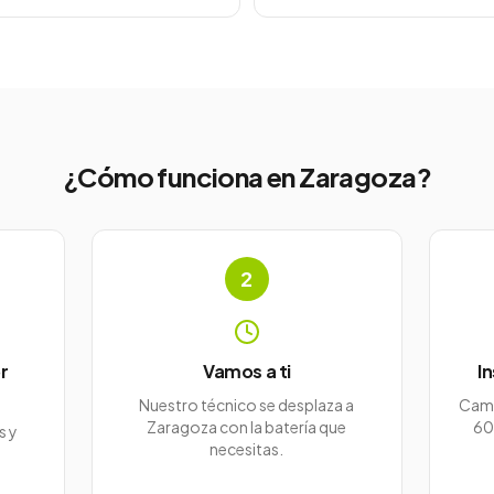
¿Cómo funciona en
Zaragoza
?
2
r
Vamos a ti
I
Nuestro técnico se desplaza a
Camb
Zaragoza con la batería que
60
s y
necesitas.