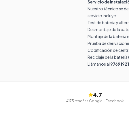
Servicio de instalac
Nuestro técnico se de
servicio incluye:
Test de batería y alte
Desmontaje de la bate
Montaje de la batería 
Prueba de derivacione
Codificación de central
Reciclaje de la batería
Llámanos al
9769192
4.7
4175
reseñas Google + Facebook