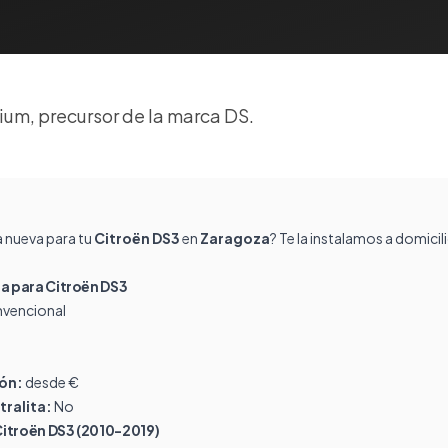
um, precursor de la marca DS.
a nueva para tu
Citroën DS3
en
Zaragoza
? Te la instalamos a domici
 para Citroën DS3
vencional
ión:
desde €
tralita:
No
Citroën DS3 (2010-2019)