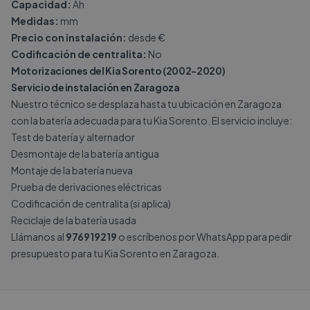
Capacidad:
Ah
Medidas:
mm
Precio con instalación:
desde €
Codificación de centralita:
No
Motorizaciones del Kia Sorento (2002-2020)
Servicio de instalación en Zaragoza
Nuestro técnico se desplaza hasta tu ubicación en Zaragoza
con la batería adecuada para tu Kia Sorento. El servicio incluye:
Test de batería y alternador
Desmontaje de la batería antigua
Montaje de la batería nueva
Prueba de derivaciones eléctricas
Codificación de centralita (si aplica)
Reciclaje de la batería usada
Llámanos al
976919219
o escríbenos por
WhatsApp
para pedir
presupuesto para tu Kia Sorento en Zaragoza.