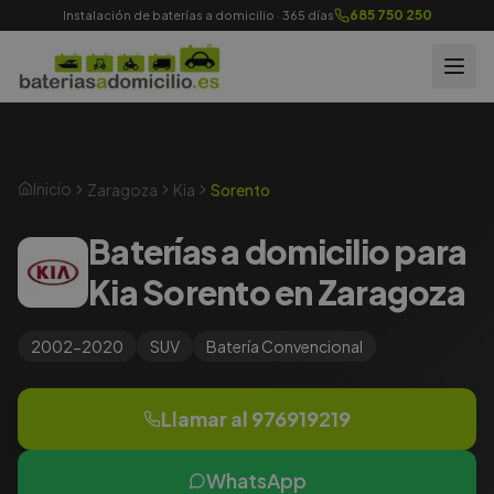
685 750 250
Instalación de baterías a domicilio · 365 días
Inicio
Zaragoza
Kia
Sorento
Baterías a domicilio para
Kia Sorento en Zaragoza
2002-2020
SUV
Batería
Convencional
Llamar al
976919219
WhatsApp