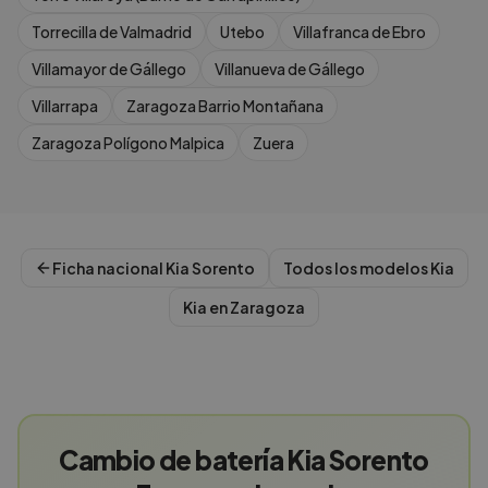
Torrecilla de Valmadrid
Utebo
Villafranca de Ebro
Villamayor de Gállego
Villanueva de Gállego
Villarrapa
Zaragoza Barrio Montañana
Zaragoza Polígono Malpica
Zuera
Ficha nacional
Kia
Sorento
Todos los modelos
Kia
Kia
en
Zaragoza
Cambio de batería Kia Sorento