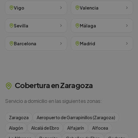
Vigo
Valencia
Sevilla
Málaga
Barcelona
Madrid
Cobertura en
Zaragoza
Servicio a domicilio en las siguientes zonas:
Zaragoza
Aeropuerto de Garrapinillos (Zaragoza)
Alagón
Alcalá de Ebro
Alfajarín
Alfocea