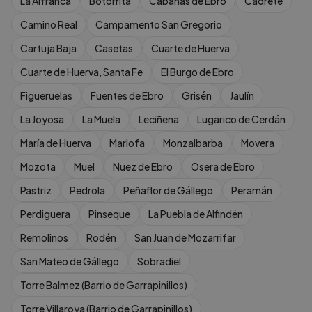
La Alfranca
Botorrita
Cabañas de Ebro
Cadrete
Camino Real
Campamento San Gregorio
Cartuja Baja
Casetas
Cuarte de Huerva
Cuarte de Huerva, Santa Fe
El Burgo de Ebro
Figueruelas
Fuentes de Ebro
Grisén
Jaulín
La Joyosa
La Muela
Leciñena
Lugarico de Cerdán
María de Huerva
Marlofa
Monzalbarba
Movera
Mozota
Muel
Nuez de Ebro
Osera de Ebro
Pastriz
Pedrola
Peñaflor de Gállego
Peramán
Perdiguera
Pinseque
La Puebla de Alfindén
Remolinos
Rodén
San Juan de Mozarrifar
San Mateo de Gállego
Sobradiel
Torre Balmez (Barrio de Garrapinillos)
Torre Villaroya (Barrio de Garrapinillos)