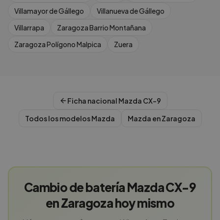
Villamayor de Gállego
Villanueva de Gállego
Villarrapa
Zaragoza Barrio Montañana
Zaragoza Polígono Malpica
Zuera
Ficha nacional
Mazda
CX-9
Todos los modelos
Mazda
Mazda
en
Zaragoza
Cambio de batería Mazda CX-9
en Zaragoza hoy mismo