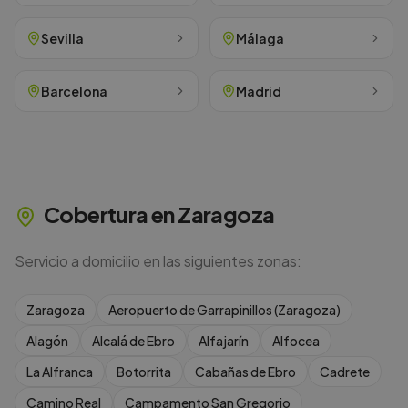
Sevilla
Málaga
Barcelona
Madrid
Cobertura en
Zaragoza
Servicio a domicilio en las siguientes zonas:
Zaragoza
Aeropuerto de Garrapinillos (Zaragoza)
Alagón
Alcalá de Ebro
Alfajarín
Alfocea
La Alfranca
Botorrita
Cabañas de Ebro
Cadrete
Camino Real
Campamento San Gregorio