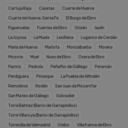
Cartuja Baja
Casetas
Cuarte de Huerva
Cuarte de Huerva, Santa Fe
El Burgo de Ebro
Figueruelas
Fuentes de Ebro
Grisén
Jaulín
La Joyosa
La Muela
Leciñena
Lugarico de Cerdán
María de Huerva
Marlofa
Monzalbarba
Movera
Mozota
Muel
Nuez de Ebro
Osera de Ebro
Pastriz
Pedrola
Peñaflor de Gállego
Peramán
Perdiguera
Pinseque
La Puebla de Alfindén
Remolinos
Rodén
San Juan de Mozarrifar
San Mateo de Gállego
Sobradiel
Torre Balmez (Barrio de Garrapinillos)
Torre Villaroya (Barrio de Garrapinillos)
Torrecilla de Valmadrid
Utebo
Villafranca de Ebro