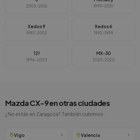
2005-2015
1999-2010
Xedos 9
Xedos 6
1992-2002
1992-1999
121
MX-30
1996-2003
2020-2020
Mazda
CX-9
en otras ciudades
¿No estás en
Zaragoza
? También cubrimos:
Vigo
Valencia