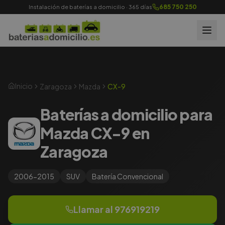
685 750 250
Instalación de baterías a domicilio · 365 días
Inicio
Zaragoza
Mazda
CX-9
Baterías a domicilio para
Mazda CX-9 en
Zaragoza
2006-2015
SUV
Batería
Convencional
Llamar al
976919219