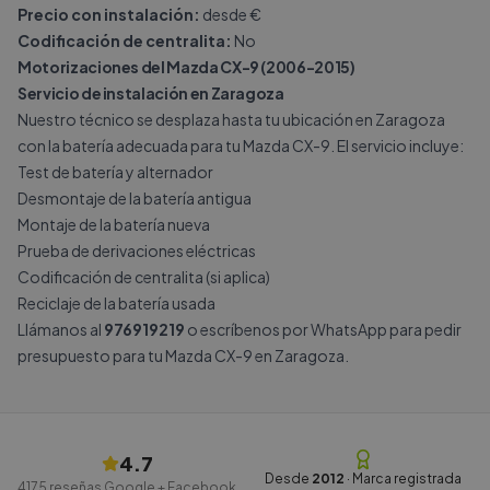
Precio con instalación:
desde €
Codificación de centralita:
No
Motorizaciones del Mazda CX-9 (2006-2015)
Servicio de instalación en Zaragoza
Nuestro técnico se desplaza hasta tu ubicación en Zaragoza
con la batería adecuada para tu Mazda CX-9. El servicio incluye:
Test de batería y alternador
Desmontaje de la batería antigua
Montaje de la batería nueva
Prueba de derivaciones eléctricas
Codificación de centralita (si aplica)
Reciclaje de la batería usada
Llámanos al
976919219
o escríbenos por
WhatsApp
para pedir
presupuesto para tu Mazda CX-9 en Zaragoza.
4.7
Desde
2012
· Marca registrada
4175
reseñas Google + Facebook