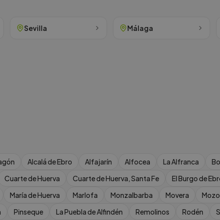
Sevilla
Málaga
agón
Alcalá de Ebro
Alfajarín
Alfocea
La Alfranca
Bo
Cuarte de Huerva
Cuarte de Huerva, Santa Fe
El Burgo de Eb
María de Huerva
Marlofa
Monzalbarba
Movera
Mozo
a
Pinseque
La Puebla de Alfindén
Remolinos
Rodén
S