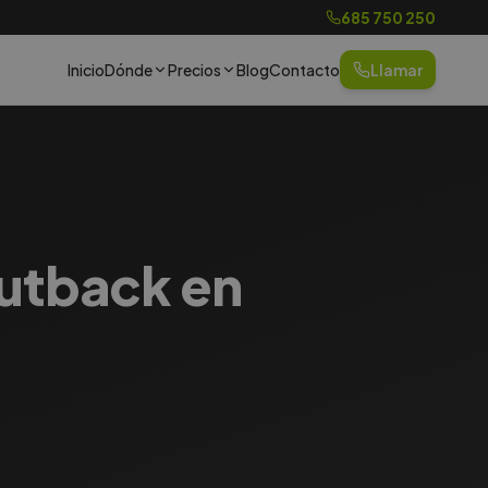
685 750 250
Inicio
Dónde
Precios
Blog
Contacto
Llamar
Outback en