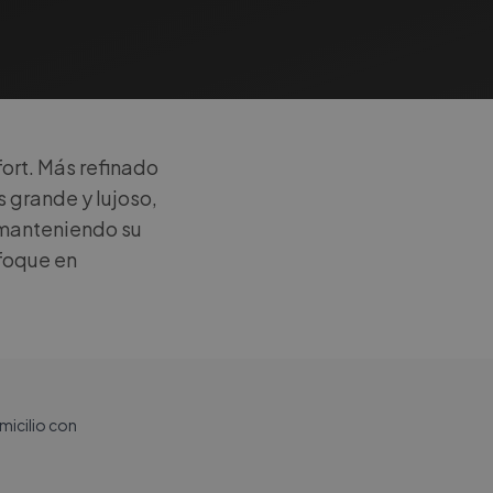
ort. Más refinado
 grande y lujoso,
, manteniendo su
nfoque en
omicilio con