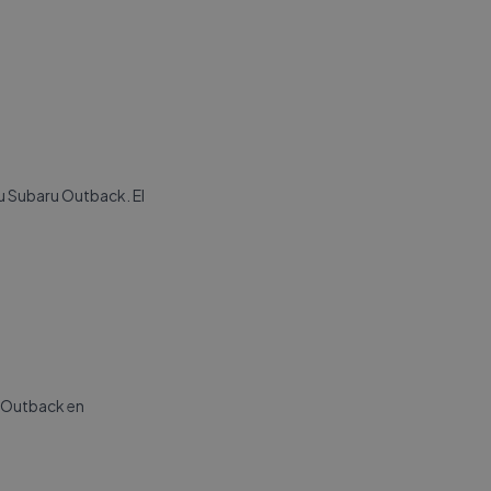
u Subaru Outback. El
u Outback en