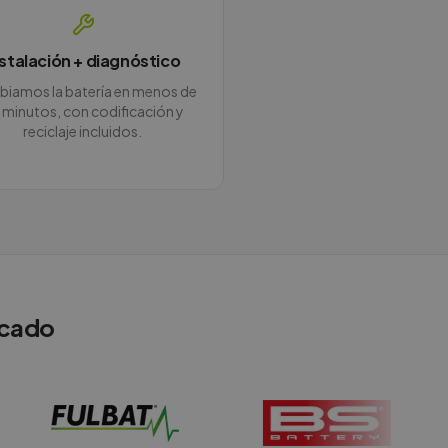
nstalación + diagnóstico
iamos la batería en menos de
 minutos, con codificación y
reciclaje incluidos.
rcado