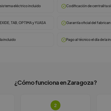
sistema eléctrico incluido
Codificación de centralita s
, EXIDE, TAB, OPTIMA y YUASA
Garantía oficial del fabrican
da incluido
Pago al técnico el día de la i
¿Cómo funciona en
Zaragoza
?
2