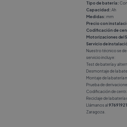
Tipo de batería:
Con
Capacidad:
Ah
Medidas:
mm
Precio con instalac
Codificación de cen
Motorizaciones del 
Servicio de instalac
Nuestro técnico se de
servicio incluye:
Test de batería y alte
Desmontaje de la bate
Montaje de la batería 
Prueba de derivacione
Codificación de central
Reciclaje de la batería
Llámanos al
9769192
Zaragoza.