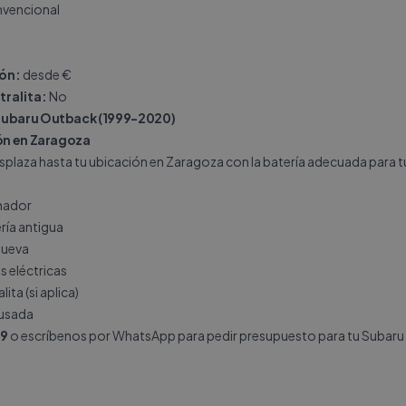
vencional
ión:
desde €
tralita:
No
Subaru Outback (1999-2020)
ión en Zaragoza
splaza hasta tu ubicación en Zaragoza con la batería adecuada para t
rnador
ría antigua
nueva
s eléctricas
ita (si aplica)
 usada
19
o escríbenos por
WhatsApp
para pedir presupuesto para tu Subar