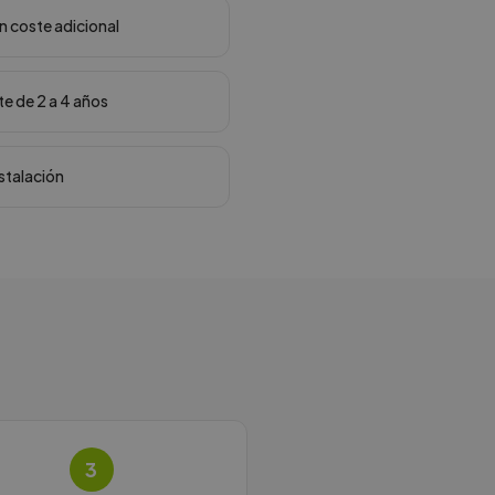
in coste adicional
te de 2 a 4 años
nstalación
3