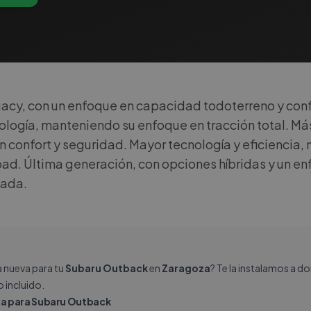
acy, con un enfoque en capacidad todoterreno y conf
ología, manteniendo su enfoque en tracción total. Más
n confort y seguridad. Mayor tecnología y eficiencia
ad. Última generación, con opciones híbridas y un e
zada.
a nueva para tu
Subaru Outback
en
Zaragoza
? Te la instalamos a d
 incluido.
a para Subaru Outback