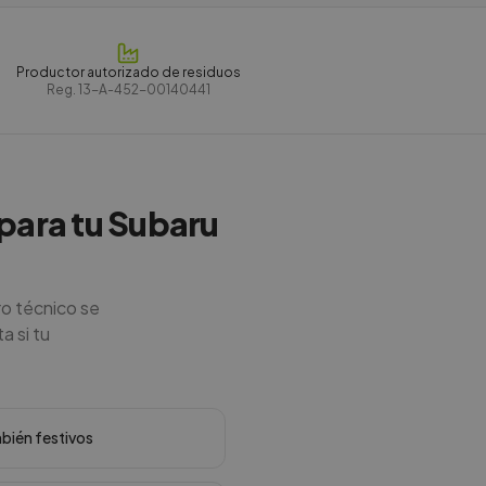
Productor autorizado de residuos
Reg.
13-A-452-00140441
 para tu Subaru
ro técnico se
a si tu
mbién festivos