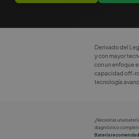
Derivado del Leg
y con mayor tecn
con un enfoque e
capacidad off-ro
tecnología avan
¿Necesitas una baterí
diagnóstico completo
Batería recomendad