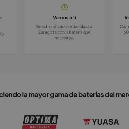
r
Vamos a ti
I
Nuestro técnico se desplaza a
Camb
Zaragoza con la batería que
60
s y
necesitas.
ciendo la mayor gama de baterías del me