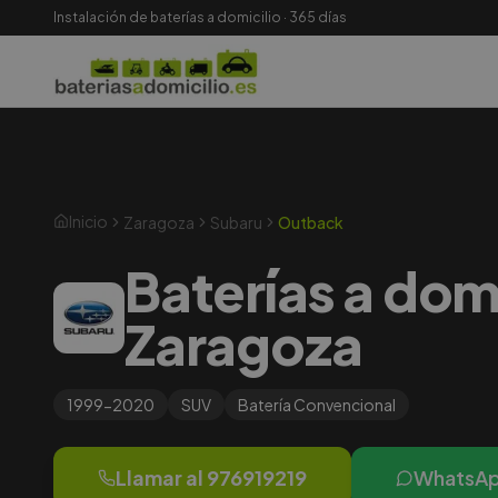
Instalación de baterías a domicilio · 365 días
Inicio
Zaragoza
Subaru
Outback
Baterías a dom
Zaragoza
1999-2020
SUV
Batería
Convencional
Llamar al
976919219
WhatsA