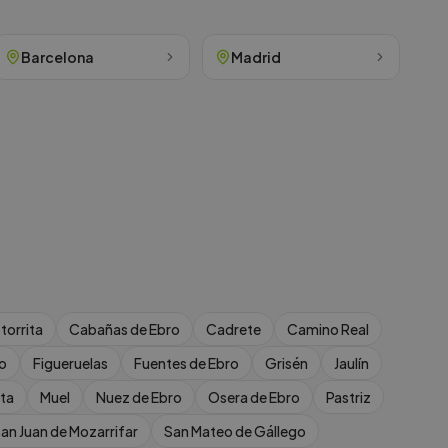
Barcelona
Madrid
torrita
Cabañas de Ebro
Cadrete
Camino Real
ro
Figueruelas
Fuentes de Ebro
Grisén
Jaulín
ta
Muel
Nuez de Ebro
Osera de Ebro
Pastriz
an Juan de Mozarrifar
San Mateo de Gállego