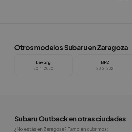
Otros modelos
Subaru
en
Zaragoza
Levorg
BRZ
2014-2020
2012-2021
Subaru
Outback
en otras ciudades
¿No estás en
Zaragoza
? También cubrimos: