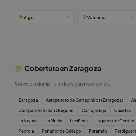
Vigo
Valencia
Cobertura en
Zaragoza
Servicio a domicilio en las siguientes zonas:
Zaragoza
Aeropuerto de Garrapinillos (Zaragoza)
Al
Campamento San Gregorio
Cartuja Baja
Casetas
La Joyosa
La Muela
Leciñena
Lugarico de Cerdán
Pedrola
Peñaflor de Gállego
Peramán
Perdiguer