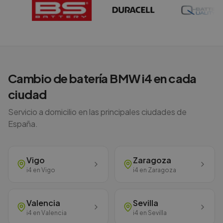
Cambio de batería
BMW
i4
en cada
ciudad
Servicio a domicilio en las principales ciudades de
España.
Vigo
Zaragoza
i4
en
Vigo
i4
en
Zaragoza
Valencia
Sevilla
i4
en
Valencia
i4
en
Sevilla