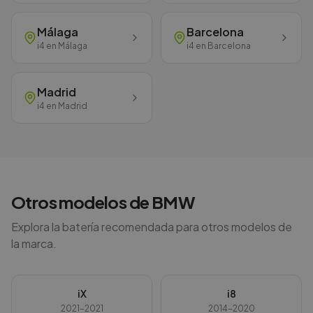
Málaga
Barcelona
i4
en
Málaga
i4
en
Barcelona
Madrid
i4
en
Madrid
Otros modelos de
BMW
Explora la batería recomendada para otros modelos de
la marca.
iX
i8
2021-2021
2014-2020