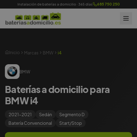
685 750 250
Instalación de baterías a domicilio · 365 días
Inicio
Marcas
BMW
i4
BMW
Baterías a domicilio para
BMW i4
2021-2021
Sedán
Segmento
D
Batería
Convencional
Start/Stop