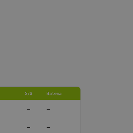
S/S
Batería
—
—
—
—