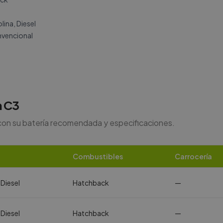
ina, Diesel
vencional
n
C3
con su batería recomendada y especificaciones.
Combustibles
Carrocería
 Diesel
Hatchback
—
 Diesel
Hatchback
—