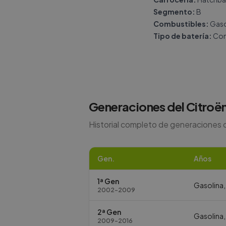
Segmento:
B
Combustibles:
Gasol
Tipo de batería:
Con
Generaciones del
Citroë
Historial completo de generaciones 
Gen.
Años
1ª Gen
Gasolina,
2002-2009
2ª Gen
Gasolina,
2009-2016