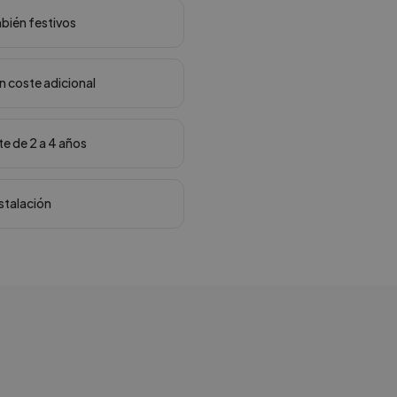
mbién festivos
in coste adicional
te de 2 a 4 años
nstalación