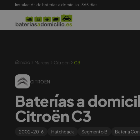
Instalación de baterías a domicilio · 365 días
Inicio
Marcas
Citroën
C3
CITROËN
Baterías a domici
Citroën C3
2002-2016
Hatchback
Segmento
B
Batería
Con