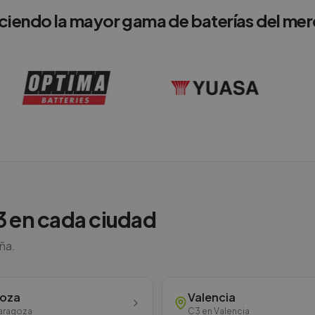
ciendo la mayor gama de baterías del me
3
en cada ciudad
aña.
goza
Valencia
aragoza
C3
en
Valencia