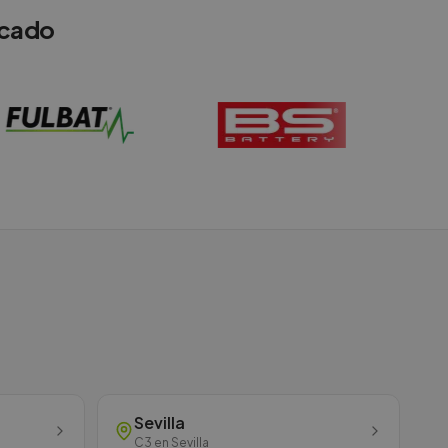
rcado
Sevilla
C3
en
Sevilla