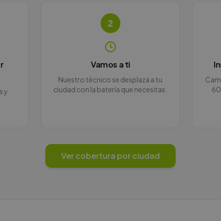
2
r
Vamos a ti
I
Nuestro técnico se desplaza a tu
Camb
ciudad con la batería que necesitas.
60
s y
Ver cobertura por ciudad