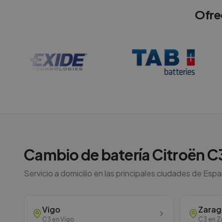
Ofre
Cambio de batería
Citroën
C
Servicio a domicilio en las principales ciudades de Esp
Vigo
Zara
C3
en
Vigo
C3
en
Z