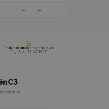
—
—
Productor autorizado de residuos
Reg.
13-A-452-00140441
oën C3
tamente, si