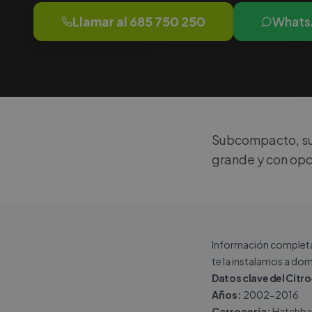
Llamar al
685 750 250
Whats
Subcompacto, suc
grande y con opc
Información completa 
te la instalamos a dom
Datos clave del Citr
Años:
2002-2016
Carrocería:
Hatchba