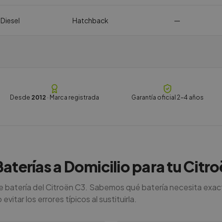
 Diesel
Hatchback
—
Desde
2012
· Marca registrada
Garantía oficial 2-4 años
Baterías a Domicilio para tu Citr
de batería del Citroën C3. Sabemos qué batería necesita exac
vitar los errores típicos al sustituirla.