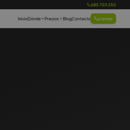
685 750 250
Inicio
Dónde
Precios
Blog
Contacto
Llamar