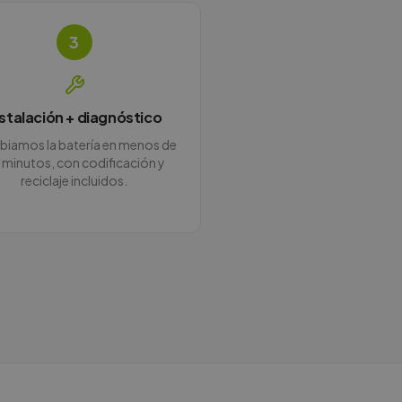
3
nstalación + diagnóstico
iamos la batería en menos de
 minutos, con codificación y
reciclaje incluidos.