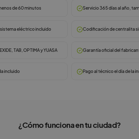
n menos de 60 minutos
Servicio 365 días al año, ta
sistema eléctrico incluido
Codificación de centralita s
, EXIDE, TAB, OPTIMA y YUASA
Garantía oficial del fabrican
da incluido
Pago al técnico el día de la i
¿Cómo funciona en
tu ciudad
?