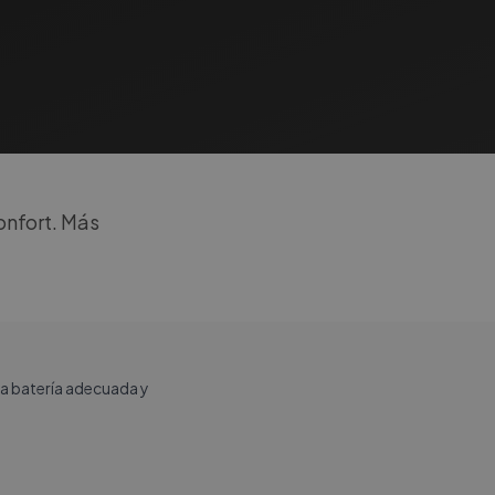
onfort. Más
a batería adecuada y