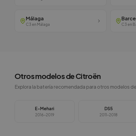
Málaga
Barce
C3
en
Málaga
C3
en
B
Otros modelos de
Citroën
Explora la batería recomendada para otros modelos de
E-Mehari
DS5
2016-2019
2011-2018