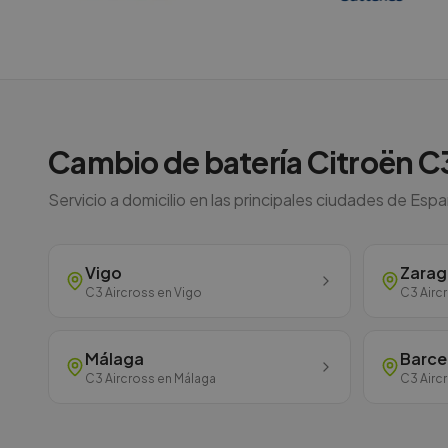
Cambio de batería
Citroën
C3
Servicio a domicilio en las principales ciudades de Esp
Vigo
Zara
C3 Aircross
en
Vigo
C3 Airc
Málaga
Barce
C3 Aircross
en
Málaga
C3 Airc