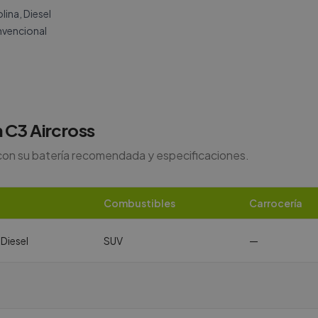
ina, Diesel
vencional
n
C3 Aircross
con su batería recomendada y especificaciones.
Combustibles
Carrocería
 Diesel
SUV
—