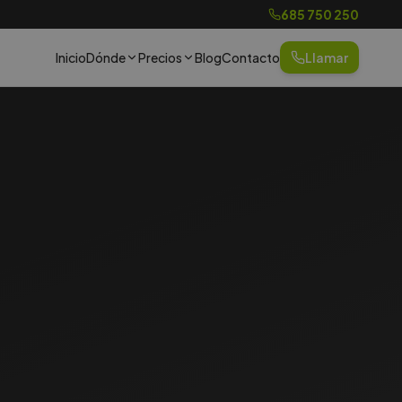
685 750 250
Inicio
Dónde
Precios
Blog
Contacto
Llamar