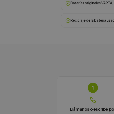
Baterías originales VARTA
Reciclaje de la batería usa
1
Llámanos o escribe po