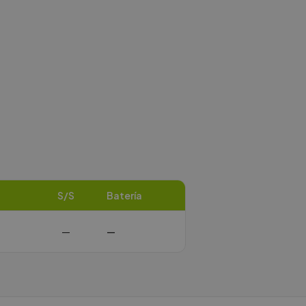
S/S
Batería
—
—