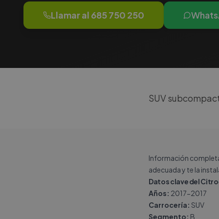
Llamar al
685 750 250
Whats
SUV subcompacto 
Información completa 
adecuada y te la insta
Datos clave del Citr
Años:
2017-2017
Carrocería:
SUV
Segmento:
B