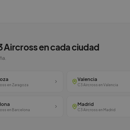
 Aircross
en cada ciudad
aña.
goza
Valencia
ross
en
Zaragoza
C3 Aircross
en
Valencia
lona
Madrid
ross
en
Barcelona
C3 Aircross
en
Madrid