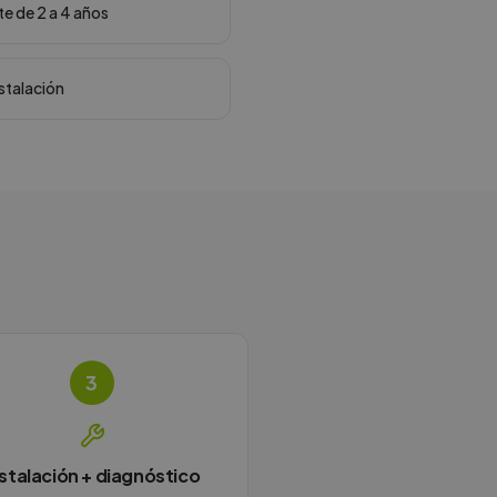
te de 2 a 4 años
nstalación
3
nstalación + diagnóstico