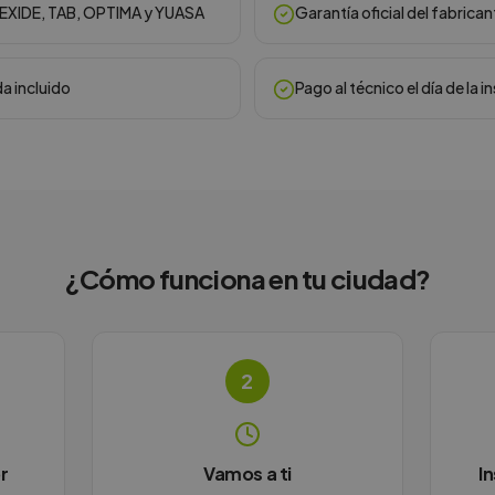
, EXIDE, TAB, OPTIMA y YUASA
Garantía oficial del fabrican
da incluido
Pago al técnico el día de la i
¿Cómo funciona en
tu ciudad
?
2
r
Vamos a ti
I