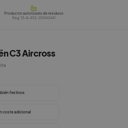
Productor autorizado de residuos
Reg.
13-A-452-00140441
oën C3 Aircross
ita
mbién festivos
in coste adicional