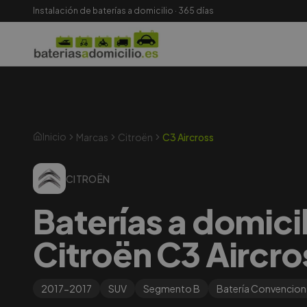
Instalación de baterías a domicilio · 365 días
Inicio
Marcas
Citroën
C3 Aircross
CITROËN
Baterías a domici
Citroën C3 Aircro
2017-2017
SUV
Segmento
B
Batería
Convencion