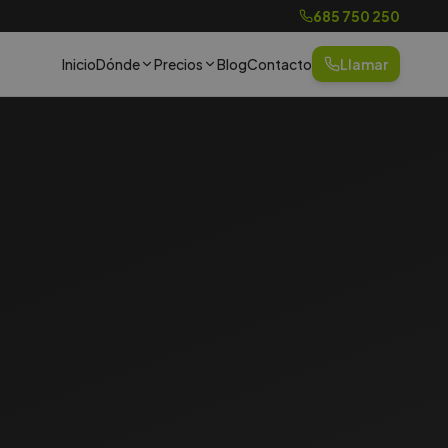
685 750 250
Inicio
Dónde
Precios
Blog
Contacto
Llamar