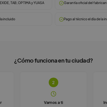
, EXIDE, TAB, OPTIMA y YUASA
Garantía oficial del fabrican
da incluido
Pago al técnico el día de la i
¿Cómo funciona en
tu ciudad
?
2
r
Vamos a ti
I