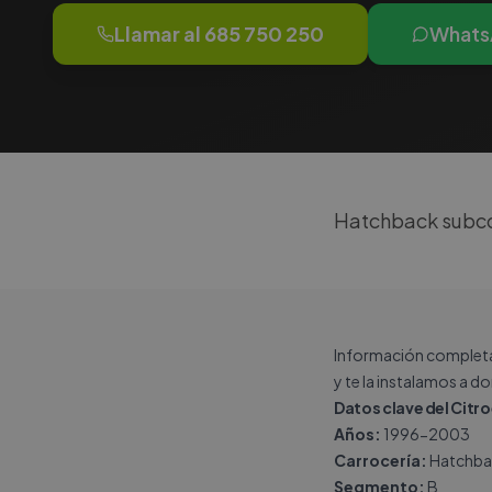
Llamar al
685 750 250
Whats
Hatchback subco
Información completa 
y te la instalamos a d
Datos clave del Citr
Años:
1996-2003
Carrocería:
Hatchba
Segmento:
B