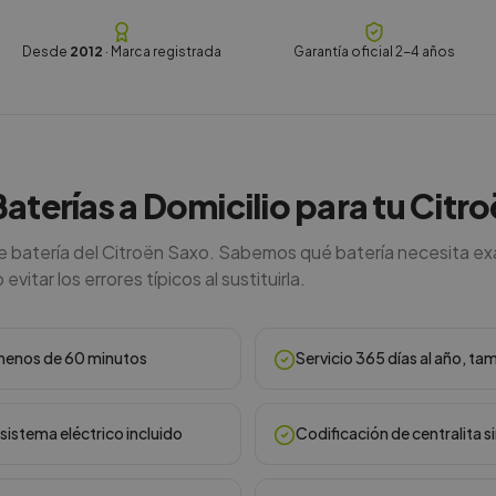
Desde
2012
· Marca registrada
Garantía oficial 2-4 años
Baterías a Domicilio para tu Citr
de batería del Citroën Saxo. Sabemos qué batería necesita ex
vitar los errores típicos al sustituirla.
n menos de 60 minutos
Servicio 365 días al año, ta
sistema eléctrico incluido
Codificación de centralita s