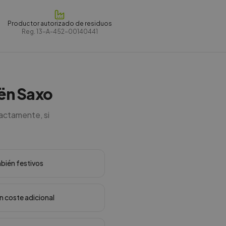
Productor autorizado de residuos
Reg.
13-A-452-00140441
oën Saxo
actamente, si
mbién festivos
in coste adicional