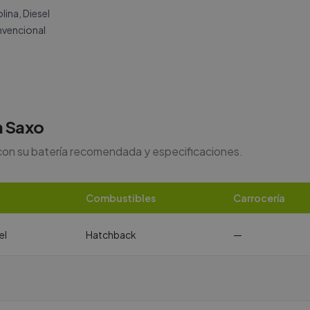
ina, Diesel
vencional
n
Saxo
con su batería recomendada y especificaciones.
Combustibles
Carrocería
el
Hatchback
—