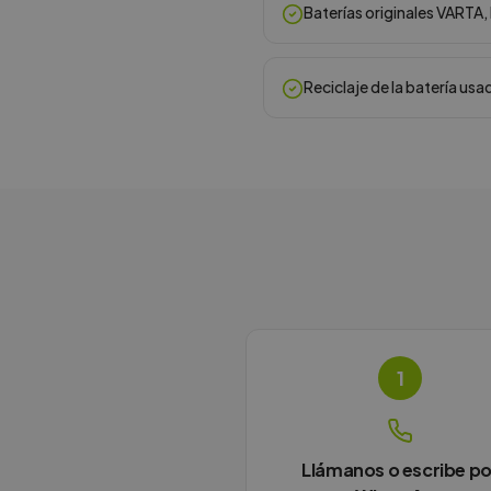
Baterías originales VARTA
Reciclaje de la batería usa
1
Llámanos o escribe po