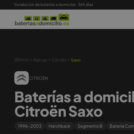
Instalación de baterías a domicilio · 365 días
Inicio
Marcas
Citroën
Saxo
CITROËN
Baterías a domici
Citroën Saxo
1996-2003
Hatchback
Segmento
B
Batería
Conv