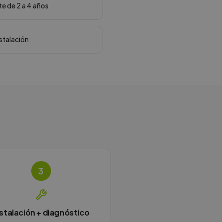
te de 2 a 4 años
nstalación
3
nstalación + diagnóstico