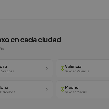
axo
en cada ciudad
aña.
goza
Valencia
n
Zaragoza
Saxo
en
Valencia
lona
Madrid
n
Barcelona
Saxo
en
Madrid