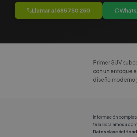
Llamar al
685 750 250
Whats
Primer SUV subco
con un enfoque en
diseño moderno 
Información completa 
te la instalamos a dom
Datos clave del Hon