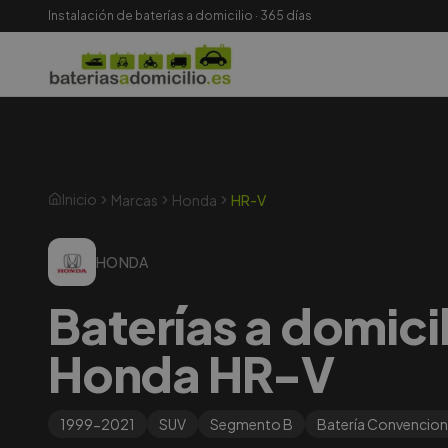
Instalación de baterías a domicilio · 365 días
Inicio
Marcas
Honda
HR-V
HONDA
Baterías a domici
Honda HR-V
1999-2021
SUV
Segmento
B
Batería
Convencion