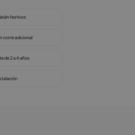
mbién festivos
in coste adicional
te de 2 a 4 años
nstalación