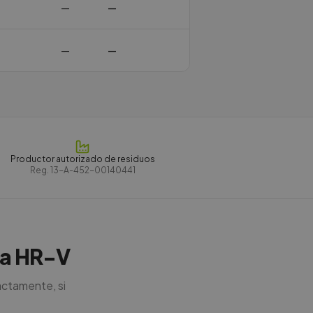
—
—
—
—
Productor autorizado de residuos
Reg.
13-A-452-00140441
nda HR-V
actamente, si