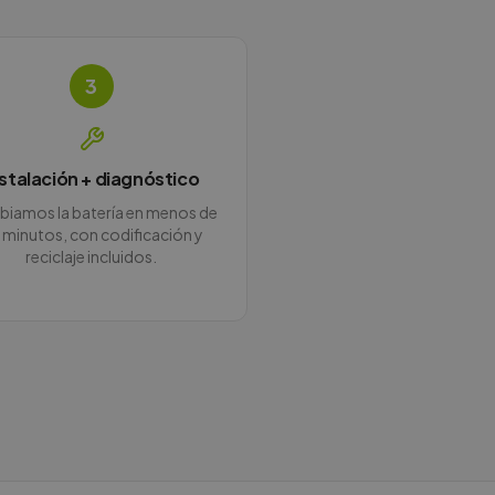
3
nstalación + diagnóstico
iamos la batería en menos de
 minutos, con codificación y
reciclaje incluidos.