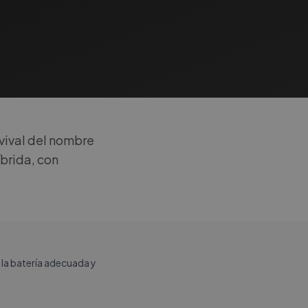
vival del nombre
íbrida, con
la batería adecuada y