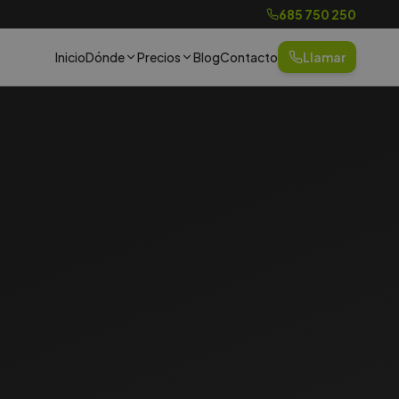
685 750 250
Inicio
Dónde
Precios
Blog
Contacto
Llamar