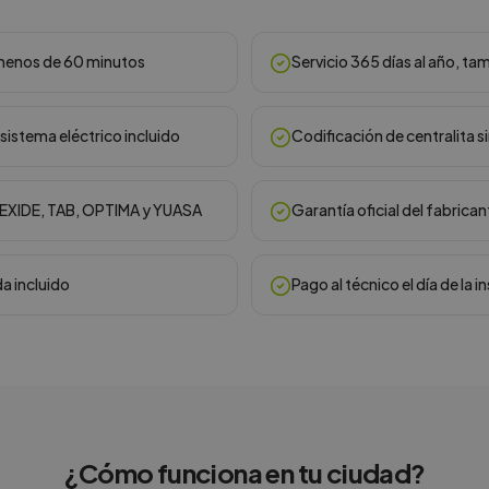
n menos de 60 minutos
Servicio 365 días al año, ta
sistema eléctrico incluido
Codificación de centralita s
, EXIDE, TAB, OPTIMA y YUASA
Garantía oficial del fabrican
da incluido
Pago al técnico el día de la i
¿Cómo funciona en
tu ciudad
?