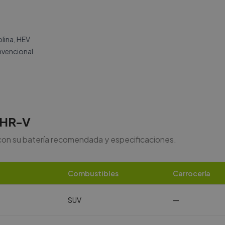
lina, HEV
vencional
HR-V
con su batería recomendada y especificaciones.
Combustibles
Carrocería
SUV
—