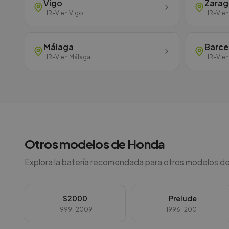
Vigo
Zara
HR-V
en
Vigo
HR-V
e
Málaga
Barce
HR-V
en
Málaga
HR-V
e
Otros modelos de
Honda
Explora la batería recomendada para otros modelos de
S2000
Prelude
1999-2009
1996-2001