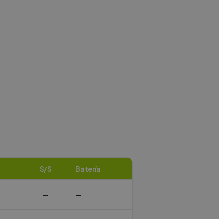
S/S
Batería
—
—