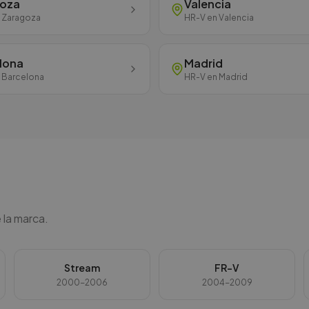
goza
Valencia
n
Zaragoza
HR-V
en
Valencia
lona
Madrid
n
Barcelona
HR-V
en
Madrid
 la marca.
Stream
FR-V
2000-2006
2004-2009