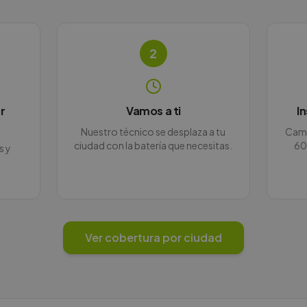
2
r
Vamos a ti
I
Nuestro técnico se desplaza a tu
Camb
ciudad con la batería que necesitas.
60
s y
Ver cobertura por ciudad