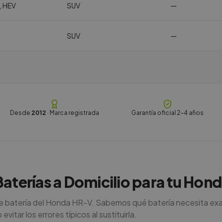
, HEV
SUV
—
SUV
—
Desde
2012
· Marca registrada
Garantía oficial 2-4 años
 Baterías a Domicilio para tu Ho
de batería del Honda HR-V. Sabemos qué batería necesita ex
vitar los errores típicos al sustituirla.