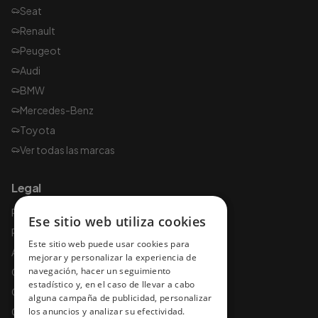
Seat
Renault
Peugeot
Audi
BMW
Mercedes-Benz
Toyota
Ver todas las marcas
Legal
Política de privacidad
Ese sitio web utiliza cookies
Política de cookies
Este sitio web puede usar cookies para
Aviso legal
mejorar y personalizar la experiencia de
navegación, hacer un seguimiento
Condiciones de uso
estadístico y, en el caso de llevar a cabo
Condiciones y garantías
alguna campaña de publicidad, personalizar
Condiciones de contratación
los anuncios y analizar su efectividad.