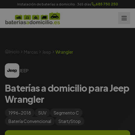
685 750 250
Instalación de baterías a domicilio · 365 días
Inicio
Marcas
Jeep
Wrangler
JEEP
Baterías a domicilio para Jeep
Wrangler
1996-2018
SUV
Segmento
C
Batería
Convencional
Start/Stop