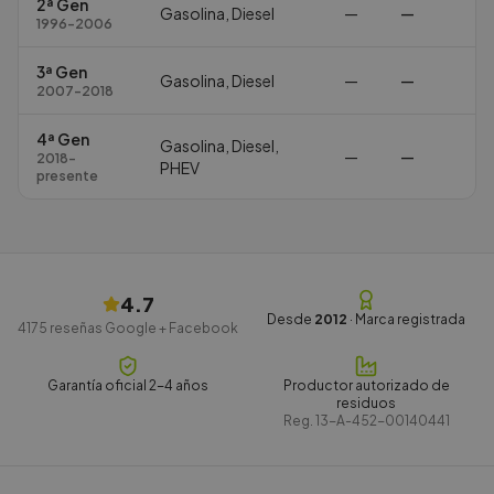
2ª Gen
Gasolina, Diesel
—
—
1996-2006
3ª Gen
Gasolina, Diesel
—
—
2007-2018
4ª Gen
Gasolina, Diesel,
—
—
2018-
PHEV
presente
4.7
Desde
2012
· Marca registrada
4175
reseñas Google + Facebook
Garantía oficial 2-4 años
Productor autorizado de
residuos
Reg.
13-A-452-00140441