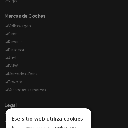
Vigo
Marcas de Coches
Volkswagen
Seat
Renault
Peugeot
Audi
BMW
Mercedes-Benz
Toyota
Ver todas las marcas
Legal
Política de privacidad
Ese sitio web utiliza cookies
Política de cookies
Este sitio web puede usar cookies para