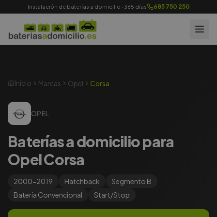
685 750 250
Instalación de baterías a domicilio · 365 días
Inicio
Marcas
Opel
Corsa
OPEL
Baterías a domicilio para
Opel Corsa
2000-2019
Hatchback
Segmento
B
Batería
Convencional
Start/Stop