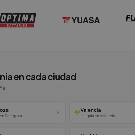
nia
en cada ciudad
aña.
goza
Valencia
en
Zaragoza
Insignia
en
Valencia