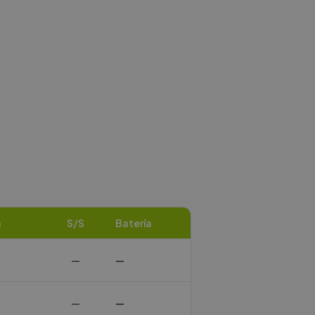
a
S/S
Batería
—
—
—
—