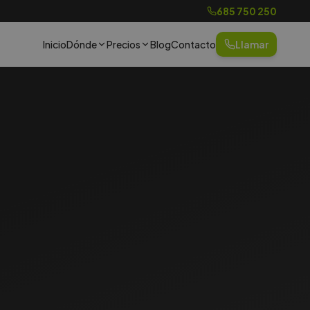
685 750 250
Inicio
Dónde
Precios
Blog
Contacto
Llamar