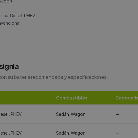
Wagon
ina, Diesel, PHEV
vencional
signia
con su batería recomendada y especificaciones.
Combustibles
Carrocerí
iesel, PHEV
Sedán, Wagon
—
iesel, PHEV
Sedán, Wagon
—