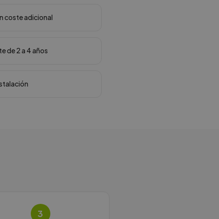
in coste adicional
te de 2 a 4 años
nstalación
3