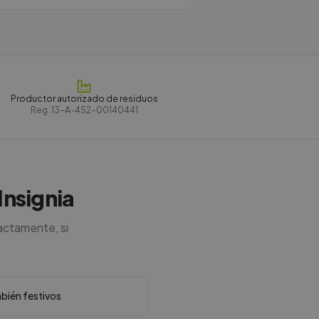
Productor autorizado de residuos
Reg.
13-A-452-00140441
Insignia
actamente, si
mbién festivos