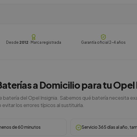
Desde
2012
· Marca registrada
Garantía oficial 2-4 años
Baterías a Domicilio para tu Opel 
de batería del Opel Insignia. Sabemos qué batería necesita ex
vitar los errores típicos al sustituirla.
n menos de 60 minutos
Servicio 365 días al año, ta