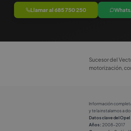
Llamar al
685 750 250
Whats
Sucesor del Vect
motorización, co
Información completa 
y te la instalamos a d
Datos clave del Opel 
Años:
2008-2017