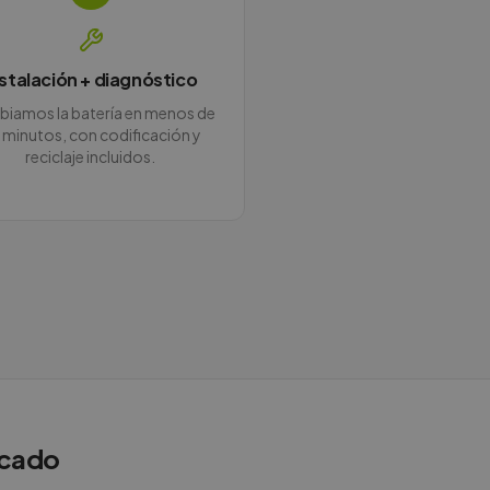
nstalación + diagnóstico
iamos la batería en menos de
 minutos, con codificación y
reciclaje incluidos.
rcado