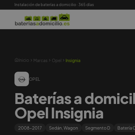
Instalación de baterías a domicilio · 365 días
Inicio
Marcas
Opel
Insignia
OPEL
Baterías a domici
Opel Insignia
2008-2017
Sedán, Wagon
Segmento
D
Batería
C