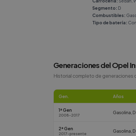
Carrocería:
Sedán, 
Segmento:
D
Combustibles:
Gasol
Tipo de batería:
Con
Generaciones del
Opel
In
Historial completo de generaciones 
Gen.
Años
1ª Gen
Gasolina, D
2008-2017
2ª Gen
Gasolina, D
2017-presente