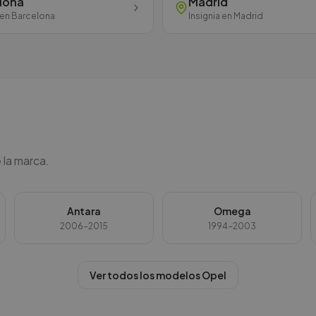
lona
Madrid
en
Barcelona
Insignia
en
Madrid
 la marca.
Antara
Omega
2006-2015
1994-2003
Ver todos los modelos
Opel