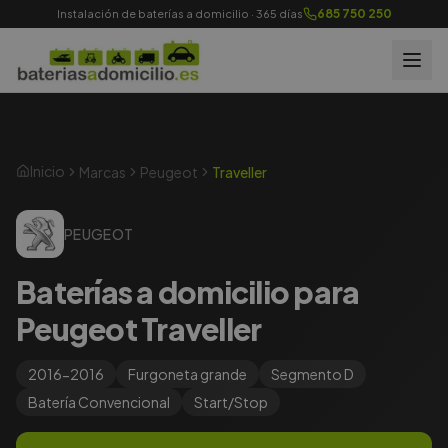
685 750 250
Instalación de baterías a domicilio · 365 días
Inicio
Marcas
Peugeot
Traveller
PEUGEOT
Baterías a domicilio para
Peugeot Traveller
2016-2016
Furgoneta grande
Segmento
D
Batería
Convencional
Start/Stop