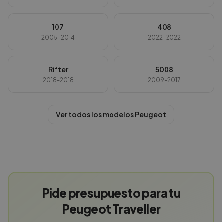
107
408
2005-2014
2022-2022
Rifter
5008
2018-2018
2009-2017
Ver todos los modelos
Peugeot
Pide presupuesto para tu
Peugeot Traveller