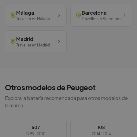
Málaga
Barcelona
Traveller
en
Málaga
Traveller
en
Barcelona
Madrid
Traveller
en
Madrid
Otros modelos de
Peugeot
Explora la batería recomendada para otros modelos de
la marca.
607
108
1999-2010
2014-2014