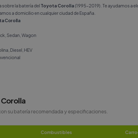
sobre la batería del
Toyota Corolla
(1995-2019). Te ayudamos a eleg
lamos a domicilio en cualquier ciudad de España.
ta Corolla
ck, Sedan, Wagon
ina, Diesel, HEV
vencional
Corolla
con su batería recomendada y especificaciones.
Combustibles
Carro