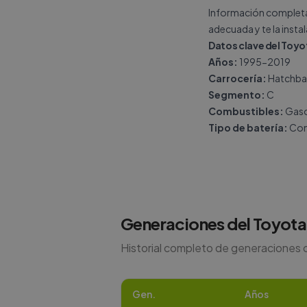
Información completa 
adecuada y te la insta
Datos clave del Toyo
Años:
1995-2019
Carrocería:
Hatchba
Segmento:
C
Combustibles:
Gasol
Tipo de batería:
Con
Generaciones del
Toyota
Historial completo de generaciones 
Gen.
Años