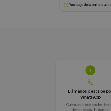
Reciclaje de la batería usa
1
Llámanos o escribe po
WhatsApp
Cuéntanos qué coche tiene
dónde estás. Te damos