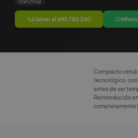
Start/Stop
Llamar al
685 750 250
Whats
Compacto versátil
tecnológico, con
antes de ser tem
Reintroducido en
completamente hí