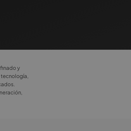
efinado y
 tecnología,
cados.
neración,