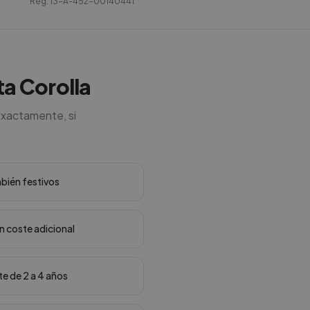
Reg.
13-A-452-00140441
ta Corolla
exactamente, si
mbién festivos
in coste adicional
te de 2 a 4 años