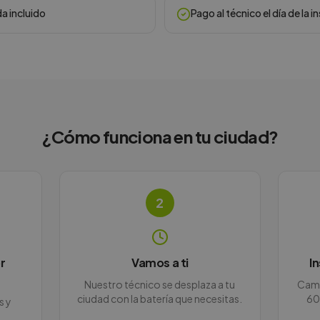
da incluido
Pago al técnico el día de la i
¿Cómo funciona en
tu ciudad
?
2
r
Vamos a ti
I
Nuestro técnico se desplaza a tu
Camb
ciudad con la batería que necesitas.
60
s y