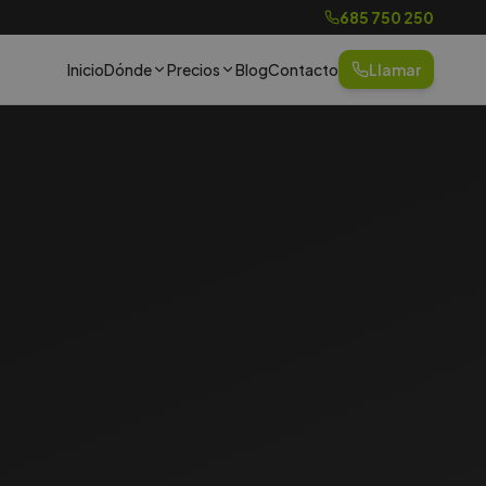
685 750 250
Inicio
Dónde
Precios
Blog
Contacto
Llamar