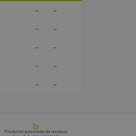
—
—
—
—
—
—
—
—
—
—
Productor autorizado de residuos