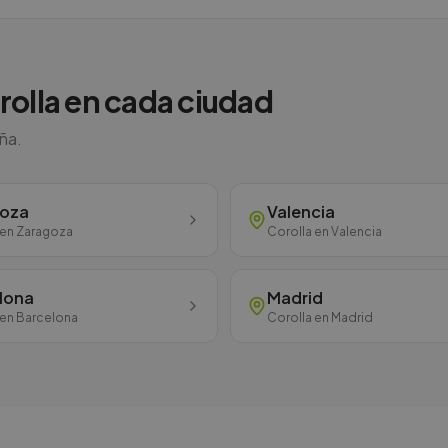
rolla
en cada ciudad
aña.
goza
Valencia
en
Zaragoza
Corolla
en
Valencia
lona
Madrid
en
Barcelona
Corolla
en
Madrid