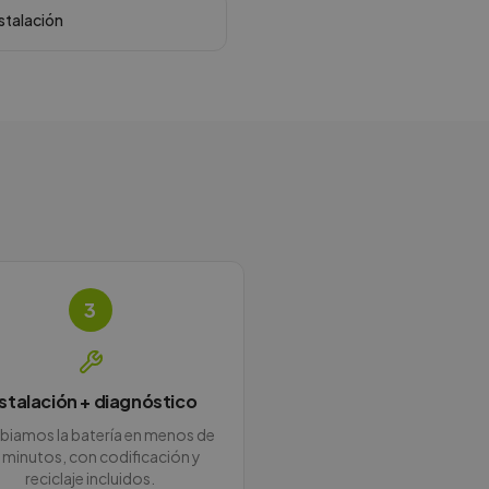
nstalación
3
nstalación + diagnóstico
iamos la batería en menos de
 minutos, con codificación y
reciclaje incluidos.