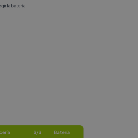
ir la batería
cería
S/S
Batería