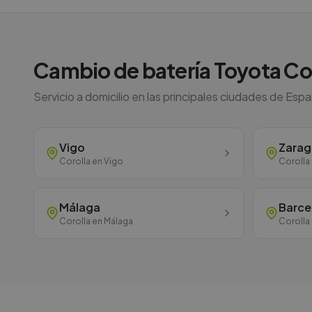
Cambio de batería
Toyota
Co
Servicio a domicilio en las principales ciudades de Esp
Vigo
Zara
Corolla
en
Vigo
Corolla
Málaga
Barce
Corolla
en
Málaga
Corolla