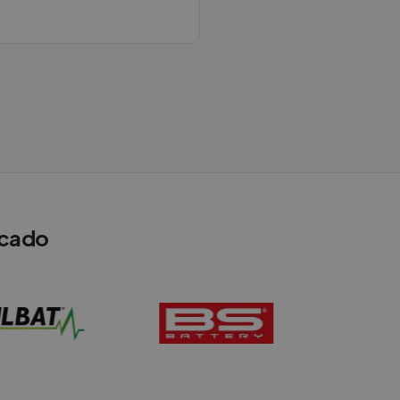
rcado