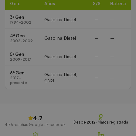
Gen.
Años
S/S
Batería
3ª Gen
Gasolina, Diesel
—
—
1994-2002
4ª Gen
Gasolina, Diesel
—
—
2002-2009
5ª Gen
Gasolina, Diesel
—
—
2009-2017
6ª Gen
Gasolina, Diesel,
—
—
2017-
CNG
presente
4.7
Desde
2012
· Marca registrada
4175
reseñas Google + Facebook