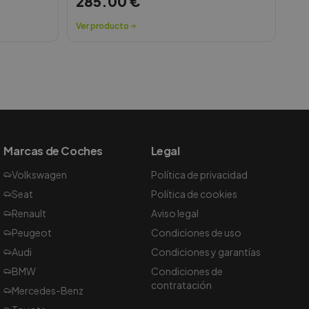
285.00
€
Ver producto
Marcas de Coches
Legal
Volkswagen
Política de privacidad
Seat
Política de cookies
Renault
Aviso legal
Peugeot
Condiciones de uso
Audi
Condiciones y garantías
BMW
Condiciones de
contratación
Mercedes-Benz