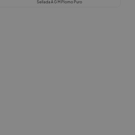
Sellada A G M Plomo Puro