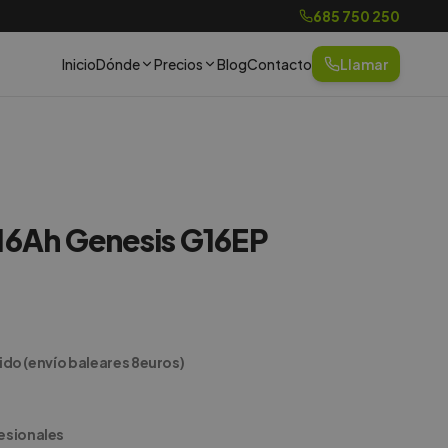
685 750 250
Inicio
Dónde
Precios
Blog
Contacto
Llamar
 16Ah Genesis G16EP
uido (envío baleares 8euros)
esionales