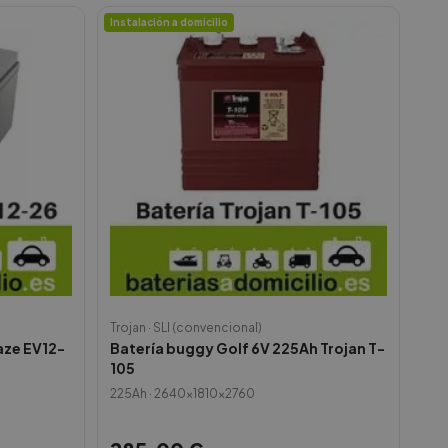
Instalación a domicilio
Trojan
·
SLI (convencional)
aze EV12-
Batería buggy Golf 6V 225Ah Trojan T-
105
225
Ah ·
2640x1810x2760