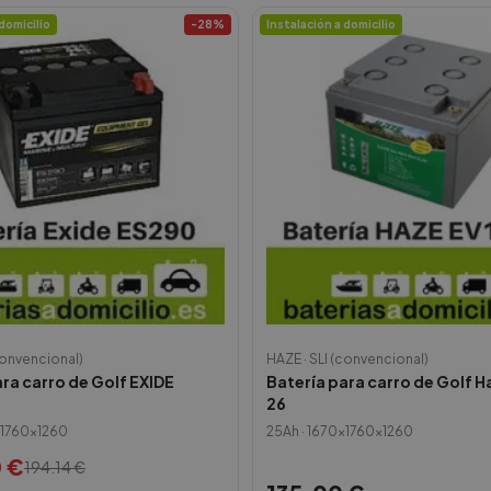
domicilio
-
28
%
Instalación a domicilio
convencional)
HAZE
·
SLI (convencional)
ara carro de Golf EXIDE
Batería para carro de Golf H
26
1760x1260
25
Ah ·
1670x1760x1260
0
€
194.14
€