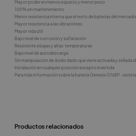
Mayor poder en menos espacio y menor peso
100% sin mantenimiento
Menor resistencia interna que el resto de baterías del mercado
Mayor resistencia a las vibraciónes
Mayor vida útil
Bajo nivel de corrosión y sulfatación
Resistente a bajas y altas temperaturas
Bajo nivel de autodescarga
Sin manipulación de ácido dado que viene activada y sellada d
Instalación en cualquier posición excepto invertida
Para más información sobre la batería Genesis G16EP
, visite
Productos relacionados