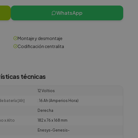
WhatsApp
Montaje y desmontaje
Codificación centralita
ísticas técnicas
12 Voltios
e batería [Ah]
: 16 Ah (Amperios Hora)
Derecha
ho x Alto
182 x 76 x 168 mm
Enesys-Genesis-