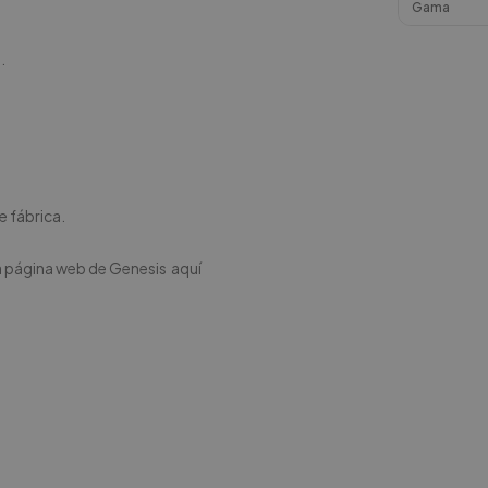
Gama
.
e fábrica.
 la página web de Genesis
aquí