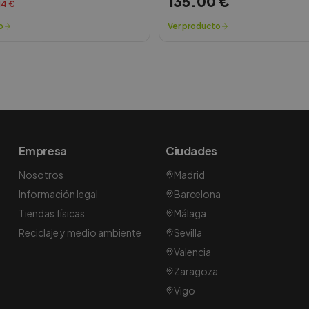
135.00
€
14
€
o
Ver producto
Empresa
Ciudades
Nosotros
Madrid
Información legal
Barcelona
Tiendas físicas
Málaga
Reciclaje y medio ambiente
Sevilla
Valencia
Zaragoza
Vigo