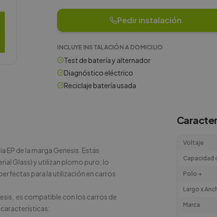
Pedir instalación
INCLUYE INSTALACIÓN A DOMICILIO
Test de batería y alternador
Diagnóstico eléctrico
Reciclaje batería usada
Caracter
Voltaje
ia EP de la marga Genesis. Estás
Capacidad d
ial Glass) y utilizan plomo puro, lo
erfectas para la utilización en carros
Polo +
Largo x Anc
esis, es compatible con los carros de
Marca
 características: