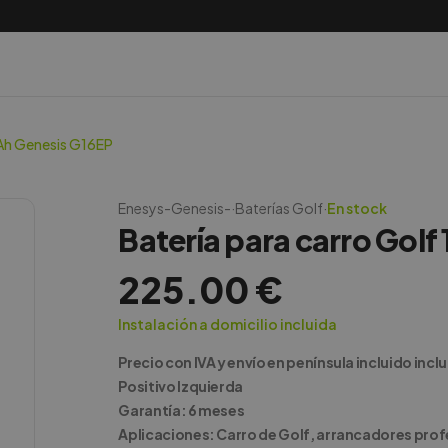
6Ah Genesis G16EP
Enesys-Genesis-
·
Baterías Golf
·
En stock
Batería para carro Golf
225.00
€
Instalación a domicilio incluida
Precio con IVA y envío en península incluido incl
Positivo Izquierda
Garantía: 6 meses
Aplicaciones: Carro de Golf, arrancadores prof