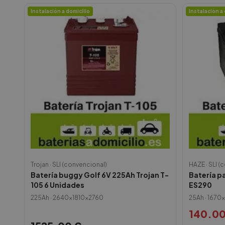
Instalación a domicilio
Instalación a 
Trojan
·
SLI (convencional)
HAZE
·
SLI (
Batería buggy Golf 6V 225Ah Trojan T-
Batería p
105 6 Unidades
ES290
225
Ah ·
2640x1810x2760
25
Ah ·
1670x
140.0