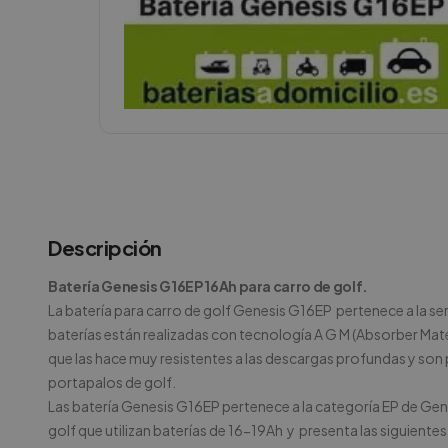
Descripción
Batería Genesis G16EP 16Ah para carro de golf.
La batería para carro de golf Genesis G16EP pertenece a la ser
baterías están realizadas con tecnología A G M (Absorber Mater
que las hace muy resistentes a las descargas profundas y son p
portapalos de golf.
Las batería Genesis G16EP
pertenece a la categoría EP de Gen
golf que utilizan baterías de 16-19Ah y presenta las siguientes