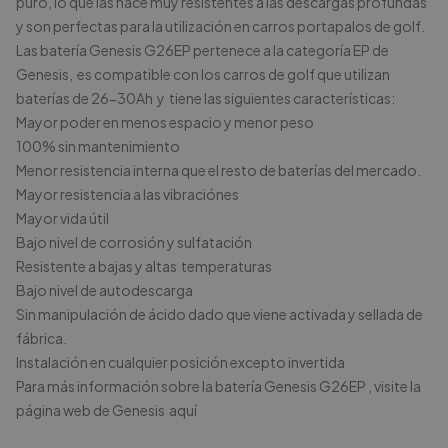
puro, lo que las hace muy resistentes a las descargas profundas
y son perfectas para la utilización en carros portapalos de golf.
Las batería Genesis G26EP
pertenece a la categoría EP de
Genesis, es compatible con los carros de golf que utilizan
baterías de 26-30Ah y tiene las siguientes características:
Mayor poder en menos espacio y menor peso
100% sin mantenimiento
Menor resistencia interna que el resto de baterías del mercado.
Mayor resistencia a las vibraciónes
Mayor vida útil
Bajo nivel de corrosión y sulfatación
Resistente a bajas y altas temperaturas
Bajo nivel de autodescarga
Sin manipulación de ácido dado que viene activada y sellada de
fábrica.
Instalación en cualquier posición excepto invertida
Para más información sobre la batería Genesis G26EP
, visite la
página web de Genesis
aquí