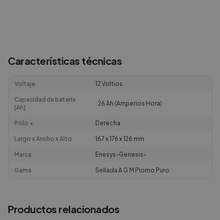
Características técnicas
Voltaje
12 Voltios
Capacidad de batería
: 26 Ah (Amperios Hora)
[Ah]
Polo +
Derecha
Largo x Ancho x Alto
167 x 176 x 126 mm
Marca
Enesys-Genesis-
Gama
Sellada A G M Plomo Puro
Productos relacionados