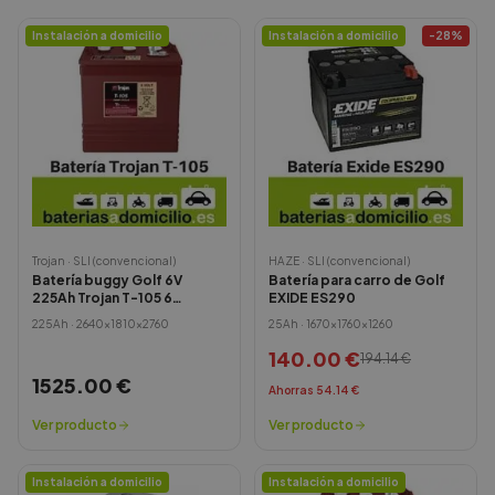
Instalación a domicilio
Instalación a domicilio
-
28
%
Trojan
·
SLI (convencional)
HAZE
·
SLI (convencional)
Batería buggy Golf 6V
Batería para carro de Golf
225Ah Trojan T-105 6
EXIDE ES290
Unidades
225
Ah ·
2640x1810x2760
25
Ah ·
1670x1760x1260
140.00
€
194.14
€
1525.00
€
Ahorras
54.14
€
Ver producto
Ver producto
Instalación a domicilio
Instalación a domicilio