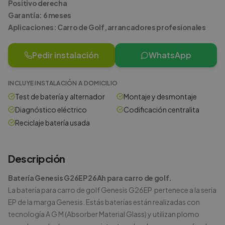
Positivo derecha
Garantía: 6 meses
Aplicaciones: Carro de Golf, arrancadores profesionales
Pedir instalación
WhatsApp
INCLUYE INSTALACIÓN A DOMICILIO
Test de batería y alternador
Montaje y desmontaje
Diagnóstico eléctrico
Codificación centralita
Reciclaje batería usada
Descripción
Batería Genesis G26EP 26Ah para carro de golf.
La batería para carro de golf Genesis G26EP pertenece a la seria
EP de la marga Genesis. Estás baterías están realizadas con
tecnología A G M (Absorber Material Glass) y utilizan plomo