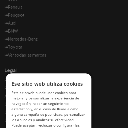
Renault
Peugeot
Audi
BMW
Mercedes-Benz
Toyota
Ver todas las marcas
Legal
Política de privacidad
Ese sitio web utiliza cookies
Política de cookies
Este sitio web puede usar cookies para
Aviso legal
mejorar y personalizar la experiencia de
navegación, hacer un seguimiento
Condiciones de uso
estadístico y, en el caso de llevar a cabo
Condiciones y garantías
alguna campaña de publicidad, personalizar
Condiciones de contratación
los anuncios y analizar su efectividad.
Puede aceptar, rechazar o configurar las