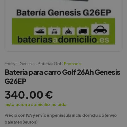
Enesys-Genesis-
·
Baterías Golf
·
En stock
Batería para carro Golf 26Ah Genesis
G26EP
340.00
€
Instalación a domicilio incluida
Precio con IVA y envío en península incluido incluido (envío
baleares 8euros)