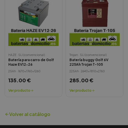
HAZE
·
SLI (convencional)
Trojan
·
SLI (convencional)
Batería para carro de Golf
Batería buggy Golf 6V
Haze EV12-26
225Ah Trojan T-105
25
Ah ·
1670x1760x1260
225
Ah ·
2640x1810x2760
135.00
€
285.00
€
Ver producto
Ver producto
Volver al catálogo