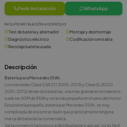
Pedir instalación
WhatsApp
INCLUYE INSTALACIÓN A DOMICILIO
Test de batería y alternador
Montaje y desmontaje
Diagnóstico eléctrico
Codificación centralita
Reciclaje batería usada
Descripción
Batería para Mercedes 35Ah.
Los mercedes Clase S (W221 2005-2013) y Clase SL (R230
2001-2012) llevan dos baterías, una más grande en el maletero,
suele ser AGM de 95Ah y otra más pequeña en el vano del motor.
Esta batería pequeña, batería par Mercedes 35Ah, es muy
complicada de encontrar dado que prácticamente ninguna
marca de baterías la comercializa.
Varta comenzó hace poco a distribuirla pero aún así, no es fácil