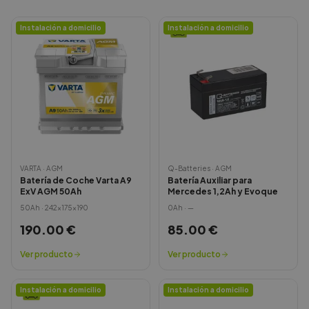
Instalación a domicilio
Instalación a domicilio
VARTA
·
AGM
Q-Batteries
·
AGM
Batería de Coche Varta A9
Batería Auxiliar para
ExV AGM 50Ah
Mercedes 1,2Ah y Evoque
50
Ah ·
242x175x190
0
Ah ·
—
190.00
€
85.00
€
Ver producto
Ver producto
Instalación a domicilio
Instalación a domicilio