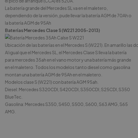
el pico de arranque (CCA) es 520A.
La batería grande del Mercedes SL va en el maletero,
dependiendo de la versión, pude llevar la batería
AGM de 70Ah
o
la batería
AGM de 95Ah
Baterías Mercedes Clase S (W221 2005-2013)
Ubicación de las baterías en el Mercedes S (W221). En amarillo las d
Al igual que el Mercedes SL, el Mercedes Clase S lleva la batería
para mercedes 35ah en el vano motor y una batería más grande
en el maletero. Todos los modelos tanto diesel como gasolina
montan una batería
AGM de 95Ah
en el maletero.
Modelos clase S (W221) con batería AGM 95ah.
Diesel: Mercedes S320CDI, S420CDI, S350CDI, S25CDI, S350
BlueTec.
Gasolina: Mercedes S350, S450, S500, S600, S63 AMG, S65
AMG.