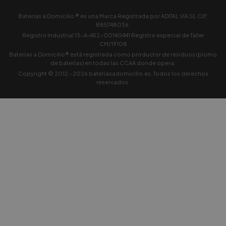
Baterías a Domicilio ® es una Marca Registrada por ADITAL VIA SL CIF:
B85748036.
Registro Industrial 13-A-452-00140441 Registro especial de Taller
CM/19108
Baterías a Domicilio® está registrada como productor de residuos (plomo
de baterías) en todas las CCAA donde opera.
Copyright © 2012 -
2026
bateriasadomicilio.es. Todos los derechos
reservados.