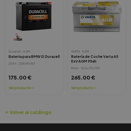
Duracell
·
AGM
VARTA
·
AGM
Bateria para BMW I3 Duracell
Batería de Coche Varta A5
ExV AGM 95ah
20
Ah ·
206x91x163
95
Ah ·
353x175x190
175.00
€
265.00
€
Ver producto
Ver producto
Volver al catálogo