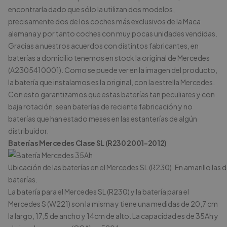
encontrarla dado que sólo la utilizan dos modelos,
precisamente dos de los coches más exclusivos de la Maca
alemana y por tanto coches con muy pocas unidades vendidas.
Gracias a nuestros acuerdos con distintos fabricantes, en
baterías a domicilio tenemos en stock la original de Mercedes
(A2305410001). Como se puede ver en la imagen del producto,
la batería que instalamos es la original, con la estrella Mercedes.
Con esto garantizamos que estas baterías tan peculiares y con
baja rotación, sean baterías de reciente fabricación y no
baterías que han estado meses en las estanterías de algún
distribuidor.
Baterías Mercedes Clase SL (R230 2001-2012)
Ubicación de las baterías en el Mercedes SL (R230). En amarillo las 
baterías.
La batería para el Mercedes SL (R230) y la batería para el
Mercedes S (W221) son la misma y tiene una medidas de 20,7 cm
la largo, 17,5 de ancho y 14cm de alto. La capacidad es de 35Ah y