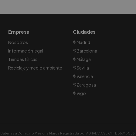
Empresa
Ciudades
Nosotros
Madrid
Información legal
Barcelona
Tiendas físicas
Málaga
Reciclaje y medio ambiente
Sevilla
Valencia
Zaragoza
Vigo
Baterías a Domicilio ® es una Marca Registrada por ADITAL VIA SL CIF: B85748036.