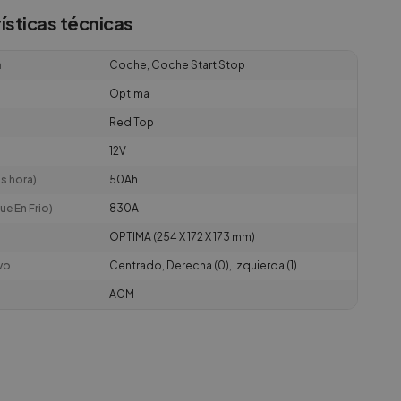
ísticas técnicas
a
Coche, Coche Start Stop
Optima
Red Top
12V
s hora)
50Ah
ue En Frio)
830A
a
OPTIMA (254 X 172 X 173 mm)
vo
Centrado, Derecha (0), Izquierda (1)
AGM