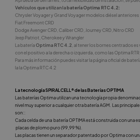
A prueba de derrames, total flexibilidad de instalación, se pu
Vehículos que utilizan la
batería
Optima RTC 4.2:
Chrysler Voyager y Grand Voyager modelos diésel anteriores a
Fiat Freemont CRD
Dodge Avenger CRD, Caliber CRD, Journey CRD, Nitro CRD
Jeep Patriot, Cherokee y Wrangler
La batería
Optima RTC 4.2
, al tener los bornes centrados es
con el positivo a la derecha o izquierda, como las Optima RTR 
Para más información puedes visitar la página oficial de
baterí
la la
Optima RTC
4.2
La tecnología SPIRALCELL® de las Baterías OPTIMA
Las baterías Optima utilizan una tecnología propia denominada 
nivel muy superior a cualquier otra batería AGM. Las principal
son::
Cada celda de una batería OPTIMA está construida con una es
placas de plomo puro (99,99 %).
Las placas tienen un separador patentado por Optima con una