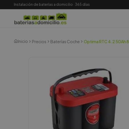
Instalación de baterías a domicilio · 365 días
Inicio
Precios
Baterías Coche
Optima RTC 4.2 50Ah 