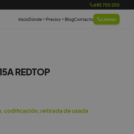
685 750 250
Inicio
Dónde
Precios
Blog
Contacto
Llamar
815A REDTOP
n, codificación, retirada de usada