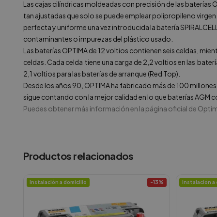
Las cajas cilíndricas moldeadas con precisión de las batería
tan ajustadas que solo se puede emplear polipropileno virge
perfecta y uniforme una vez introducida la batería SPIRALCEL
contaminantes o impurezas del plástico usado.
Las baterías OPTIMA de 12 voltios contienen seis celdas, mient
celdas. Cada celda tiene una carga de 2,2 voltios en las bater
2,1 voltios para las baterías de arranque (Red Top).
Desde los años 90, OPTIMA ha fabricado más de 100 millones d
sigue contando con la mejor calidad en lo que baterías AGM con
Puedes obtener más información en la página oficial de Opti
Productos relacionados
Instalación a domicilio
-
13
%
Instalación a 