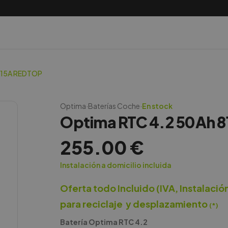
815A REDTOP
Optima
·
Baterías Coche
·
En stock
Optima RTC 4.2 50Ah 
255.00
€
Instalación a domicilio incluida
Oferta todo Incluido (IVA, Instalació
para reciclaje y desplazamiento
(*)
Batería Optima RTC 4.2