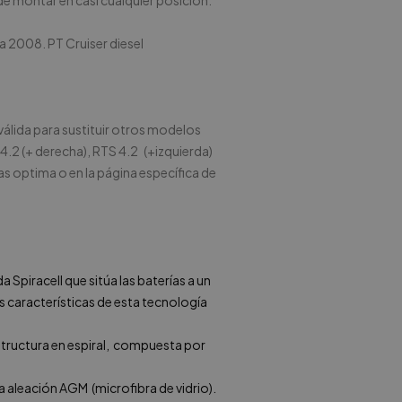
ede montar en casi cualquier posición.
 2008. PT Cruiser diesel
 válida para sustituir otros modelos
4.2 (+ derecha), RTS 4.2 (+izquierda)
as optima
o en la página específica de
Spiracell que sitúa las baterías a un
es características de esta tecnología
tructura en espiral, compuesta por
 aleación AGM (microfibra de vidrio).