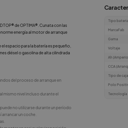
Caracter
Tipo bateri
REDTOP
®
de OPTIMA
®. Cunata con las
MarcaFab
norme energía al motor de arranque
Gama
el espacio para la batería es pequeño,
Voltaje
es diésel o gasolina de alta cilindrada
Ah (Amperio
CCA (Arranq
Tipo de caj
gundos del proceso de arranque en
Polo Positi
 mismo nivel incluso durante el
Tecnología
 puede no utilizarse durante un período
í arrancar un coche.
as.