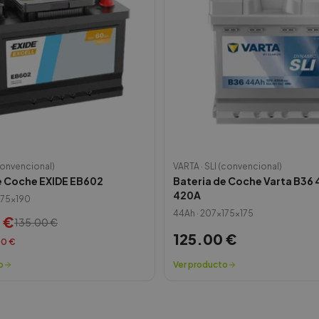
convencional)
VARTA
·
SLI (convencional)
e Coche EXIDE EB602
Bateria de Coche Varta B36
420A
175x190
44
Ah ·
207x175x175
€
135.00
€
125.00
€
00
€
o
Ver producto