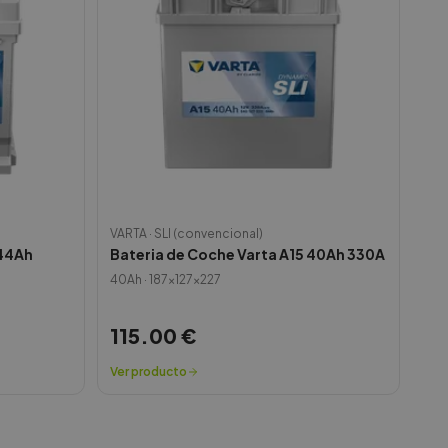
VARTA
·
SLI (convencional)
 44Ah
Bateria de Coche Varta A15 40Ah 330A
40
Ah ·
187x127x227
115.00
€
Ver producto