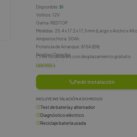
Disponible:
Sí
Voltios: 12V
Gama: REDTOP
Medidas: 25,4 x 17.2 x 17,3 mm (Largo x Ancho x Alto
Amperios Hora: 50Ah
Potencia de Arranque: 815A (EN)
Positivo Derecha
(*)
Ver localidades con desplazamiento gratuito
Garantía: 2 años
Leer más ↓
Aplicaciones: Vehículos americanos.
Pedir instalación
INCLUYE INSTALACIÓN A DOMICILIO
Test de batería y alternador
Diagnóstico eléctrico
Reciclaje batería usada