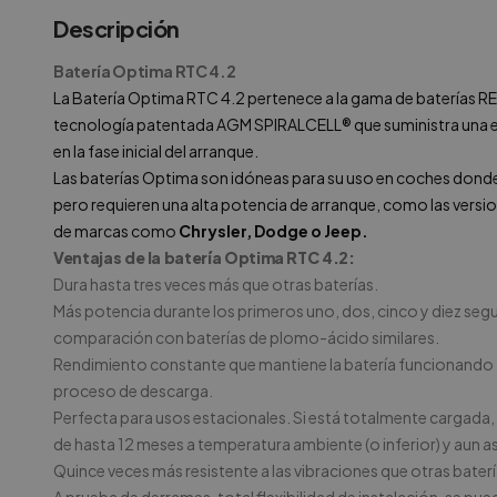
Descripción
Batería Optima RTC 4.2
La Batería Optima RTC 4.2 pertenece a la gama de baterías 
tecnología patentada AGM SPIRALCELL® que suministra una e
en la fase inicial del arranque.
Las baterías Optima son idóneas para su uso en coches donde 
pero requieren una alta potencia de arranque, como las version
de marcas como
Chrysler, Dodge o Jeep.
Ventajas de la batería Optima RTC 4.2:
Dura hasta tres veces más que otras baterías.
Más potencia durante los primeros uno, dos, cinco y diez se
comparación con baterías de plomo-ácido similares.
Rendimiento constante que mantiene la batería funcionando al
proceso de descarga.
Perfecta para usos estacionales. Si está totalmente cargada,
de hasta 12 meses a temperatura ambiente (o inferior) y aun as
Quince veces más resistente a las vibraciones que otras baterí