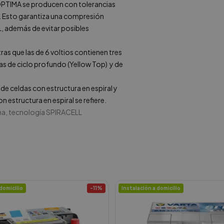
s OPTIMA se producen con tolerancias
n. Esto garantiza una compresión
L, además de evitar posibles
ras que las de 6 voltios contienen tres
ías de ciclo profundo (Yellow Top) y de
e celdas con estructura en espiral y
 estructura en espiral se refiere.
ma, tecnología
SPIRACELL
domicilio
-
11
%
Instalación a domicilio