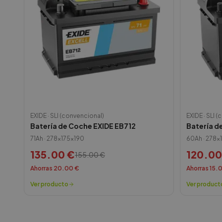
EXIDE
·
SLI (convencional)
EXIDE
·
SLI (
Batería de Coche EXIDE EB712
Batería d
71
Ah ·
278x175x190
60
Ah ·
278x
135.00
€
120.00
155.00
€
Ahorras
20.00
€
Ahorras
15.
Ver producto
Ver product