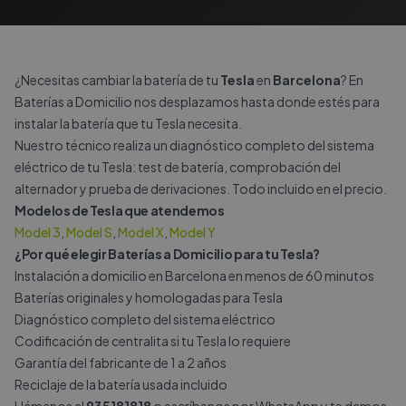
¿Necesitas cambiar la batería de tu
Tesla
en
Barcelona
? En
Baterías a Domicilio nos desplazamos hasta donde estés para
instalar la batería que tu Tesla necesita.
Nuestro técnico realiza un diagnóstico completo del sistema
eléctrico de tu Tesla: test de batería, comprobación del
alternador y prueba de derivaciones. Todo incluido en el precio.
Modelos de Tesla que atendemos
Model 3
,
Model S
,
Model X
,
Model Y
¿Por qué elegir Baterías a Domicilio para tu Tesla?
Instalación a domicilio en Barcelona en menos de 60 minutos
Baterías originales y homologadas para Tesla
Diagnóstico completo del sistema eléctrico
Codificación de centralita si tu Tesla lo requiere
Garantía del fabricante de 1 a 2 años
Reciclaje de la batería usada incluido