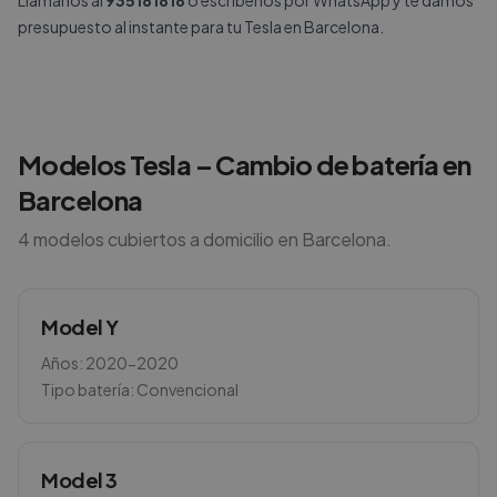
Llámanos al
935181818
o escríbenos por
WhatsApp
y te damos
presupuesto al instante para tu Tesla en Barcelona.
Modelos
Tesla
– Cambio de batería en
Barcelona
4
modelos cubiertos a domicilio en
Barcelona
.
Model Y
Años:
2020-2020
Tipo batería:
Convencional
Model 3