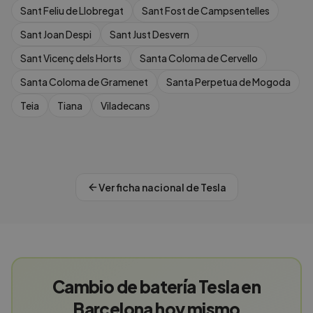
Sant Feliu de Llobregat
Sant Fost de Campsentelles
Sant Joan Despi
Sant Just Desvern
Sant Vicenç dels Horts
Santa Coloma de Cervello
Santa Coloma de Gramenet
Santa Perpetua de Mogoda
Teia
Tiana
Viladecans
Ver ficha nacional de
Tesla
Cambio de batería Tesla en
Barcelona hoy mismo