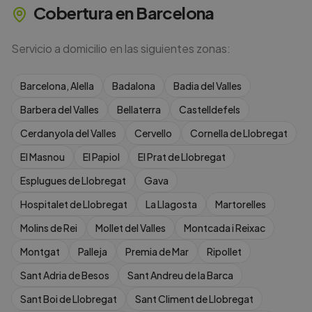
Cobertura en
Barcelona
Servicio a domicilio en las siguientes zonas:
Barcelona, Alella
Badalona
Badia del Valles
Barbera del Valles
Bellaterra
Castelldefels
Cerdanyola del Valles
Cervello
Cornella de Llobregat
El Masnou
El Papiol
El Prat de Llobregat
Esplugues de Llobregat
Gava
Hospitalet de Llobregat
La Llagosta
Martorelles
Molins de Rei
Mollet del Valles
Montcada i Reixac
Montgat
Palleja
Premia de Mar
Ripollet
Sant Adria de Besos
Sant Andreu de la Barca
Sant Boi de Llobregat
Sant Climent de Llobregat