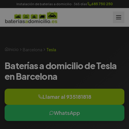
685 750 250
Instalación de baterías a domicilio · 365 días
Inicio
Barcelona
Tesla
Baterías a domicilio de Tesla
en Barcelona
Llamar al
935181818
WhatsApp